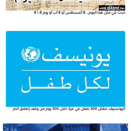
حدث في مثل هذا اليوم… 8 أغسطس أو 8 آب أو يوم 8 \ 8
اليونسيف: مقتل 300 طفل في غزة خلال 300 يوم من وقف إطلاق النار