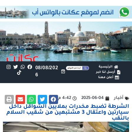
الرئيسية
08/08/202
أرسل لنا خبر
6
أعلن معنا
أخبار
2025-06-04
4:42 م
الشرطة تضبط مخدرات بملايين الشواقل داخل
سيارتين واعتقال 3 مشتبهين من شقيب السلام
بالنقب