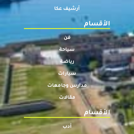
أرشيف عكا
الأقسام
فن
سياحة
رياضة
سيارات
مدارس وجامعات
مقالات
الأقسام
أدب