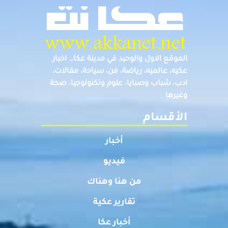
الموقع الاول والوحيد في مدينة عكا… اخبار
عكيه، عالميه، رياضة، فن، سياحة، مقالات،
ادب، شباب وصبايا، علوم وتكنولوجيا، صحة
وغيرها
الأقسام
أخبار
فيديو
من هنا وهناك
تقارير عكية
أخبار عكا