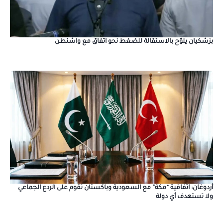
بزشكيان يلوّح بالاستقالة للضغط نحو اتفاق مع واشنطن
أردوغان: اتفاقية “مكة” مع السعودية وباكستان تقوم على الردع الجماعي
ولا تستهدف أي دولة