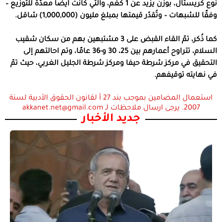
نوع كريستال، بوزن يزيد عن 1 كغم، والتي كانت أيضًا معدّة للتوزيع –
وفقًا للشبهات – وتُقدّر قيمتها بمبلغ مليون (1,000,000) شاقل.
كما ذُكر، تمّ القاء القبض على 3 مشتبهين بهم من سكان شقيب
السلام، تتراوح أعمارهم بين 25، 30 و-36 عامًا، وتم احالتهم إلى
التحقيق في مركز شرطة حيفا ومركز شرطة الجليل الغربي، حيث تمّ
في نهايته توقيفهم.
استعمال المضامين بموجب بند 27 أ لقانون الحقوق الأدبية لسنة
2007. يرجى ارسال ملاحظات لـ akkanet.net@gmail.com
جديد الأخبار