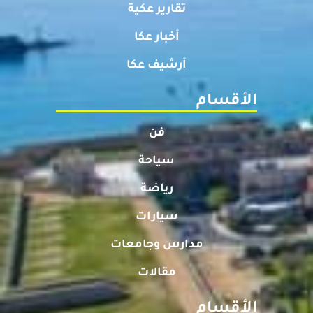
تقارير عكية
أخبار عكا
أرشيف عكا
الأقسام
فن
سياحة
رياضة
سيارات
مدارس وجامعات
مقالات
الأقسام