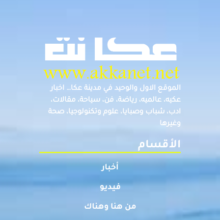
الموقع الاول والوحيد في مدينة عكا… اخبار
عكيه، عالميه، رياضة، فن، سياحة، مقالات،
ادب، شباب وصبايا، علوم وتكنولوجيا، صحة
وغيرها
الأقسام
أخبار
فيديو
من هنا وهناك