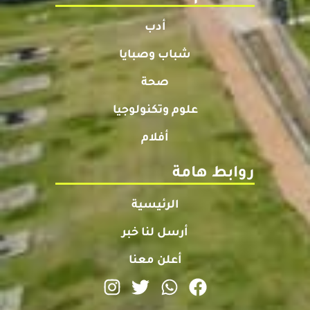
أدب
شباب وصبايا
صحة
علوم وتكنولوجيا
أفلام
روابط هامة
الرئيسية
أرسل لنا خبر
أعلن معنا