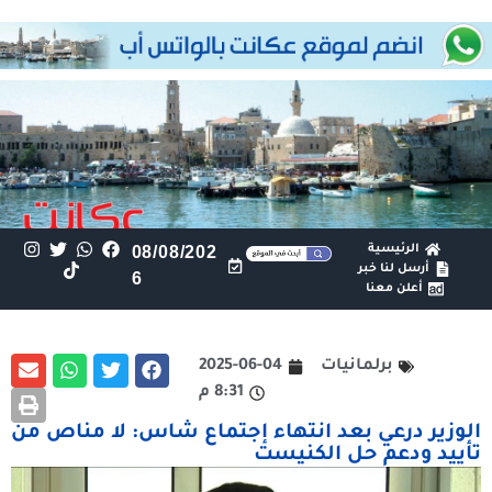
الرئيسية
08/08/202
أرسل لنا خبر
6
أعلن معنا
برلمانيات
2025-06-04
8:31 م
الوزير درعي بعد انتهاء إجتماع شاس: لا مناص من
تأييد ودعم حل الكنيست