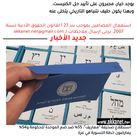
يوجد خيار، مجبرون على تأييد حل الكنيست.
وبهذا يكون حليف نتنياهو التاريخي يتخلى عنه
استعمال المضامين بموجب بند 27 أ لقانون الحقوق الأدبية لسنة
2007. يرجى ارسال ملاحظات لـ akkanet.net@gmail.com
جديد الأخبار
استطلاع صحيفة “معاريف”: 55% ضد ضم الموحدة للحكومة و54%
يعارضون خطة التسوية في غزة