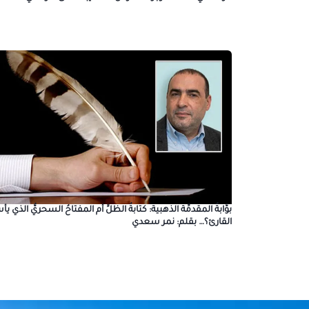
بوَّابةُ المقدمِّة الذهبية: كتابةُ الظلِّ أم المفتاحُ السحريُّ الذي يأس
القارئ؟… بقلم: نمر سعدي