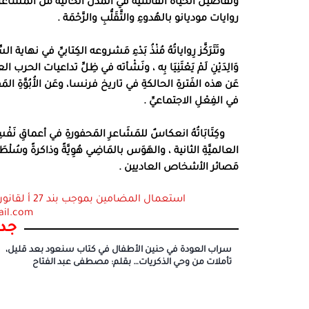
وتفاصيل الحياة القاسية في المُدن الخالية من المشا
روايات موديانو بالهُدوءِ والتَّقَلُّبِ والرَّحْمَة
.
وتَتَرَكَّز رِواياتُهُ مُنْذُ بَدْءِ مَشروعه الكِتابيِّ في نهاية 
وَالِدَيْنِ لَمْ يَعْتَنِيَا بِه ، ونَشْأته في ظِلِّ تداعيات الحرب العال
عَن هذه الفَترةِ الحالكةِ في تاريخ فرنسا، وعَن الأُبُوَّةِ المَفق
في الفِعْلِ الاجتماعيِّ
.
وكِتَابَاتُهُ انعكاسٌ للمَشَاعرِ المَحفورةِ في أعماقِ نَفْسِه ، ح
العالميَّةِ الثانية ، والهَوَس بالمَاضِي هُوِيَّةً وذاكرةً وس
مَصائر الأشخاص العاديين
.
ail.com
جدي
سراب العودة في حنين الأطفال في كتاب سنعود بعد قليل،
تأملات من وحي الذكريات… بقلم: مصطفى عبد الفتاح