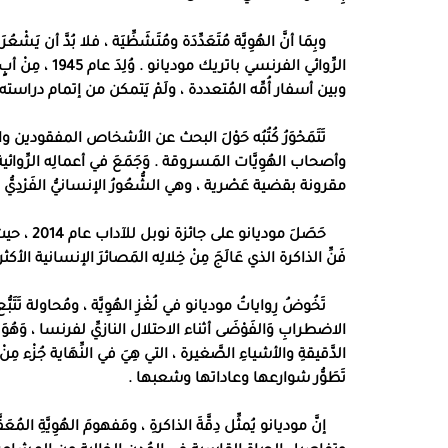
وبِمَا أنَّ الهُوِيَّة مُتَعَدِّدَة ومُتَشَظِّيَة ، فلا بُدَّ أن يَشْ
الرِّوائي الفرنسي باتريك موديانو
.
وُلِدَ عام
1945
، مِنْ أبٍ
وبين أسفار أُمِّه المُتعددة ، ولَمْ يَتمكن من إتمام دراسته ال
تَتَمَحْوَرُ كُتُبُه حَوْلَ البحث عن الأشخاص المفقودين وا
وأصحاب الهُوِيَّات المَسروقة
.
وَجَمَعَ في أعمالِه الرِّوائية ب
مقرونة بقضية عَصْرية ، وهي الشُّعُورُ الإنسانيُّ الفَرْدِيُّ
حَصَلَ موديانو على جائزة نوبل للآداب عام
2014
، حيث
فَنِّ الذاكرة الذي عَالَجَ مِنْ خِلالِه المَصائرَ الإنسانية الأكث
تَخُوضُ رِواياتُ موديانو في لُغْزِ الهُوِيَّة ، ومُحاولة تَت
الاضطرابِ وَالفَوْضَى أثناء الاحتلال النازيِّ لفرنسا ، وَهُوَ يَ
الدَّقيقةِ والأشياءِ الصَّغيرة ، التي هِيَ في النِّهَاية جُزْ
تَطَوُّر شوارعها وعاداتها وشعبها
.
إنَّ موديانو يُمثِّل دِقَّةَ الذاكرةِ ، ومَفهومَ الهُوِيَّةِ الم