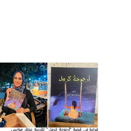
قراءة في قصة “أرجوحة كرمل ” للأديبة عناق مواسي