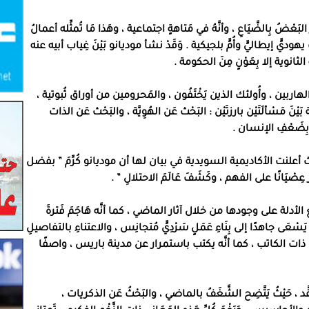
عُرَ البَعْضُ بِالضَّيَاعِ ، وأنَّهُ في مَتاهةٍ اجتماعية ، وهَذا مَا تُمثِّله أعمالُ
 يهوديٍّ إيطاليٍّ وأُمٍّ بلجيكية
.
وَقَدْ نشأ موديانو بَيْنَ غِياب أبيه عنه
ثانوية إلا بِعَوْنٍ مِنَ الحكومة
.
لهاربين ، وأُولئك الذين يَخْتَفُون ، والمَحرومين من أوراق ثُبوتية ،
َيْنَ مَسْألَتَيْن بارزتَيْن
:
البَحْث عَن الهُوِيَّة ، والبَحْث عَن الذات
 بِضَعْفِ الإنسان
.
 أعلنت الأكاديمية السويدية في بيان لها أن موديانو كُرِّمَ
”
بفضل
ر عِصْيَانًا على الفهم ، وكَشَفَ عَالَمَ الاحتلالِ
” .
َبُّع الأدلة على وجودها من خلال آثار الماضي ، كما أنَّه هَاجَمَ فَترةَ
سْعَى جاهدًا إلى بِنَاءِ عَمَلٍ سَرْدِيٍّ مُتجانِس ، والاعتناءِ بالتفاصيلِ
ء مِنْ ذات الكاتب ، كما أنَّه يكتب باستمرار عن مدينة باريس ، واصفًا
ُعَقَّد ، حَيْثُ يَتَّضِح الشَّغَفُ بالماضي ، والبَحْثُ عَن الذكريات ،