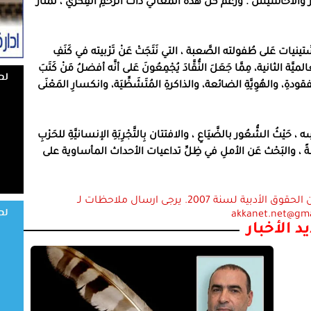
عر والأحاسيس
.
وَرَغْمَ كُلِّ هَذه المَعَاني ذات الزَّخْمِ الفِكري ، تَمتاز
السِّتينيات عَلى طُفولته الصَّعبة ، التي نَتَجَتْ عَنْ تَرْبيته في كَنَفِ
ميَّة الثانية، مِمَّا جَعَلَ النُّقَّادَ يُجْمِعُونَ عَلى أنَّه أفضلُ مَنْ كَتَبَ
ودةِ، والهُوِيَّةِ الضائعة، والذاكرةِ المُتَشَظِّيَة، وانكسارِ المَعْنَى
َيْثُ الشُّعُور بالضَّيَاعِ ، والافتتان بِالتَّجْرِبَةِ الإنسانيَّةِ للحَرْبِ
ُلْطَةً ، والبَحْث عَن الأملِ في ظِلِّ تداعيات الأحداث المأساوية على
استعمال المضامين بموجب بند 27 أ لقانون الحقوق الأدبية لسنة 2007. يرجى ارسال ملاحظات لـ
akkanet.net@gm
د الأخبار