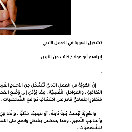
تشكيل الهوية في العمل الأدبي
إبراهيم أبو عواد
/
كاتب من الأردن
.
إنَّ الهُوِيَّةَ في العملِ الأدبيِّ تَتَشَكَّل مِنَ الأحلامِ ال
الثقافيةِ ، والعواملِ النَّفْسِيَّة ، مِمَّا يُؤَدِّي إلى وَضْعِ ال
مَنظورٍ اجتماعيٍّ قادر على اكتشافِ دَوافع الشَّخصيات ، ودَلالة
والهُوِيَّةُ لَيْسَتْ بُنْيَةً ثابتةً ، أوْ نَسِيجًا خَطِّيًّا ، وإنّ
وأساليبِ التَّعبيرِ
.
وهَذا يَنعكس بشكلٍ واضح على اللغةِ ، ب
للشَّخصيات
.