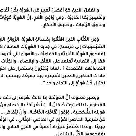
والعَمَلُ الأدبيُّ هُوَ أفضلُ تَعبيرٍ عَن الهُوِيَّة بِكُلِّ تَفَاصِيلِه
وتَفْسِيرَاتِهَا المَادِيَّة
.
وفي وَاقِعِ الأمْرِ ، إنَّ الهُوِيَّةَ هُوِيَّا
ومَاهِيَّةِ الرَّغَبَاتِ ، وحَقيقةِ الأفكارِ
.
وَمِنَ الكُتَّابِ الذينَ اهْتَمُّوا بِمَسألةِ الهُوِيَّة، الرِّو
السَّبْعينيات إلى فرنسا
).
في كِتابه
(
الهُوِيَّات القاتلة
/ 1998 )
لِمَفهومِ الهُوِيَّة الفَرْدِيَّة والجَمَاعِيَّة ، والأهواءِ التي تُث
مَعًا إلى مُتعادية تَعتمد على العُنْفِ والإقصاءِ
.
والكِتَابُ
انتماءاتهم المُتعددة ؟ ، لماذا يُجْبَرُونَ باستمرار على اختيار
عادات التفكير والتعبير المُتجذرة فِينا جميعًا، وبسبب المفهو
يَختزِل كُلَّ هُوِيَّةٍ إلى انتماء واحد
” .
ويَعتبر مَعلوف أنَّ العَوْلَمَة إذا كانتْ تَهْدِف إلى دَعْم ح
المَحتوم ، لذلك يَجِبُ ضَمَانُ ألا يَشْعُر أحَدٌ بالإقصاءِ مِنَ الح
هُوِيته الشَّخصية ، وَرُمُوز ثَقَافَتِه الخَاصَّة ، وأنْ يَتَمَاهَى
_
عَنْ شرعية الحاضر المُؤلِم في الماضي المِثَالي
.
في الوَقْت
جَدِيدًا ، وهَذا العُنْصُرُ سَيَزْداد أهميةً في القَرْنِ الحادي وا
بِمَفهومها الكُلِّي الشامل
.