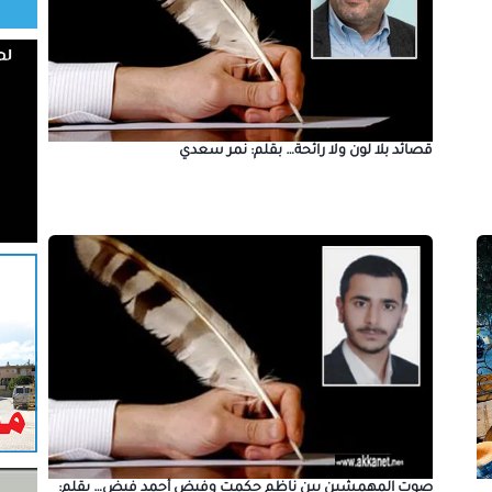
قصائد بلا لون ولا رائحة… بقلم: نمر سعدي
صوت المهمشين بين ناظم حكمت وفيض أحمد فيض… بقلم: