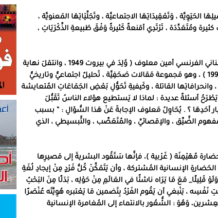
َا الحَيَوِيَّة ، وَتَعْقِيدَاتِهَا الاجتماعيَّة ، وتَجَلِّيَاتِهَا المَعنويَّة ،
تٌ كثيرة ومُتَعَدِّدَة ، تَرْتَدِي أقنعةً كَثيرةً وَفْقَ طَبيعةِ الذِّكْرَيَاتِ ،
ائيُّ اللبناني الفرنسي أمين معلوف
(
وُلِدَ في بيروت
1949
، وانتقلَ نهاية
، وهو مَجموعة مَقالات صَحَفِيَّة ، تَحليلٌ اجتماعيٌّ وتاريخيٌّ
يرها ، وانحرافاتِها القاتلة ، وكَيفيةِ تَحَوُّلِ بَعْضِ الجَمَاعَاتِ المُتعايشة
 يَطْرَحُ أسئلةً عديدة
:
لماذا لا يَستطيع هؤلاء الناسُ تَقَبُّلَ
 أحَدِهَا ؟
.
يُحَاوِلُ مَعلوف الإجابةَ عَنْ هَذا السُّؤالِ
: ”
بسبب
م الضَّيِّق ، والإقصائيِّ ، والمُتَعَصِّب ، والتَّبسيطي ، الذي
ضارة مُهَيْمِنَة
(
غَرْبية
)
، فإنَّها سَتَقُود البشريةَ إلى مَصيرِها
َضارةِ الإنسانية المُشتركة ، وأن يَتَمَكَّنَ كُلُّ فَرْدٍ مِنْ إيجادِ لُغَةِ
وَلَوْ قَلِيلًا
_
مَعَ مَا يَرَاه ناشئًا في العَالَمِ مِنْ حَوْلِه ، بَدَلًا مِنَ البَحْثِ
ِ نَفْسِه ، يَنْبغي أن يَقُوم الفَرْدُ بِتَضمين مَا يَعْتبره هُوِيَّتَه عُنْصَرًا
لعِشرين، وَهُوَ
:
الشُّعُور بالانتماء إلى المُغامرة الإنسانية