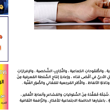
فَردية ، والطُّمُوحاتِ الجَماعية ، والتَّجَارِبِ الشَّخصية ، والإفرازاتِ
عَملِ الأدبيِّ في أقْصَى مَدَاه ، وإعادةِ إنتاجِ السُّلطة المَعرفية مِنْ
ِ الألفاظ ، والأُطُرِ المَرجعية للمَعَاني والصُّوَرِ الفَنِّية
.
َما هِيَ شَبَكَة مُعَقَّدَة مِنَ السُّلوكياتِ والمَشاعرِ وأنماطِ التَّفكير ،
اعتبارها الحاضنة الاجتماعية للأفكارِ ، والرَّافعة الثقافية