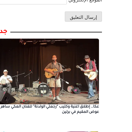
جدي
عكا… إطلاق اغنية وكليب “رجعلي الولدنة” للفنان العكي ساهر
عوض المقيم في برلين