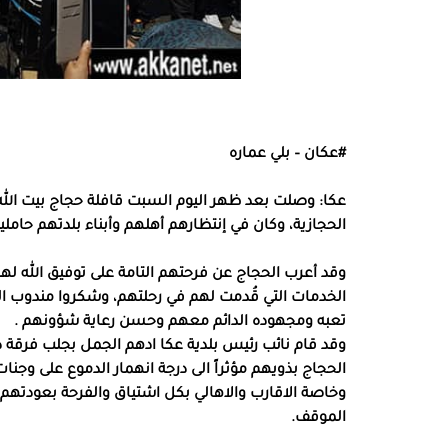
#عكان – بلي عماره
عكا: وصلت بعد ظهر اليوم السبت قافلة حجاج بيت الله ا
الحجازية، وكان في إنتظارهم أهلهم وأبناء بلدتهم حامل
وقد أعرب الحجاج عن فرحتهم التامة على توفيق الله له
الخدمات التي قُدمت لهم في رحلتهم، وشكروا مندوب الع
تعبه ومجهوده الدائم معهم وحسن رعاية شؤونهم .
وقد قام نائب رئيس بلدية عكا ادهم الجمل بجلب فرقة د
الحجاج بذويهم مؤثراً الى درجة انهمار الدموع على و
وخاصة الاقارب والاهالي بكل اشتياق والفرحة بعودتهم
الموقف.