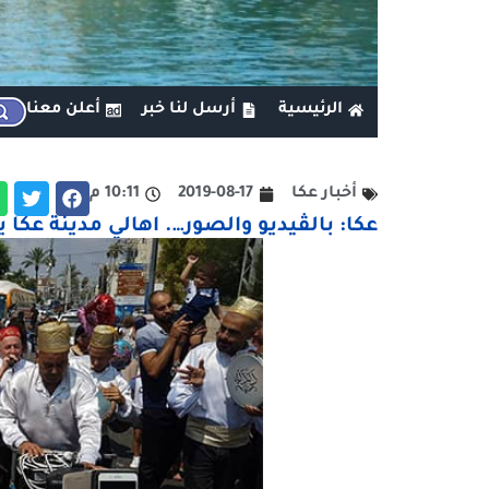
الرئيسية
أرسل لنا خبر
أعلن معنا
أخبار عكا
2019-08-17
10:11 م
عكا: بالڤيديو والصور…. اهالي مدينة عكا 