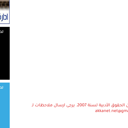
استعمال المضامين بموجب بند 27 أ لقانون الحقوق الأدبية لسنة 2007. يرجى ارسال ملاحظات لـ
akkanet.net@gm