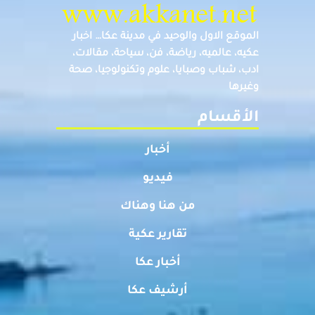
الموقع الاول والوحيد في مدينة عكا… اخبار
عكيه، عالميه، رياضة، فن، سياحة، مقالات،
ادب، شباب وصبايا، علوم وتكنولوجيا، صحة
وغيرها
الأقسام
أخبار
فيديو
من هنا وهناك
تقارير عكية
أخبار عكا
أرشيف عكا