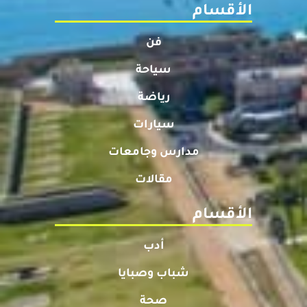
الأقسام
فن
سياحة
رياضة
سيارات
مدارس وجامعات
مقالات
الأقسام
أدب
شباب وصبايا
صحة