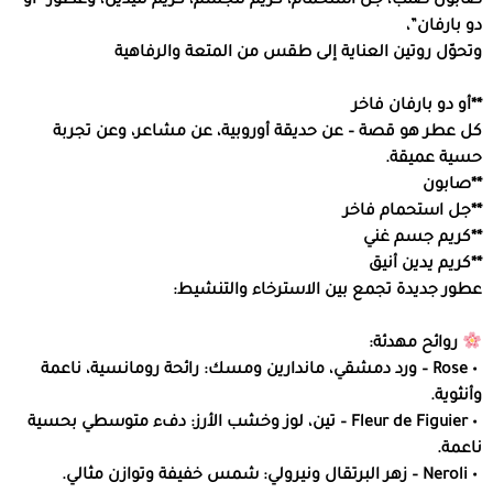
صابون صلب، جل استحمام، كريم للجسم، كريم لليدين، وعطور “أو
دو بارفان”،
وتحوّل روتين العناية إلى طقس من المتعة والرفاهية
**أو دو بارفان فاخر
كل عطر هو قصة – عن حديقة أوروبية، عن مشاعر، وعن تجربة
حسية عميقة.
**صابون
**جل استحمام فاخر
**كريم جسم غني
**كريم يدين أنيق
عطور جديدة تجمع بين الاسترخاء والتنشيط:
روائح مهدئة:
‏ • Rose – ورد دمشقي، ماندارين ومسك: رائحة رومانسية، ناعمة
وأنثوية.
‏ • Fleur de Figuier – تين، لوز وخشب الأرز: دفء متوسطي بحسية
ناعمة.
‏ • Neroli – زهر البرتقال ونيرولي: شمس خفيفة وتوازن مثالي.