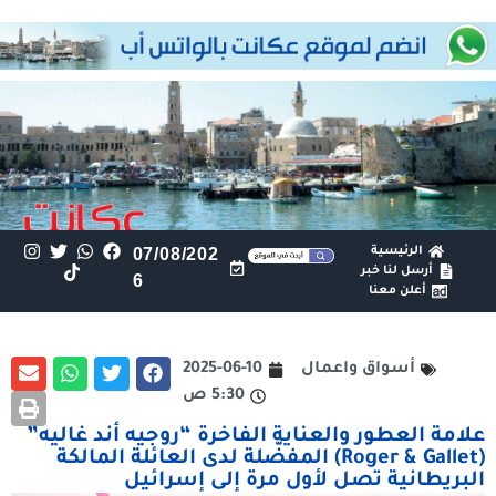
الرئيسية
07/08/202
أرسل لنا خبر
6
أعلن معنا
أسواق واعمال
2025-06-10
5:30 ص
علامة العطور والعناية الفاخرة “روجيه أند غاليه”
(Roger & Gallet) المفضّلة لدى العائلة المالكة
البريطانية تصل لأول مرة إلى إسرائيل