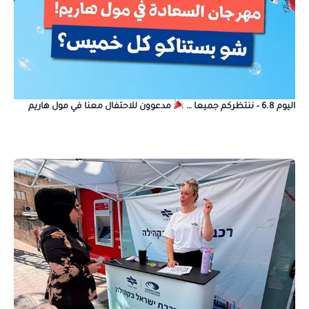
اليوم 6.8 – ننتظركم جميعا …
مدعوون للاحتفال معنا في مول هاريم