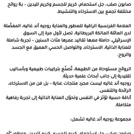
صابون صلب، جل استحمام، كريم للجسم وكريم لليدين – بـ6 روائح
مختلفة تجمع بين الاسترخاء والتنشيط.
العلامة الفرنسية الراقية للعطور والعناية روجيه أند غاليه، المفضّلة
لدى العائلة المالكة البريطانية، تصل لأول مرة إلى السوق
الإسرائيلي، حاملة معها تقاليد عمرها مئات السنين – تجربة شاملة
للعناية الذاتية، الاسترخاء، والتواصل الحسي العميق مع الجسد
والروح.
الروائح مستوحاة من الطبيعة، تُصنّع بتركيبات طبيعية وبأساليب
تقليدية إلى جانب أبحاث علمية حديثة.
روجيه أند غاليه ليست مجرد منتجات عناية – بل فن من الاسترخاء،
الرائحة والتنفس.
أناقة حسية تؤثر في النفس وتحوّل العناية الذاتية إلى تجربة رفاهية
متكاملة.
مجموعة روجيه أند غاليه تشمل: