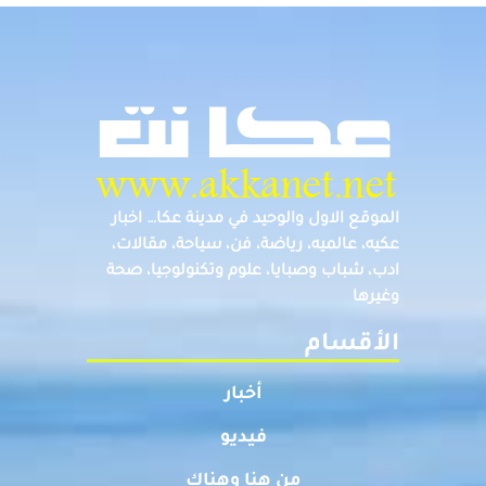
الموقع الاول والوحيد في مدينة عكا… اخبار
عكيه، عالميه، رياضة، فن، سياحة، مقالات،
ادب، شباب وصبايا، علوم وتكنولوجيا، صحة
وغيرها
الأقسام
أخبار
فيديو
من هنا وهناك