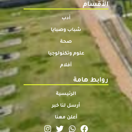
الأقسام
أدب
شباب وصبايا
صحة
علوم وتكنولوجيا
أفلام
روابط هامة
الرئيسية
أرسل لنا خبر
أعلن معنا