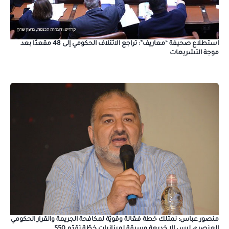
استطلاع صحيفة “معاريف”: تراجع الائتلاف الحكومي إلى 48 مقعدًا بعد
موجة التشريعات
منصور عباس: نمتلك خطة فعّالة وقويّة لمكافحة الجريمة والقرار الحكومي