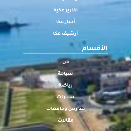
تقارير عكية
أخبار عكا
أرشيف عكا
الأقسام
فن
سياحة
رياضة
سيارات
مدارس وجامعات
مقالات