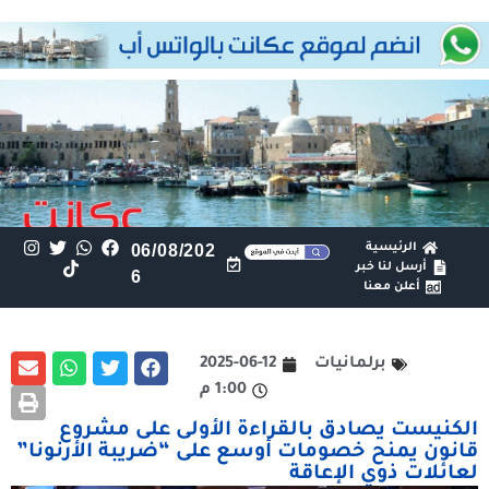
الرئيسية
06/08/202
أرسل لنا خبر
6
أعلن معنا
برلمانيات
2025-06-12
1:00 م
الكنيست يصادق بالقراءة الأولى على مشروع
قانون يمنح خصومات أوسع على “ضريبة الأرنونا”
لعائلات ذوي الإعاقة