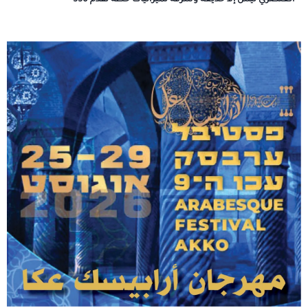
العنصري ليس إلا خديعة وسرقة لميزانيات خطّة تقدّم 550