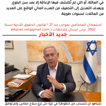
في العائلة، أو التي لم تُكتشف فيها الإعاقة إلا بعد سن البلوغ،
ويهدف التعديل إلى التخفيف من العبء المالي الواقع على العديد
من العائلات لسنوات طويلة.
استعمال المضامين بموجب بند 27 أ لقانون الحقوق الأدبية لسنة
2007. يرجى ارسال ملاحظات لـ akkanet.net@gmail.com
جديد الأخبار
نتنياهو: لن ننسحب من خطوطنا في غزة حتى نزع سلاح حماس، ولم نوافق