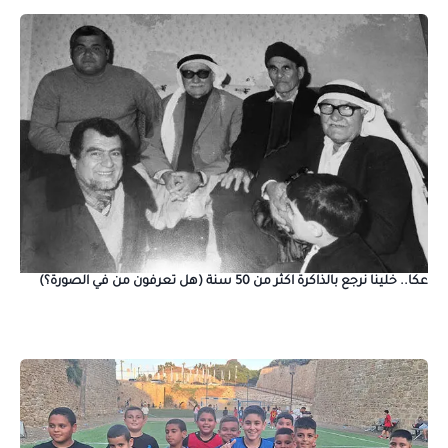
عكا.. خلينا نرجع بالذاكرة اكثر من 50 سنة (هل تعرفون من في الصورة؟)