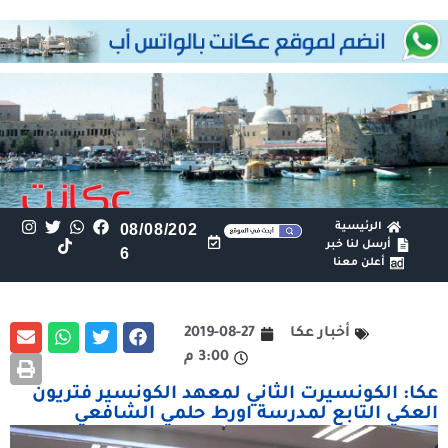
الرئيسية
08/08/202
أرسل لنا خبر
6
أعلن معنا
أخبار عكا
2019-08-27
3:00 م
عكا: الكونسيرت الثاني لمعهد الكونسير فتريون
العكي التابع لمدرسة اورط حلمي الشافعي