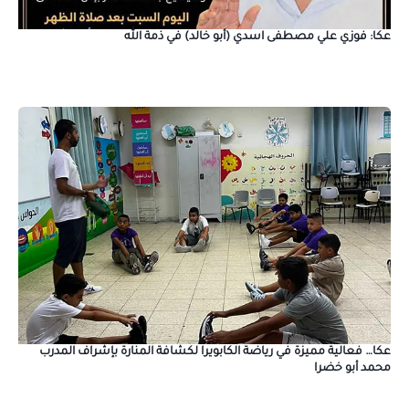
عكا: فوزي علي مصطفى اسدي (أبو خالد) في ذمة الله
عكا… فعالية مميزة في رياضة الكابويرا لكشافة المنارة بإشراف المدرب
محمد أبو خضرا