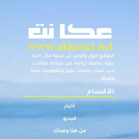
الموقع الاول والوحيد في مدينة عكا… اخبار
عكيه، عالميه، رياضة، فن، سياحة، مقالات،
ادب، شباب وصبايا، علوم وتكنولوجيا، صحة
وغيرها
الأقسام
أخبار
فيديو
من هنا وهناك