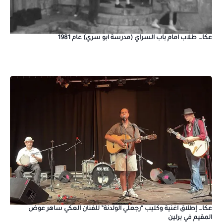
عكا… طلاب امام باب السراي (مدرسة ابو سري) عام 1981
عكا… إطلاق اغنية وكليب “رجعلي الولدنة” للفنان العكي ساهر عوض
المقيم في برلين