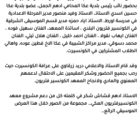
بحضور نائب رئيس بلدية عكا المحامي ادهم الجمل، عضو بلدية عكا
حسين اسدي الاستاذ، الاستاذ وفيد منصور مدير المرحلة الاعدادية
في مدرسة اورط، الاستاذ اياد حمزه مدير قسم الموسيقى الشرقية
في الكونسير فتريون البلدي ، اساتذة المعهد، الفنان سهيل فوده ،
الفنان ايهاب نقولا ، الفنان احمد خليل ، الفنان هلال تيتي، الفنان
محمد دسوقي، مدير مراكز الشبيبة في عكا الاخ فطين عوده، واهالي
الطلاب المشتركين في الكونسيرت.
وقد قام الاستاذ والاعلامي دريد زرقاوي على عرافة الكونسيرت حيث
رحب بجميع الحضور وشكر المقيمين على الاحتفال لدعمهم
المعنوي والمادي ولانجاح المعهد الكونسير فتريون.
الاستاذ ادهم قشاش شكر في كلمته كل من دعم مشروع معهد
الكونسيرفتريون العكي… مجموعة من الصور خلال هذا العرض
الموسيقي الرائع…