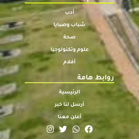
أدب
شباب وصبايا
صحة
علوم وتكنولوجيا
أفلام
روابط هامة
الرئيسية
أرسل لنا خبر
أعلن معنا