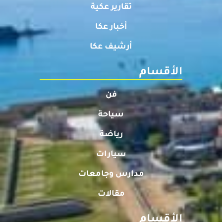
تقارير عكية
أخبار عكا
أرشيف عكا
الأقسام
فن
سياحة
رياضة
سيارات
مدارس وجامعات
مقالات
الأقسام