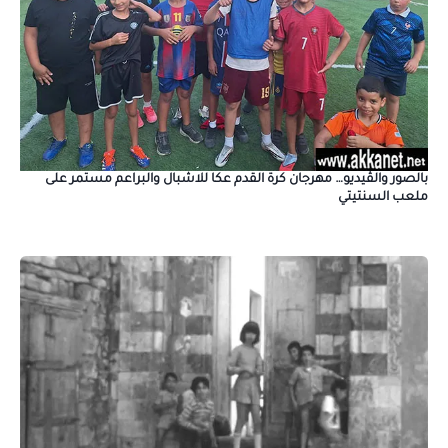
بالصور والڤيديو… مهرجان كرة القدم عكا للاشبال والبراعم مستمر على
ملعب السنتيتي