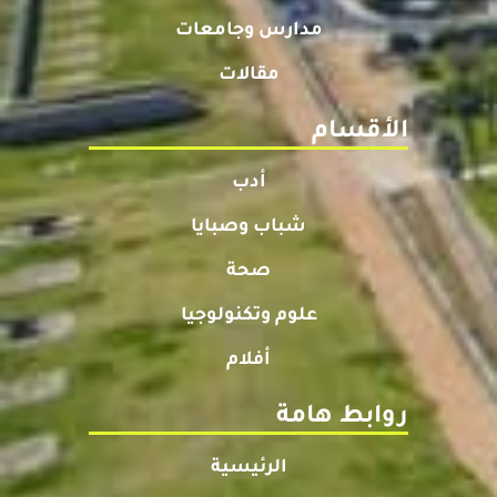
مدارس وجامعات
مقالات
الأقسام
أدب
شباب وصبايا
صحة
علوم وتكنولوجيا
أفلام
روابط هامة
الرئيسية