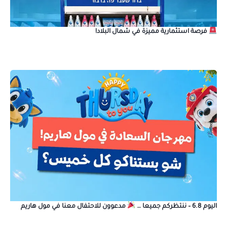
فرصة استثمارية مميزة في شمال البلاد!
اليوم 6.8 – ننتظركم جميعا …
مدعوون للاحتفال معنا في مول هاريم