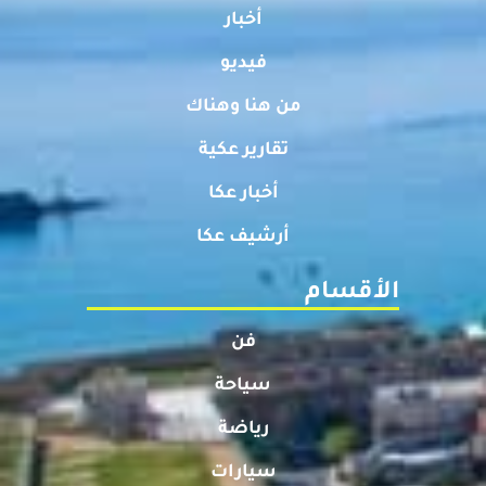
أخبار
فيديو
من هنا وهناك
تقارير عكية
أخبار عكا
أرشيف عكا
الأقسام
فن
سياحة
رياضة
سيارات