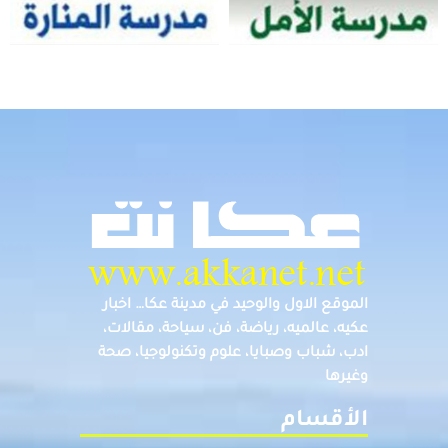
الموقع الاول والوحيد في مدينة عكا… اخبار
عكيه، عالميه، رياضة، فن، سياحة، مقالات،
ادب، شباب وصبايا، علوم وتكنولوجيا، صحة
وغيرها
الأقسام