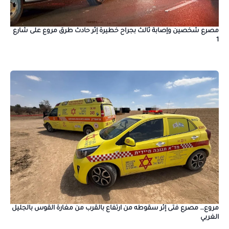
مصرع شخصين وإصابة ثالث بجراح خطيرة إثر حادث طرق مروع على شارع
1
مروع… مصرع فتى إثر سقوطه من ارتفاع بالقرب من مغارة القوس بالجليل
الغربي