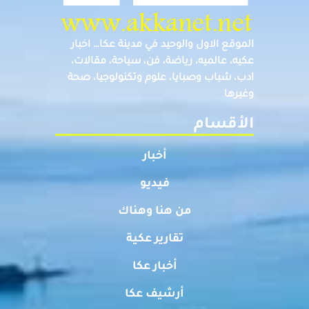
الموقع الاول والوحيد في مدينة عكا… اخبار
عكيه، عالميه، رياضة، فن، سياحة، مقالات،
ادب، شباب وصبايا، علوم وتكنولوجيا، صحة
وغيرها
الأقسام
أخبار
فيديو
من هنا وهناك
تقارير عكية
أخبار عكا
أرشيف عكا