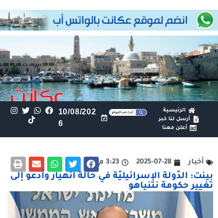
الرئيسية
10/08/202
أرسل لنا خبر
6
أعلن معنا
أخبار
2025-07-28
3:23 م
بينت: الدّولة الإسرائيليّة في حالة انهيار وأدعو إلى
تغيير حكومة نتنياهو