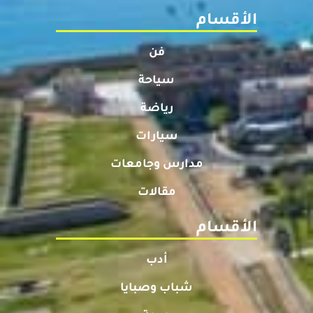
الأقسام
فن
سياحة
رياضة
سيارات
مدارس وجامعات
مقالات
الأقسام
أدب
شباب وصبايا