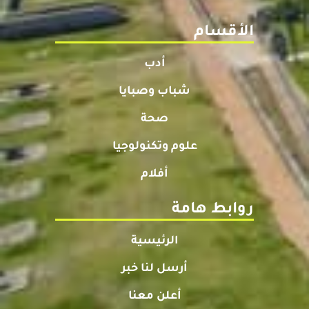
الأقسام
أدب
شباب وصبايا
صحة
علوم وتكنولوجيا
أفلام
روابط هامة
الرئيسية
أرسل لنا خبر
أعلن معنا