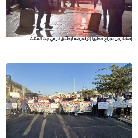
إصابة رجل بجراح خطيرة إثر تعرضه لإطلاق نار في جت المثلث