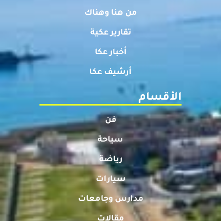
من هنا وهناك
تقارير عكية
أخبار عكا
أرشيف عكا
الأقسام
فن
سياحة
رياضة
سيارات
مدارس وجامعات
مقالات