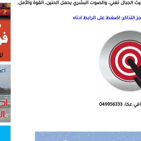
ث الجبال تغني، والصوت البشري يحمل الحنين، القوة والأمل.
ز التذاكر: اضغط على الرابط ادناه
كا: 049956333