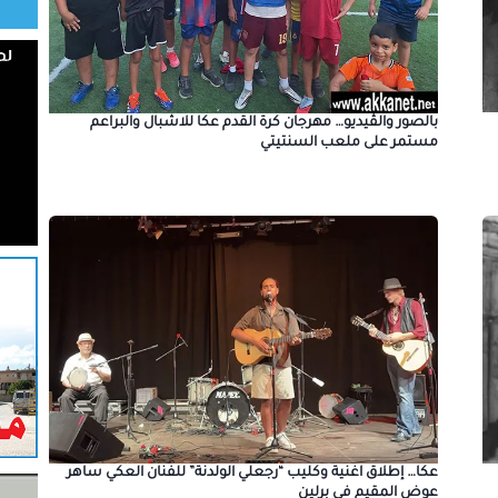
بالصور والڤيديو… مهرجان كرة القدم عكا للاشبال والبراعم
مستمر على ملعب السنتيتي
عكا… إطلاق اغنية وكليب “رجعلي الولدنة” للفنان العكي ساهر
عوض المقيم في برلين