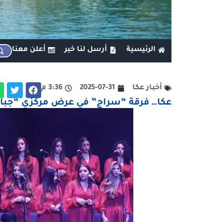
الرئيسية
أرسل لنا خبر
أعلن معنا
أخبار عكا
2025-07-31
3:36 م
عكا… فرقة “سراج” في عرض مركزي “جبالنا” بم