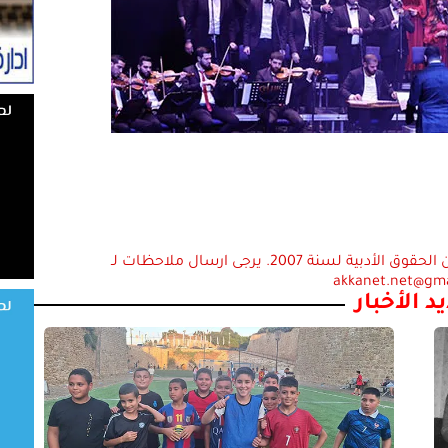
استعمال المضامين بموجب بند 27 أ لقانون الحقوق الأدبية لسنة 2007. يرجى ارسال ملاحظات لـ
akkanet.net@gm
د الأخبار