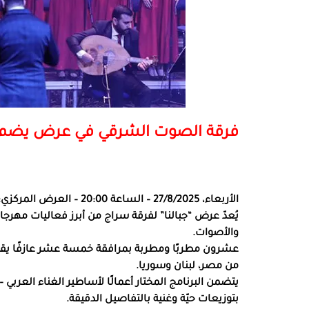
فرقة الصوت الشرقي في عرض يضم ع
الأربعاء، 27/8/2025 – الساعة 20:00 – العرض المركزي: “جبالنا” لفرقة سراج – “جبالنا: صوت الشرق”
يُعدّ عرض “جبالنا” لفرقة سراج من أبرز فعاليات مهرجا
والأصوات.
عشرون مطربًا ومطربة بمرافقة خمسة عشر عازفًا يقدّم
من مصر، لبنان وسوريا.
يتضمن البرنامج المختار أعمالًا لأساطير الغناء العربي 
بتوزيعات حيّة وغنية بالتفاصيل الدقيقة.