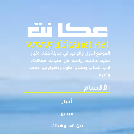
الموقع الاول والوحيد في مدينة عكا… اخبار
عكيه، عالميه، رياضة، فن، سياحة، مقالات،
ادب، شباب وصبايا، علوم وتكنولوجيا، صحة
وغيرها
الأقسام
أخبار
فيديو
من هنا وهناك