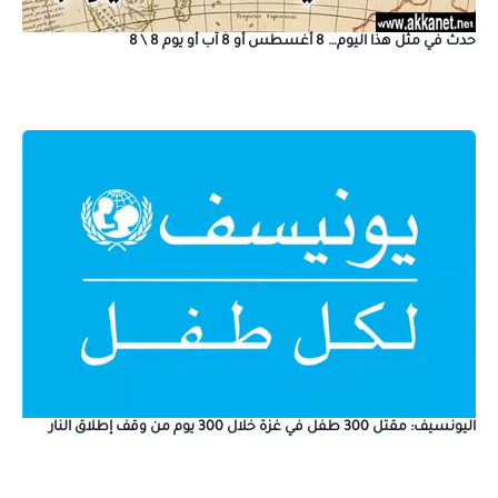
حدث في مثل هذا اليوم… 8 أغسطس أو 8 آب أو يوم 8 \ 8
اليونسيف: مقتل 300 طفل في غزة خلال 300 يوم من وقف إطلاق النار