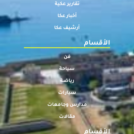
تقارير عكية
أخبار عكا
أرشيف عكا
الأقسام
فن
سياحة
رياضة
سيارات
مدارس وجامعات
مقالات
الأقسام