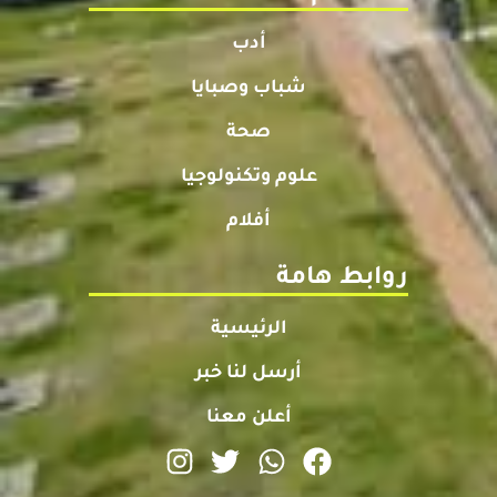
أدب
شباب وصبايا
صحة
علوم وتكنولوجيا
أفلام
روابط هامة
الرئيسية
أرسل لنا خبر
أعلن معنا