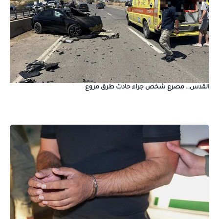
القدس… مصرع شخص جراء حادث طرق مروع