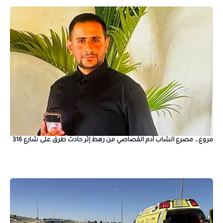
مروع… مصرع الشاب آدم القصاصي من رهط إثر حادث طرق على شارع 316