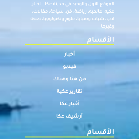
الموقع الاول والوحيد في مدينة عكا… اخبار
عكيه، عالميه، رياضة، فن، سياحة، مقالات،
ادب، شباب وصبايا، علوم وتكنولوجيا، صحة
وغيرها
الأقسام
أخبار
فيديو
من هنا وهناك
تقارير عكية
أخبار عكا
أرشيف عكا
الأقسام