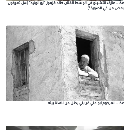
عكا… عازف التشيلو في الوسط الفنان خالد قزموز “أبو الوليد” (هل تعرفون
بعض من في الصورة؟)
عكا… المرحوم ابو علي غرابلي يطل من نافذة بيته