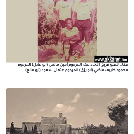
عكا… لاعبو فريق الأخاء عكا: المرحوم أمين ماضي (أبو عادل) المرحوم
محمود ظريف ماضي (أبو رزق) المرحوم عثمان سعود (أبو مانع)