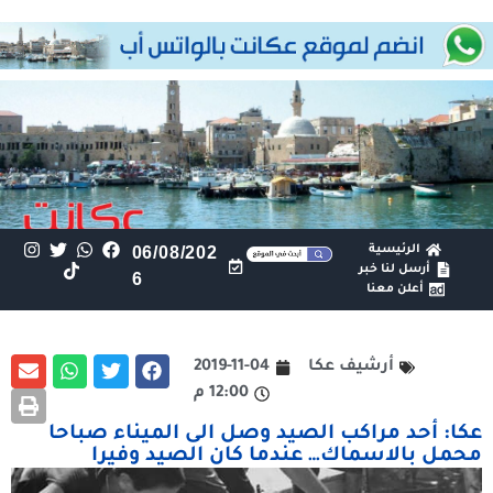
الرئيسية
06/08/202
أرسل لنا خبر
6
أعلن معنا
أرشيف عكا
2019-11-04
12:00 م
عكا: أحد مراكب الصيد وصل الى الميناء صباحا
محمل بالاسماك… عندما كان الصيد وفيرا