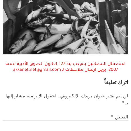
استعمال المضامين بموجب بند 27 أ لقانون الحقوق الأدبية لسنة
2007. يرجى ارسال ملاحظات لـ akkanet.net@gmail.com
اترك تعليقاً
لن يتم نشر عنوان بريدك الإلكتروني.
الحقول الإلزامية مشار إليها
بـ
*
التعليق
*