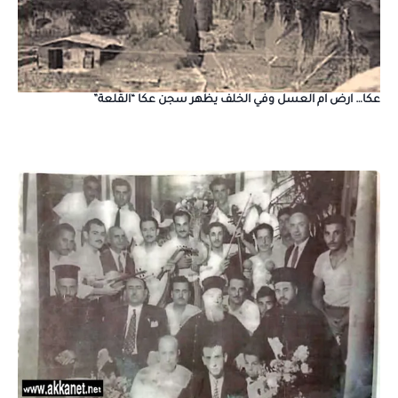
عكا… ارض ام العسل وفي الخلف يظهر سجن عكا “القلعة”