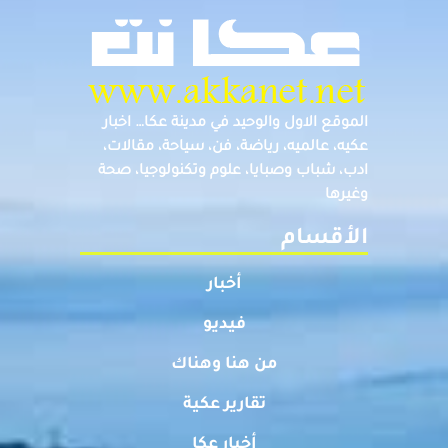
الموقع الاول والوحيد في مدينة عكا… اخبار
عكيه، عالميه، رياضة، فن، سياحة، مقالات،
ادب، شباب وصبايا، علوم وتكنولوجيا، صحة
وغيرها
الأقسام
أخبار
فيديو
من هنا وهناك
تقارير عكية
أخبار عكا