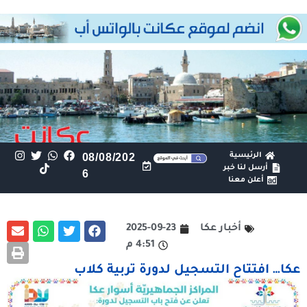
الرئيسية
08/08/202
أرسل لنا خبر
6
أعلن معنا
أخبار عكا
2025-09-23
4:51 م
عكا… افتتاح التسجيل لدورة تربية كلاب