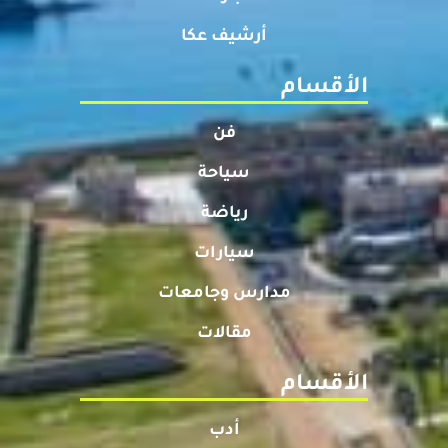
أرشيف عكا
الأقسام
فن
سياحة
رياضة
سيارات
مدارس وجامعات
مقالات
الأقسام
أدب