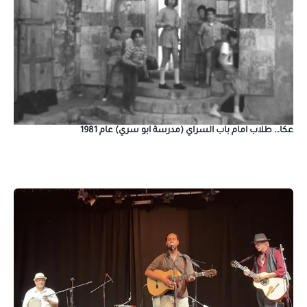
عكا… طلاب امام باب السراي (مدرسة ابو سري) عام 1981