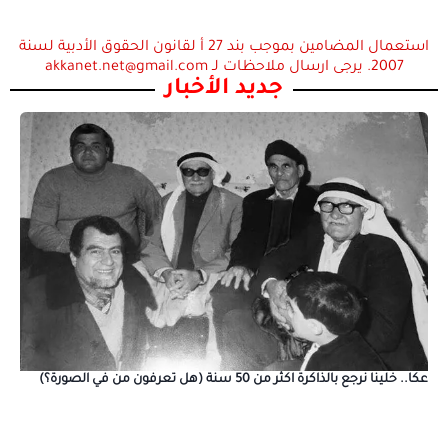
استعمال المضامين بموجب بند 27 أ لقانون الحقوق الأدبية لسنة
2007. يرجى ارسال ملاحظات لـ akkanet.net@gmail.com
جديد الأخبار
عكا.. خلينا نرجع بالذاكرة اكثر من 50 سنة (هل تعرفون من في الصورة؟)