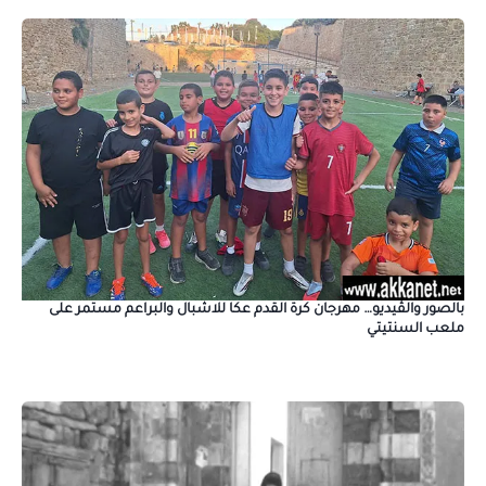
بالصور والڤيديو… مهرجان كرة القدم عكا للاشبال والبراعم مستمر على
ملعب السنتيتي