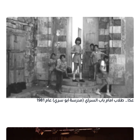
عكا… طلاب امام باب السراي (مدرسة ابو سري) عام 1981