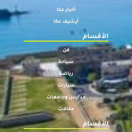
أخبار عكا
أرشيف عكا
الأقسام
فن
سياحة
رياضة
سيارات
مدارس وجامعات
مقالات
الأقسام