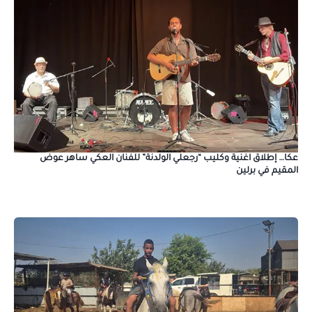
عكا… إطلاق اغنية وكليب “رجعلي الولدنة” للفنان العكي ساهر عوض
المقيم في برلين