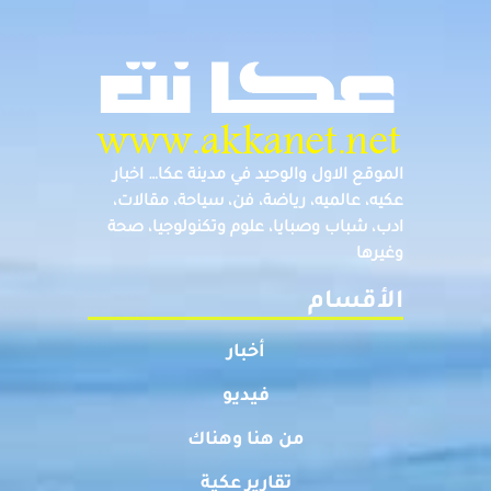
الموقع الاول والوحيد في مدينة عكا… اخبار
عكيه، عالميه، رياضة، فن، سياحة، مقالات،
ادب، شباب وصبايا، علوم وتكنولوجيا، صحة
وغيرها
الأقسام
أخبار
فيديو
من هنا وهناك
تقارير عكية