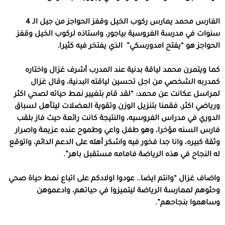
الفارس محمد يمارس ركوب الخيل وقفز الحواجز من جيل الـ 4
سنوات في مدرسة الفروسية بياجور، واستاذه لركوب الخيل وقفز
الحواجز هو “يفتح امدورسكي” الذي يفتخر فيه كثيرا.
كما ويتمرن محمد لياقة بدنية عند المدرب أشرف غزال واختاره
كمدربه الشخصي من اجل تحسين لياقته البدنية، وقال غزال
لمراسل عكانت عن محمد: “لقد قام بتغيير نمط حياته لصحي اكثر
ورياضي اكثر، فقمنا بتنزيل الوزن وتقوية العضلات ليتأهل لسباق
الدوري في مدراس الفروسيه، والنتيجة كانت رائعة حيث فاز بلقب
فارس السنه مؤخرا، وهو طفل واعي وطموح عنده عزيمة واصرار
وثقة كبيره، وانا جدا فخور فيه واشكر أهله على الدعم الدائم، واتوقع
له النجاح في هذه الرياضة فامامه مستقبل باهر”.
واضاف غزال “وانتم ايضا.. عودوا اولادكم على اتباع نمط حياة صحي
وحثوهم لممارسة الرياضة ليتميزوا في حياتهم، وادعموهن
وساهموا بنجاحهم”.