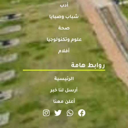
أدب
شباب وصبايا
صحة
علوم وتكنولوجيا
أفلام
روابط هامة
الرئيسية
أرسل لنا خبر
أعلن معنا