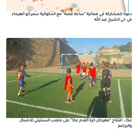
دعوة للمشاركة في فعالية “ساعة قصة” مع الحكواتية سمر أبو الهيجاء
في حي الشيخ عبد الله
عكا… افتتاح “مهرجان كرة القدم عكا” على ملعب السنتيتي للاشبال
والبراعم