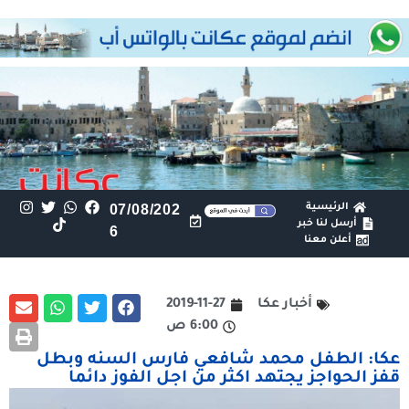
الرئيسية
07/08/202
أرسل لنا خبر
6
أعلن معنا
أخبار عكا
2019-11-27
6:00 ص
عكا: الطفل محمد شافعي فارس السنه وبطل
قفز الحواجز يجتهد اكثر من اجل الفوز دائما