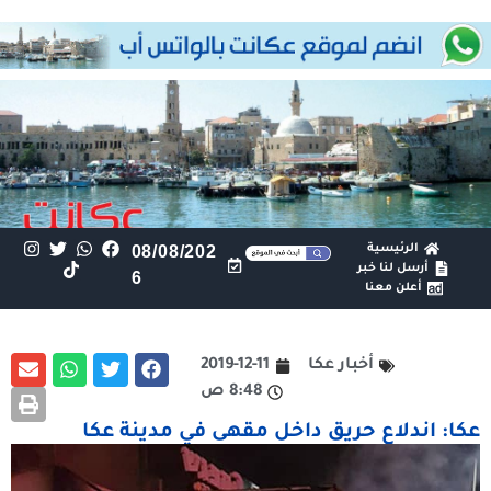
الرئيسية
08/08/202
أرسل لنا خبر
6
أعلن معنا
أخبار عكا
2019-12-11
8:48 ص
عكا: اندلاع حريق داخل مقهى في مدينة عكا