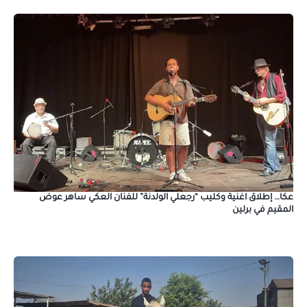
عكا… إطلاق اغنية وكليب “رجعلي الولدنة” للفنان العكي ساهر عوض
المقيم في برلين