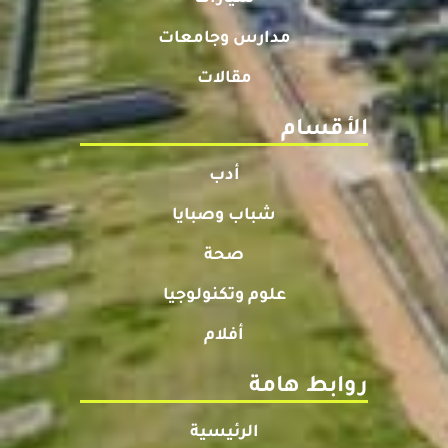
مدارس وجامعات
مقالات
الأقسام
أدب
شباب وصبايا
صحة
علوم وتكنولوجيا
أفلام
روابط هامة
الرئيسية