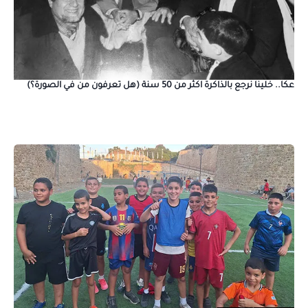
عكا.. خلينا نرجع بالذاكرة اكثر من 50 سنة (هل تعرفون من في الصورة؟)