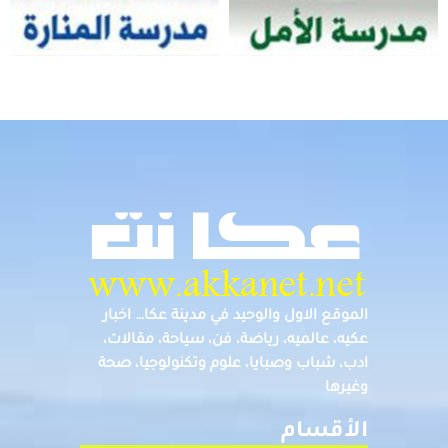
الموقع الاول والوحيد في مدينة عكا… اخبار
عكيه، عالميه، رياضة، فن، سياحة، مقالات،
ادب، شباب وصبايا، علوم وتكنولوجيا، صحة
وغيرها
الأقسام