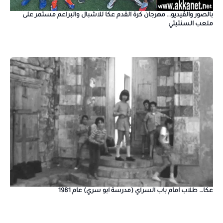
بالصور والڤيديو… مهرجان كرة القدم عكا للاشبال والبراعم مستمر على
ملعب السنتيتي
عكا… طلاب امام باب السراي (مدرسة ابو سري) عام 1981