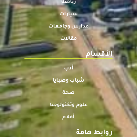
رياضة
سيارات
مدارس وجامعات
مقالات
الأقسام
أدب
شباب وصبايا
صحة
علوم وتكنولوجيا
أفلام
روابط هامة