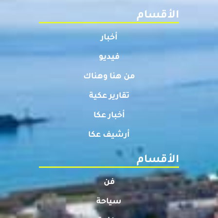
الأقسام
أخبار
فيديو
من هنا وهناك
تقارير عكية
أخبار عكا
أرشيف عكا
الأقسام
فن
سياحة