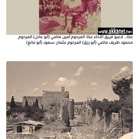
عكا… لاعبو فريق الأخاء عكا: المرحوم أمين ماضي (أبو عادل) المرحوم
محمود ظريف ماضي (أبو رزق) المرحوم عثمان سعود (أبو مانع)