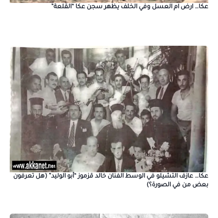
عكا… ارض ام العسل وفي الخلف يظهر سجن عكا “القلعة”
عكا… عازف التشيلو في الوسط الفنان خالد قزموز “أبو الوليد” (هل تعرفون
بعض من في الصورة؟)