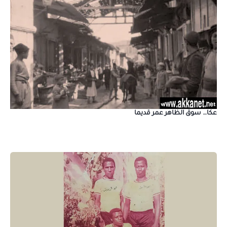
عكا… سوق الظاهر عمر قديما