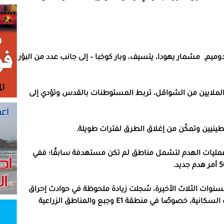
دوميم, مشمار يهودا، يتسيف، وبار كوخبا – إلى جانب عدد من البؤر
لفة مئات الملايين من الشواقل، تربط المستوطنات بالقدس وتؤدي إلى
هدم المنازل: منذ عام 2024 توسعت عمليات الهدم لتشمل مناطق لم تكن مستهدفة سابقًا؛ ففي
نوات الثلاث الأخيرة، سُجلت زيادة ملحوظة في حوادث إحراق
الممتلكات، والاعتداء على المزارعين، واقتحام التجمعات السكانية، خصوصًا في منطقة E1 وجبع والمناطق الزراعية