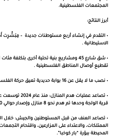
المجتمعات الفلسطينية.
أبرز النتائج:
• التقدم في إنشاء أربع مستوطنات جديدة – مِبَشِّرِت أَ
الاستيطانية .
• شق شارع 45 ومشاريع بنية تحتية أخرى بتك
تقطيع أوصال المناطق الفلسطينية .
• نصب ما لا يقل عن 16 بوابة حديدية تعيق حركة الفلسطينيين وتمكّن من إغلاق الطرق لفترات طويلة.
• تصاعد عمليات 
قرية الولجة وحدها تم هدم نحو 8 منازل وإصدار حوالي 50 أمر هدم جديد.
• تصاعد العنف من قبل المستوطنين والجيش: خلال الس
المحيطة ببؤرة “بار كوخبا”.