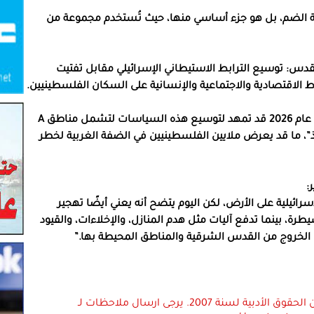
سة الضم، بل هو جزء أساسي منها، حيث تُستخدم مجموعة من
قدس: توسيع الترابط الاستيطاني الإسرائيلي مقابل تفتيت
 الاقتصادية والاجتماعية والإنسانية على السكان الفلسطينيين.
كما يشير التقرير إلى أن قرارات الحكومة الإسرائيلية في عام 2026 قد تمهد لتوسيع هذه السياسات لتشمل مناطق A
ذ”، ما قد يعرض ملايين الفلسطينيين في الضفة الغربية لخطر
:
سرائيلية على الأرض، لكن اليوم يتضح أنه يعني أيضًا تهجير
رة، بينما تدفع آليات مثل هدم المنازل، والإخلاءات، والقيود
ى الخروج من القدس الشرقية والمناطق المحيطة بها.”
استعمال المضامين بموجب بند 27 أ لقانون الحقوق الأدبية لسنة 2007. يرجى ارسال ملاحظات لـ