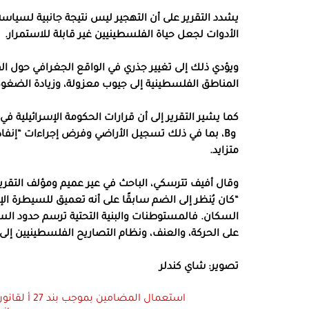
يشدد التقرير على أن التهجير ليس نتيجة جانبية لسيا
الأدوات لجعل حياة الفلسطينيين غير قابلة للاستمرار.
ويؤدي ذلك إلى تغيير جذري في الواقع الجغرافي حول ال
المناطق الفلسطينية إلى جيوب معزولة، وزيادة الضغوط
وB، بما في ذلك تسجيل الأراضي وفرض إجراءات “إنفا
متزايد.
وقال أفيف تترسكي، الباحث في عير عميم ومؤلف التقرير
“كان يُنظر إلى الضم سابقًا على أنه تعميق للسيطرة الإ
السكان. فالمستوطنات والبنية التحتية ترسم حدود السيط
على الحركة، والعنف، ونظام التصاريح الفلسطينيين إل
تصوير: شاي كندلر