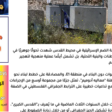
الضم الإسرائيلية في محيط القدس شهدت تحولًا جوهريًا في
ات والبنية التحتية، بل تشمل أيضًا عملية منهجية لتهجير
م.
وبحسب التقرير، فإن إزالة القيود الدولية التي حالت لسنوات دون البناء في منطقة E1، والمصادقة على خطط لبناء نحو
توطنة “معاليه أدوميم”، تمثل جزءًا من مجموعة أوسع من الإجراءات
مع تداعيات خطيرة على الترابط الجغرافي الفلسطيني في الضفة
 خلال السنوات الثلاث الماضية في ما يُعرف بـ”القدس الكبرى”،
دة تشكيل الحيز الجغرافي أو من خلال زيادة الضغوط على