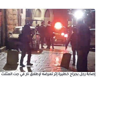
إصابة رجل بجراح خطيرة إثر تعرضه لإطلاق نار في جت المثلث