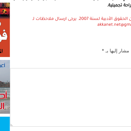
حة تجميلية.
استعمال المضامين بموجب بند 27 أ لقانون الحقوق الأدبية لسنة 2007. يرجى ارسال ملاحظات لـ
akkanet.net@gm
 مشار إليها بـ
*