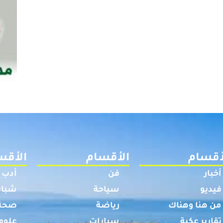
أقسام
الأقسام
الأقس
أخبار
فن
أدب
فيديو
سياحة
شباب
من هنا وهناك
رياضة
صحة
تقارير عكية
سيارات
علوم 