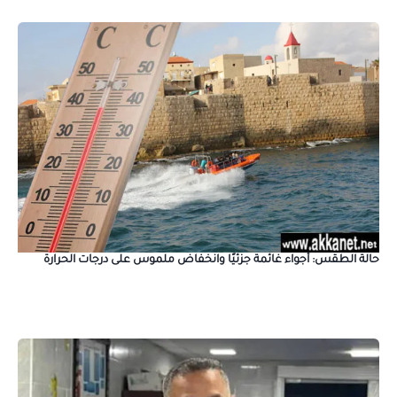
حالة الطقس: أجواء غائمة جزئيًا وانخفاض ملموس على درجات الحرارة