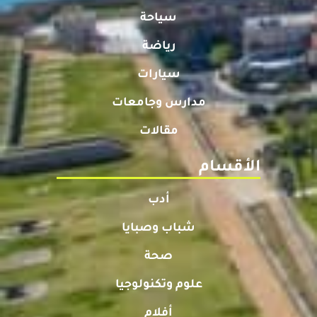
سياحة
رياضة
سيارات
مدارس وجامعات
مقالات
الأقسام
أدب
شباب وصبايا
صحة
علوم وتكنولوجيا
أفلام