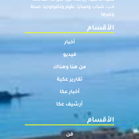
ادب، شباب وصبايا، علوم وتكنولوجيا، صحة
وغيرها
الأقسام
أخبار
فيديو
من هنا وهناك
تقارير عكية
أخبار عكا
أرشيف عكا
الأقسام
فن