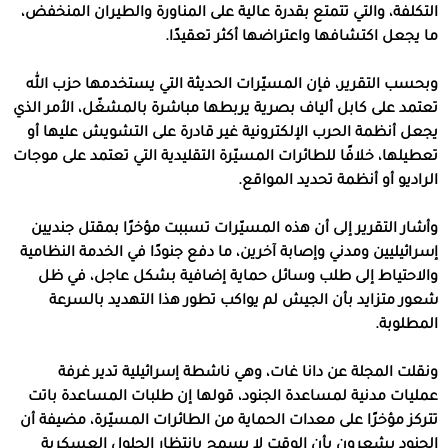
التكلفة، والتي تتمتع بقدرة عالية على المناورة والطيران المنخفض،
ما يجعل اكتشافها واعتراضها أكثر تعقيدًا.
وبحسب التقرير، فإن المسيّرات الحديثة التي يستخدمها حزب الله
تعتمد على كابل ألياف بصرية يربطها مباشرة بالمشغّل، الأمر الذي
يجعل أنظمة الحرب الإلكترونية غير قادرة على التشويش عليها أو
تعطيلها، خلافًا للطائرات المسيّرة التقليدية التي تعتمد على موجات
الراديو أو أنظمة تحديد المواقع.
وأشار التقرير إلى أن هذه المسيّرات تسببت مؤخرًا بمقتل جنديين
إسرائيليين ومدني وإصابة آخرين، ما دفع جنودًا في الخدمة النظامية
والاحتياط إلى طلب وسائل حماية إضافية بشكل عاجل، في ظل
شعور متزايد بأن الجيش لم يواكب تطور هذا التهديد بالسرعة
المطلوبة.
ونقلت المجلة عن دانا غات، وهي ناشطة إسرائيلية تدير غرفة
عمليات مدنية لمساعدة الجنود، قولها إن طلبات المساعدة باتت
تتركز مؤخرًا على معدات الحماية من الطائرات المسيّرة، مضيفة أن
الجنود يشعرون بأن الوقت لا يسمح بانتظار الحلول العسكرية