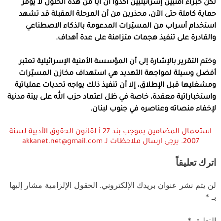
لكن خبراء أمنيين إسرائيليين أكدوا أن أياً من هذه الحلول لا يوفر
حماية كاملة حتى الآن، محذرين من أن المرحلة المقبلة قد تشهد
استخدام أسراب من المسيّرات المدعومة بالذكاء الاصطناعي
والقادرة على تنفيذ هجمات متزامنة على عدة أهداف.
وختم التقرير بالإشارة إلى أن المؤسسة الأمنية الإسرائيلية تعتبر
أفضل وسيلة لمواجهة التهديد هي استهداف مخازن المسيّرات
ومشغليها قبل الإطلاق، إلا أن تنفيذ ذلك يواجه تحديات عملياتية
واستخباراتية معقدة، خاصة في ظل اعتماد حزب الله على بيئة مدنية
لإخفاء منصاته وعناصره في جنوب لبنان.
استعمال المضامين بموجب بند 27 أ لقانون الحقوق الأدبية لسنة
2007. يرجى ارسال ملاحظات لـ akkanet.net@gmail.com
اترك تعليقاً
لن يتم نشر عنوان بريدك الإلكتروني.
الحقول الإلزامية مشار إليها
بـ
*
التعليق
*