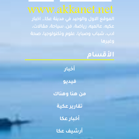
الموقع الاول والوحيد في مدينة عكا… اخبار
عكيه، عالميه، رياضة، فن، سياحة، مقالات،
ادب، شباب وصبايا، علوم وتكنولوجيا، صحة
وغيرها
الأقسام
أخبار
فيديو
من هنا وهناك
تقارير عكية
أخبار عكا
أرشيف عكا