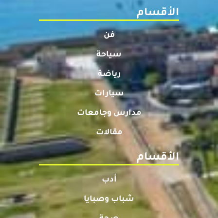
الأقسام
فن
سياحة
رياضة
سيارات
مدارس وجامعات
مقالات
الأقسام
أدب
شباب وصبايا