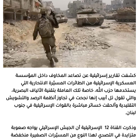
كشفت تقارير إسرائيلية عن تصاعد المخاوف داخل المؤسسة
العسكرية الإسرائيلية من الطائرات المسيّرة الانتحارية التي
يستخدمها حزب الله، خاصة تلك العاملة بتقنية الألياف البصرية،
والتي تقول تل أبيب إنها نجحت في تجاوز أنظمة الرصد والتشويش
التقليدية وألحقت خسائر مباشرة بالقوات الإسرائيلية في جنوب
لبنان.
وذكرت القناة 12 الإسرائيلية أن الجيش الإسرائيلي يواجه صعوبة
متزايدة في التصدي لهذا النوع من المسيّرات الصغيرة منخفضة