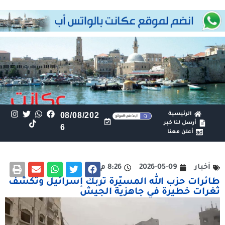
الرئيسية
08/08/202
أرسل لنا خبر
6
أعلن معنا
أخبار
2026-05-09
8:26 م
طائرات حزب الله المسيّرة تربك إسرائيل وتكشف
ثغرات خطيرة في جاهزية الجيش