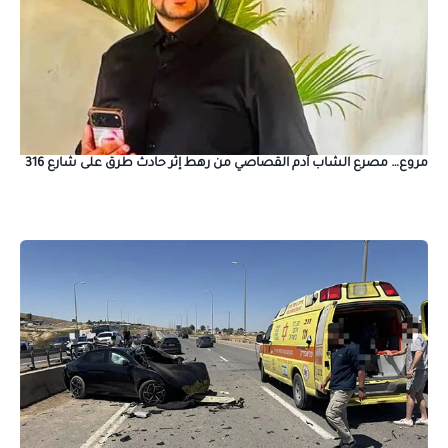
مروع… مصرع الشاب آدم القصاصي من رهط إثر حادث طرق على شارع 316