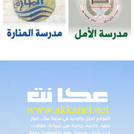
الموقع الاول والوحيد في مدينة عكا… اخبار
عكيه، عالميه، رياضة، فن، سياحة، مقالات،
ادب، شباب وصبايا، علوم وتكنولوجيا، صحة