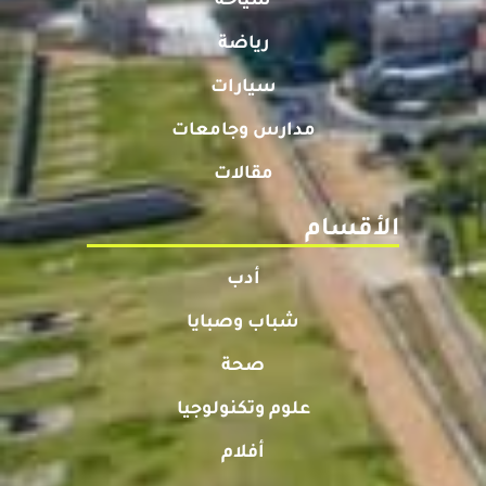
سياحة
رياضة
سيارات
مدارس وجامعات
مقالات
الأقسام
أدب
شباب وصبايا
صحة
علوم وتكنولوجيا
أفلام