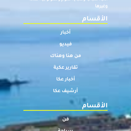
وغيرها
الأقسام
أخبار
فيديو
من هنا وهناك
تقارير عكية
أخبار عكا
أرشيف عكا
الأقسام
فن