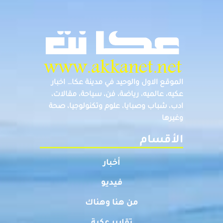
الموقع الاول والوحيد في مدينة عكا… اخبار
عكيه، عالميه، رياضة، فن، سياحة، مقالات،
ادب، شباب وصبايا، علوم وتكنولوجيا، صحة
وغيرها
الأقسام
أخبار
فيديو
من هنا وهناك
تقارير عكية