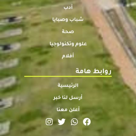
أدب
شباب وصبايا
صحة
علوم وتكنولوجيا
أفلام
روابط هامة
الرئيسية
أرسل لنا خبر
أعلن معنا