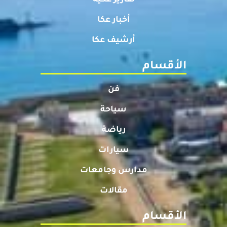
أخبار عكا
أرشيف عكا
الأقسام
فن
سياحة
رياضة
سيارات
مدارس وجامعات
مقالات
الأقسام