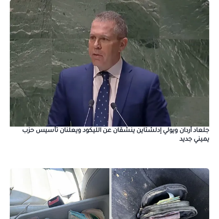
جلعاد أردان ويولي إدلشتاين ينشقان عن الليكود ويعلنان تأسيس حزب
يميني جديد