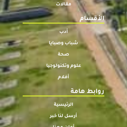
مقالات
الأقسام
أدب
شباب وصبايا
صحة
علوم وتكنولوجيا
أفلام
روابط هامة
الرئيسية
أرسل لنا خبر