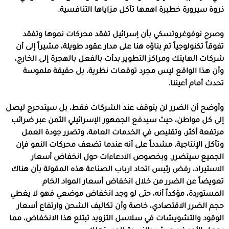
ذروة سيرورة خطيرة اهمها تآكل مزاياها التنافسية.
وصرح نوفوغروتسكي بأن إسرائيل تفقد محركات نموها وتفقد
تفوقاً تكنولوجياً تم بناؤه هنا على مدار عقود طويلة، مشيراً إلى أن
شركات الهايتك ومراكز التطوير بدأت بالفعل بالهجرة إلى الخارج،
وأن هذا الواقع ليس مجرد توقعات نظرية، بل حقيقة ملموسة
تحدث أمام أعيننا.
وأوضح أن الضرر لن يتوقف عند الشركات فقط، بل سيتدحرج ليصل
إلى كل مواطن، حيث سيدفع الجمهور الإسرائيلي الثمن عبر ضرائب
مرتفعة أكثر، وتقليص في الخدمات العامة، وتضرر جودة العمل
وتآكل الإنتاجية، مشدداً على أنه عندما تضعف محركات النمو فإن
الجميع سيتضرر. وبخصوص الادعاءات حول انخفاض أسعار
الاستيراد، رفض رئيس اتحاد ارباب الصناعة هذه المقولة بأن هناك
تعويضاً عن الضرر من خلال انخفاض أسعار المواد الخام
المستوردة، مؤكداً أنه، حتى لو وجد انخفاض موضعي فهو لا يغطي
حجم الضرر الاقتصادي، خاصة وأن تكاليف الشحن وارتفاع أسعار
الوقود والتشويشات في سلاسل التزويد تبتلع هذا الانخفاض، مما