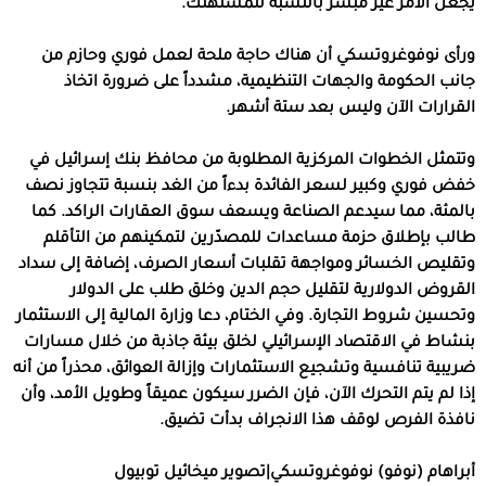
يجعل الأمر غير مبشر بالنسبة للمستهلك.
ورأى نوفوغروتسكي أن هناك حاجة ملحة لعمل فوري وحازم من
جانب الحكومة والجهات التنظيمية، مشدداً على ضرورة اتخاذ
القرارات الآن وليس بعد ستة أشهر.
وتتمثل الخطوات المركزية المطلوبة من محافظ بنك إسرائيل في
خفض فوري وكبير لسعر الفائدة بدءاً من الغد بنسبة تتجاوز نصف
بالمئة، مما سيدعم الصناعة ويسعف سوق العقارات الراكد. كما
طالب بإطلاق حزمة مساعدات للمصدّرين لتمكينهم من التأقلم
وتقليص الخسائر ومواجهة تقلبات أسعار الصرف، إضافة إلى سداد
القروض الدولارية لتقليل حجم الدين وخلق طلب على الدولار
وتحسين شروط التجارة. وفي الختام، دعا وزارة المالية إلى الاستثمار
بنشاط في الاقتصاد الإسرائيلي لخلق بيئة جاذبة من خلال مسارات
ضريبية تنافسية وتشجيع الاستثمارات وإزالة العوائق، محذراً من أنه
إذا لم يتم التحرك الآن، فإن الضرر سيكون عميقاً وطويل الأمد، وأن
نافذة الفرص لوقف هذا الانجراف بدأت تضيق.
أبراهام (نوفو) نوفوغروتسكي|تصوير ميخائيل توبيول