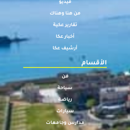
فيديو
من هنا وهناك
تقارير عكية
أخبار عكا
أرشيف عكا
الأقسام
فن
سياحة
رياضة
سيارات
مدارس وجامعات