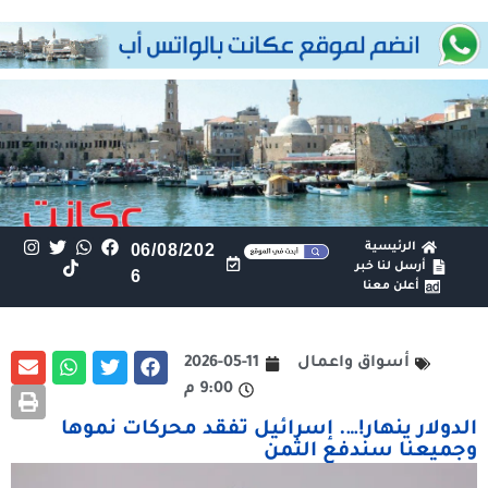
الرئيسية
06/08/202
أرسل لنا خبر
6
أعلن معنا
أسواق واعمال
2026-05-11
9:00 م
الدولار ينهار!…. إسرائيل تفقد محركات نموها
وجميعنا سندفع الثمن