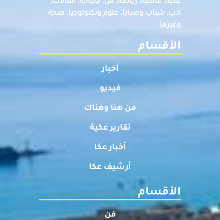
عكيه، عالميه، رياضة، فن، سياحة، مقالات،
ادب، شباب وصبايا، علوم وتكنولوجيا، صحة
وغيرها
الأقسام
أخبار
فيديو
من هنا وهناك
تقارير عكية
أخبار عكا
أرشيف عكا
الأقسام
فن