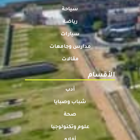
سياحة
رياضة
سيارات
مدارس وجامعات
مقالات
الأقسام
أدب
شباب وصبايا
صحة
علوم وتكنولوجيا
أفلام