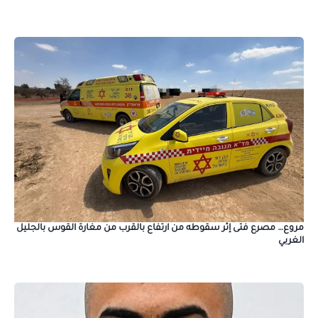
مروع… مصرع فتى إثر سقوطه من ارتفاع بالقرب من مغارة القوس بالجليل
الغربي