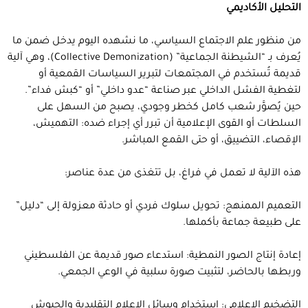
التحليل الأكاديمي
من منظور علم الاجتماع السياسي، ما نشهده اليوم يدخل ضمن ما
يُعرف بـ “الشيطنة الجماعية” (Collective Demonization)، وهي آلية
قديمة تُستخدم في المجتمعات لتبرير السياسات القمعية أو
لتغطية الفشل الداخلي عبر صناعة “عدو داخلي” أو “كبش فداء”.
حين يُصوَّر شعب كامل كخطر وجودي، يصبح من السهل على
السلطات أو القوى الإعلامية أن تبرر أي إجراء ضده: التهميش،
الإقصاء، التضييق، أو حتى القمع المباشر.
هذه الآلية لا تعمل في فراغ، بل تتغذى من عدة عناصر:
التعميم الممنهج: تحويل سلوك فردي أو حادثة معزولة إلى “دليل”
على طبيعة جماعة بأكملها.
إعادة إنتاج الصور النمطية: استدعاء صور قديمة عن الفلسطيني
وربطها بالحاضر، لتثبيت صورة سلبية في الوعي الجمعي.
التضخيم الإعلامي: استخدام وسائل الإعلام التقليدية والجيوش