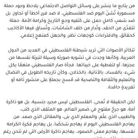
من يتابع ما ينشر على وسائل التواصل الاجتماعي يلاحظ وجود حملة
مسعورة تُشنّ اليوم ضد الفلسطيني، لا ضد فردٍ أخطأ أو تجاوز، بل
ضد شعبٍ كاملٍ حمل على كتفيه وجع التاريخ وكرامة الأمة. حملة
تتغذّى من الحقد، وتُدار من خلف الشاشات، وتُساق فيها الأكاذيب
كحقائق، والافتراءات كوجهات نظر، والجهل كمنهجٍ إعلامي.
تتكاثر الأصوات التي تريد شيطنة الفلسطيني في العديد من الدول
العربية، وكأنها وجدت في تشويه صورته وسيلة لتبرئة نفسها من
عجزها، أو لتغطية على خيباتها. فجأة صار الفلسطيني متهمًا بكل
شيء: بالفساد، بالأنانية، بالخذلان، وكأن تاريخه الطويل في النضال
والتعليم والثقافة والتضحية قد مُسح بجملةٍ على منشورٍ تافه أو
تغريدةٍ حاقدة.
لكن الحقيقة لا تُمحى. الفلسطيني ليس مجرد جنسية، بل هو ذاكرة
أمة، هو جرحٌ مفتوح في ضمير العالم، هو المثقف الذي كتب،
والطبيب الذي علّم، والمعلم الذي بنى، والمقاتل الذي صمد. من
يهاجم الفلسطيني اليوم لا يهاجم شخصًا، بل يهاجم فكرة الكرامة
نفسها، يهاجم معنى الصمود، يهاجم ذاكرة الأرض التي لم تنحنِ رغم