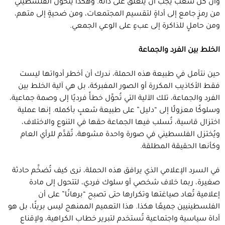
وأن كل شعب يجب أن ينغلق على ذاته. وهكذا يتحول الفلسطيني
من رمزٍ جامع إلى أداةٍ لتقسيم المجتمعات، ومن ضحيةٍ إلى متهم،
ومن حاملٍ للذاكرة إلى عبءٍ على الوعي الجمعي.
الخلط بين الفرد والجماعة
حين نتأمل في طبيعة هذه الحملة، ندرك أن أخطر أدواتها ليست
فقط الأكاذيب المكررة أو الصور المفبركة، بل هي آلية الخلط بين
الفرد والجماعة، تلك الآلية التي تُحوِّل خطأً فرديًا إلى وصمة جماعية،
وسلوكًا معزولًا إلى “دليل” على طبيعة شعبٍ بأكمله. إنها عملية
اختزال قاسية، تُسلب فيها الجماعة حقها في التنوع والاختلاف،
ويُختزل الفلسطيني في صورة واحدة مشوهة، تُقدَّم للرأي العام
وكأنها الحقيقة المطلقة.
في السرد الإعلامي الذي يرافق هذه الحملة، نرى كيف تُضخَّم حادثة
صغيرة، ربما خلاف شخصي أو سلوك فردي، لتتحول إلى مادة
إعلامية تُعاد صياغتها وتكرارها حتى تصبح “برهانًا” على أن
الفلسطينيين جميعًا هكذا. هذا التعميم الممنهج ليس بريئًا، بل هو
أداة سياسية واجتماعية تُستخدم لتبرير خطاب الكراهية، ولإقناع