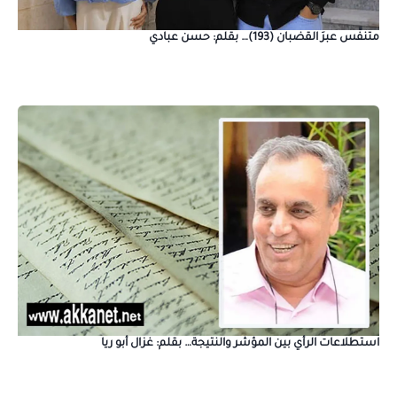
متنفَّس عبرَ القضبان (193)… بقلم: حسن عبادي
استطلاعات الرأي بين المؤشر والنتيجة… بقلم: غزال أبو ريا