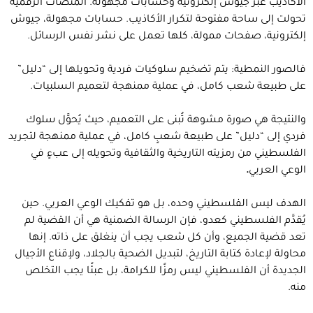
الأكاذيب عبر جيوش إلكترونية وحسابات مجهولة. المنصات الرقمية
تحولت إلى ساحة مفتوحة لتكرار الأكاذيب. حسابات مجهولة، جيوش
إلكترونية، صفحات ممولة، كلها تعمل على نشر نفس الرسائل.
فالصور النمطية: يتم تضخيم سلوكيات فردية وتحويلها إلى “دليل”
على طبيعة شعب كامل، في عملية ممنهجة لتعميم السلبيات.
والنتيجة هي صورة مشوهة تُبنى على التعميم، حيث يُحوَّل سلوك
فردي إلى “دليل” على طبيعة شعبٍ كامل، في عملية ممنهجة لتجريد
الفلسطيني من رمزيته التاريخية والثقافية وتحويله إلى عبءٍ في
الوعي العربي
.
الهدف ليس الفلسطيني وحده، بل هو تفكيك الوعي العربي. حين
يُقدَّم الفلسطيني كعدو، فإن الرسالة الضمنية هي أن القضية لم
تعد قضية الجميع، وأن كل شعب يجب أن ينغلق على ذاته. إنها
محاولة لإعادة كتابة التاريخ، لتبديل الضحية بالجلاد، ولإقناع الأجيال
الجديدة أن الفلسطيني ليس رمزًا للكرامة، بل عبئًا يجب التخلص
منه.