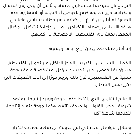
التراجع هي شيطنة الفلسطيني نفسه. بدلًا من أن يبقى رمزًا للنضال
والكرامة، جرى تقديمه كرمزٍ للفوضى أو الخيانة أو الانتهازية. هذه
الصورة لم تُبنى من فراغ، بل صُنعت عبر خطاب سياسي وإعلامي
هدفه الأساسي إضعاف التضامن العربي، وإعادة تشكيل المخيال
الجمعي بحيث يرى الفلسطيني لا كضحية، بل كمتهم.
إننا أمام حملة تتغذى من أربع روافد رئيسية:
الخطاب السياسي الذي يبرر العجز الداخلي عبر تحميل الفلسطيني
مسؤولية الفوضى. حين يتحدث مسؤول أو شخصية عامة بلهجة
سلبية عن الفلسطيني، فإن ذلك يُترجم فورًا إلى آلاف التعليقات التي
تكرر نفس الخطاب.
الإعلام التقليدي: الذي يلتقط هذه الموجة ويعيد إنتاجها ليمنحها
شرعية. بعض القنوات والصحف تلتقط هذه الموجة وتعيد إنتاجها،
لتمنحها شرعية أكبر.
وسائل التواصل الاجتماعي التي تحولت إلى ساحة مفتوحة لتكرار