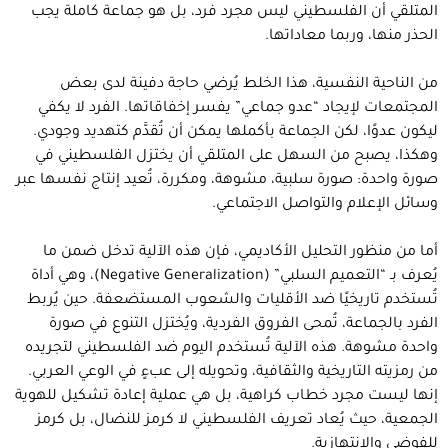
المتلقي أن الفلسطيني ليس مجرد فرد، بل هو جماعة كاملة يجب
الحذر منها، وربما معاداتها.
من الناحية النفسية، هذا الخلط يُرضي حاجة دفينة لدى بعض
المجتمعات لإيجاد “عدو جماعي” يفسر إخفاقاتها. الفرد لا يكفي
ليكون عدوًا، لكن الجماعة بأكملها يمكن أن تُقدَّم كتهديد وجودي.
وهكذا، يصبح من السهل على المتلقي أن يختزل الفلسطيني في
صورة واحدة: صورة سلبية، مشوهة، ومكررة، تُعيد إنتاج نفسها عبر
وسائل الإعلام والتواصل الاجتماعي.
أما من منظور التحليل الأكاديمي، فإن هذه الآلية تدخل ضمن ما
يُعرف بـ “التعميم السلبي” (Negative Generalization)، وهي أداة
تُستخدم تاريخيًا ضد الأقليات والشعوب المستضعفة. حين يُربط
الفرد بالجماعة، تُمحى الفروق الفردية، ويُختزل التنوع في صورة
واحدة مشوهة. هذه الآلية تُستخدم اليوم ضد الفلسطيني لتجريده
من رمزيته التاريخية والثقافية، وتحويله إلى عبءٍ في الوعي العربي.
إنها ليست مجرد خطاب كراهية، بل هي عملية إعادة تشكيل للهوية
الجمعية، حيث يُعاد تعريف الفلسطيني لا كرمز للنضال، بل كرمز
للفوضى والانتهازية.