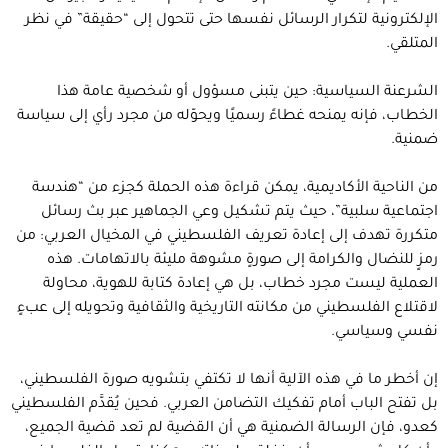
الإلكترونية لتكرار الرسائل نفسها حتى تتحول إلى “حقيقة” في نظر
المتلقي.
الشرعنة السياسية: حين يتبنى مسؤول أو شخصية عامة هذا
الخطاب، فإنه يمنحه غطاءً رسميًا ويحوّله من مجرد رأي إلى سياسة
ضمنية.
من الناحية الأكاديمية، يمكن قراءة هذه الحملة كجزء من “هندسة
اجتماعية سلبية”، حيث يتم تشكيل وعي الجماهير عبر بث رسائل
متكررة تهدف إلى إعادة تعريف الفلسطيني في المخيال العربي: من
رمزٍ للنضال والكرامة إلى صورةٍ مشوهة مليئة بالاتهامات. هذه
العملية ليست مجرد خطاب، بل هي إعادة كتابة للهوية، محاولة
لاقتلاع الفلسطيني من مكانته التاريخية والثقافية وتحويله إلى عبءٍ
نفسي وسياسي.
إن أخطر ما في هذه الآلية أنها لا تكتفي بتشويه صورة الفلسطيني،
بل تفتح الباب أمام تفكيك التضامن العربي. فحين يُقدَّم الفلسطيني
كعدو، فإن الرسالة الضمنية هي أن القضية لم تعد قضية الجميع،