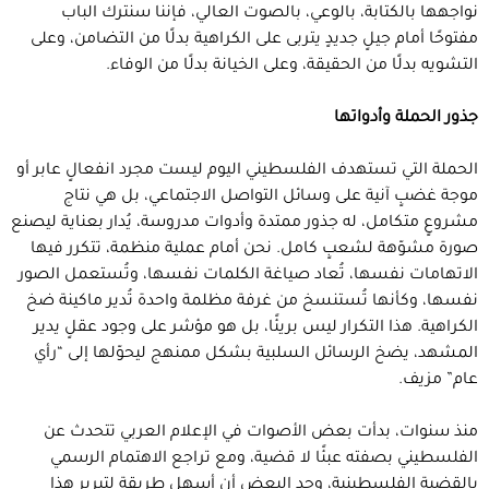
نواجهها بالكتابة، بالوعي، بالصوت العالي، فإننا سنترك الباب
مفتوحًا أمام جيلٍ جديدٍ يتربى على الكراهية بدلًا من التضامن، وعلى
التشويه بدلًا من الحقيقة، وعلى الخيانة بدلًا من الوفاء.
جذور الحملة وأدواتها
الحملة التي تستهدف الفلسطيني اليوم ليست مجرد انفعالٍ عابر أو
موجة غضبٍ آنية على وسائل التواصل الاجتماعي، بل هي نتاج
مشروعٍ متكامل، له جذور ممتدة وأدوات مدروسة، يُدار بعناية ليصنع
صورة مشوّهة لشعبٍ كامل. نحن أمام عملية منظمة، تتكرر فيها
الاتهامات نفسها، تُعاد صياغة الكلمات نفسها، وتُستعمل الصور
نفسها، وكأنها تُستنسخ من غرفة مظلمة واحدة تُدير ماكينة ضخ
الكراهية. هذا التكرار ليس بريئًا، بل هو مؤشر على وجود عقلٍ يدير
المشهد، يضخ الرسائل السلبية بشكل ممنهج ليحوّلها إلى “رأي
عام” مزيف.
منذ سنوات، بدأت بعض الأصوات في الإعلام العربي تتحدث عن
الفلسطيني بصفته عبئًا لا قضية، ومع تراجع الاهتمام الرسمي
بالقضية الفلسطينية، وجد البعض أن أسهل طريقة لتبرير هذا