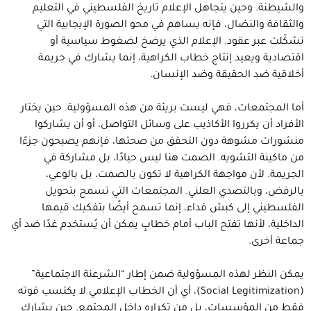
والشيطنة. وحين يتجاهل الإعلام تاريخ الفلسطيني في التعليم
والثقافة والنضال، فإنه يساهم في محو الصورة الإيجابية التي
تشكّلت عبر عقود. الإعلام الذي يرضخ لضغوط سياسية أو
اقتصادية ويعيد إنتاج خطاب الكراهية، إنما يشارك في جريمة
أخلاقية ضد الحقيقة وضد الإنسان.
أما المجتمعات، فهي ليست بريئة من هذه المسؤولية. حين يختار
الأفراد أن يكرروا الأكاذيب على وسائل التواصل، أو أن يشاركوا
منشورات مشوهة دون التحقق من صحتها، فإنهم يصبحون جزءًا
من ماكينة التشويه. الصمت هنا ليس حيادًا، بل مشاركة في
الجريمة. لأن مواجهة الكراهية لا تكون بالصمت، بل بالوعي،
بالرفض، وبالتصدي العلني. المجتمعات التي تسمح بتحويل
الفلسطيني إلى كبش فداء، إنما تسمح أيضًا بتفكيك قيمها
الداخلية، لأنها تفتح الباب أمام خطابٍ يمكن أن يُستخدم غدًا ضد أي
جماعة أخرى.
يمكن النظر لهذه المسؤولية ضمن إطار “الشرعنة الاجتماعية”
(Social Legitimization)، أي أن الخطاب الإعلامي لا يكتسب قوته
فقط من المؤسسات، بل من تكراره داخل المجتمع. حين يشارك