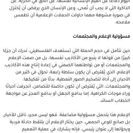
اليوم دفاعًا عن القيم الإنسانية نفسها، عن الحق في الحرية، عن
الذاكرة التي لا يجب أن تُمحى، وعن الإنسان الذي يرفض أن يُختزل
في صورة مشوهة مهما حاولت الحملات الإعلامية أن تطمس
ملامحه.
مسؤولية الإعلام والمجتمعات
حين نتأمل في حجم الحملة التي تستهدف الفلسطيني، ندرك أن جزءًا
كبيرًا من قوتها لا ينبع من الأكاذيب نفسها، بل من صمت الإعلام
والمجتمعات أو من تواطئهما الضمني في إعادة إنتاج هذه الأكاذيب.
الإعلام، الذي يُفترض أن يكون سلطة رابعة، تحوّل في كثير من
الأحيان إلى أداة لتضخيم الصور النمطية، بدلًا من تفكيكها.
والمجتمعات، التي يُفترض أن تكون حاضنة للتضامن، انجرفت أحيانًا
وراء موجات الكراهية، إما بدافع الجهل أو بدافع العجز عن مواجهة
الخطاب السائد.
الإعلام هنا يتحمل مسؤولية مضاعفة. فهو ليس مجرد ناقل للأخبار،
بل صانع للوعي الجمعي. حين يختار الإعلام أن يلتقط حادثة فردية
ويحوّلها إلى عنوان رئيسي، فإنه يشارك في عملية التعميم