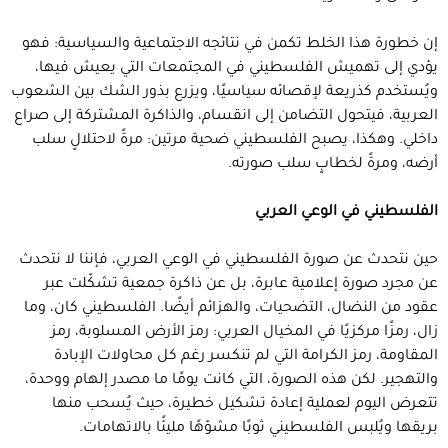
إن خطورة هذا الخلط تكمن في نتائجه الاجتماعية والسياسية: فهو
يؤدي إلى تهميش الفلسطيني في المجتمعات التي يعيش فيها،
ويُستخدم كذريعة لإقصائه سياسيًا، ويزرع بذور الشك بين الشعوب
العربية، فيتحول التضامن إلى انقسام، والذاكرة المشتركة إلى صراع
داخلي. وهكذا، يصبح الفلسطيني ضحية مرتين: مرةً لاحتلالٍ سلب
أرضه، ومرةً لخطابٍ سلب صورته.
الفلسطيني في الوعي العربي
حين نتحدث عن صورة الفلسطيني في الوعي العربي، فإننا لا نتحدث
عن مجرد صورة إعلامية عابرة، بل عن ذاكرة جمعية تشكّلت عبر
عقود من النضال، التضحيات، والهزائم أيضًا. الفلسطيني كان، وما
زال، رمزًا مركزيًا في المخيال العربي: رمز الأرض المسلوبة، رمز
المقاومة، رمز الكرامة التي لم تنكسر رغم كل محاولات الإبادة
والتهجير. لكن هذه الصورة، التي كانت يومًا ما مصدر إلهام ووحدة،
تتعرض اليوم لعملية إعادة تشكيل خطيرة، حيث يُسحب منها
بريقها ويُلبس الفلسطيني ثوبًا مشوّهًا مليئًا بالاتهامات.