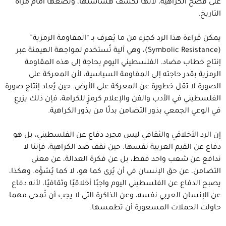
على فضح الكراهية، لأنها تكشف هشاشتها، وتضعها أمام مرآة
التاريخ.
يمكن قراءة هذا الرد كجزء من ما يُعرف بـ “المقاومة الرمزية”
(Symbolic Resistance)، وهي آلية تُستخدم لمواجهة الهيمنة عبر
إنتاج خطاب مضاد. الفلسطيني اليوم بحاجة إلى هذه المقاومة
الرمزية بقدر حاجته إلى المقاومة السياسية، لأن المعركة على
الصورة لا تقل خطورة عن المعركة على الأرض. حين يُعاد إنتاج صورة
الفلسطيني في الأدب والفن والإعلام كرمزٍ للكرامة، فإن ذلك يزرع
في الوعي الجمعي بذور التضامن بدلًا من بذور الكراهية.
إن الرد الأخلاقي والثقافي ليس مجرد دفاع عن الفلسطيني، بل هو
دفاع عن القيم العربية نفسها. حين نقف ضد الكراهية، فإننا لا
ندافع عن شعب واحد فقط، بل عن فكرة العدالة، عن معنى
التضامن، عن حق الإنسان في أن يُرى كما هو، لا كما يُشوَّه. وهكذا،
يصبح الدفاع عن الفلسطيني اليوم واجبًا أخلاقيًا وثقافيًا، لأنه دفاع
عن الإنسان العربي نفسه، وعن الذاكرة التي لا يجب أن تُمحى مهما
حاولت الحملات المسعورة أن تطمسها.