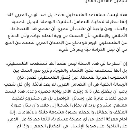
سبعين عامًا من القهر.
هذه ليست حملة ضد الفلسطيني فقط، بل ضد الوعي العربي كله.
إنها محاولة لتفكيك التضامن، لتشتيت البوصلة، لتبديل الضحية
بالجلاد. ومن واجبنا أن نكتب، أن نصرخ، أن نفضح هذا الانحطاط
الأخلاقي والإعلامي، لأن الصمت في وجه الظلم خيانة، ولأن الدفاع
عن الفلسطيني اليوم هو دفاع عن الإنسان العربي نفسه، عن الحق
في أن تبقى الكرامة حيّة رغم كل شيء.
إن أخطر ما في هذه الحملة ليس فقط أنها تستهدف الفلسطيني،
بل أنها تستهدف فكرة الانتماء والهوية، وتزرع بذور الشك بين
الشعوب العربية نفسها. حين يُصوَّر الفلسطيني كعدو، فإن
الرسالة الخفية هي أن التضامن العربي لم يعد قائمًا، وأن كل شعبٍ
يجب أن ينغلق على ذاته ويترك الآخر يواجه مصيره وحده. هذه ليست
مجرد كلمات عابرة على وسائل التواصل، بل هي مشروع تفكيك
ممنهج، مشروع يريد أن يحوّل الضحية إلى جلاد، وأن يبدّل صورة
المثقف والمقاتل والمعلم بصورة مشوهة مليئة بالاتهامات. إننا
أمام معركة أخطر من أي معركة عسكرية، لأنها معركة على الوعي،
على الذاكرة، على صورة الإنسان في المخيال الجمعي. وإذا لم