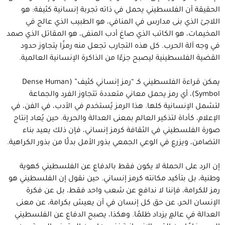
الحقيقة أن الفلسطيني يحمل في ذاته تجربة إنسانية كثيفة: هو
اللاجئ الذي بنى مدارس في المنافي، هو الطبيب الذي عالج في
المخيمات، هو الكاتب الذي صاغ أدب المنفى، هو المقاتل الذي صمد
في وجه آلة الحرب. كل هذه التجارب تجعل منه رمزًا يتجاوز حدود
القضية الفلسطينية ليصبح جزءًا من الذاكرة الإنسانية العالمية.
يمكن قراءة الفلسطيني كـ “رمز إنساني كثيف” (Dense Human
Symbol)، أي رمز يحمل معاني متعددة تتجاوز الفرد والجماعة
لتشمل الإنسانية كلها. هذا الرمز يُستخدم في الأدب، في الفن، في
الإعلام، كأداة لتذكير العالم بمعنى العدالة والحرية. حين يُعاد إنتاج
صورة الفلسطيني في الثقافة كرمز إنساني، فإن ذلك يعيد بناء
التضامن، ويزرع في الوعي الجمعي بذور الأمل بدلًا من بذور الكراهية.
إن الرد على الحملة لا يكون فقط بالدفاع عن الفلسطيني كهوية
وطنية، بل بتأكيد مكانته كرمز إنساني. حين نقول إن الفلسطيني هو
رمز للكرامة، فإننا لا ندافع عن شعب واحد فقط، بل عن فكرة
الإنسان الحر، عن حق كل إنسان في أن يعيش بكرامة، عن معنى
العدالة في عالمٍ يزداد ظلمًا. وهكذا، يصبح الدفاع عن الفلسطيني