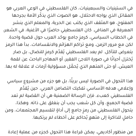
في الستينيات والسبعينيات، كان الفلسطيني في الوعي العربي هو
المقاتل الذي يواجه الاحتلال، هو الصوت الذي يذكّر الأمة بجرحها
المفتوح، هو المثقف الذي يكتب عن الحرية، والمعلم الذي ينشر
المعرفة في المنافي. كان الفلسطيني حاضرًا في الأغنية، في الشعر،
في الخطاب السياسي، كرمزٍ جامع يوحّد العرب حول قضية واحدة.
لكن مع مرور الزمن، ومع تراكم الهزائم والانقسامات، بدأ هذا الرمز
يتعرض للتآكل. لم يعد الفلسطيني يُقدَّم كرمزٍ للنضال، بل صار
يُختزل أحيانًا في صورة اللاجئ الفقير، أو المهاجر الباحث عن لقمة
العيش، أو حتى المتهم الذي يُحمَّل مسؤولية أزمات لا علاقة له بها.
هذا التحول في الصورة ليس بريئًا، بل هو جزء من مشروع سياسي
وإعلامي هدفه الأساسي تفكيك التضامن العربي. حين يُقدَّم
الفلسطيني كعبء، فإن الرسالة الضمنية هي أن القضية لم تعد
قضية الجميع، وأن كل شعب يجب أن ينغلق على ذاته. وهكذا،
يتحول الفلسطيني من رمزٍ جامع إلى أداةٍ لتقسيم المجتمعات، ومن
حاملٍ للذاكرة إلى متهمٍ يُحاكم على أخطاء لم يرتكبها.
من منظور أكاديمي، يمكن قراءة هذا التحول كجزء من عملية إعادة