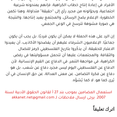
الأفراد في إعادة إنتاج خطاب الكراهية، فإنهم يمنحونه شرعية
اجتماعية، ويحوّلونه من مجرد رأي إلى “حقيقة” متداولة. وهنا تكمن
الخطورة: الإعلام يضخ الرسائل، والمجتمع يعيد إنتاجها، والنتيجة
هي صورة مشوهة تترسخ في الوعي الجمعي.
إن الرد على هذه الحملة لا يمكن أن يكون فرديًا، بل يجب أن يكون
جماعيًا. الإعلاميون الشرفاء عليهم أن يفضحوا الأكاذيب، أن يعيدوا
الاعتبار للحقيقة، أن يذكّروا بتاريخ الفلسطيني كرمز للنضال
والثقافة. والمجتمعات عليها أن تتحمل مسؤوليتها في رفض
الكراهية، في مواجهة التنمر، في الدفاع عن القيم الإنسانية. لأن
الدفاع عن الفلسطيني اليوم ليس مجرد دفاع عن شعب، بل هو
دفاع عن فكرة التضامن، عن معنى العدالة، عن حق الإنسان في أن
يُرى كما هو، لا كما يُشوَّه.
استعمال المضامين بموجب بند 27 أ لقانون الحقوق الأدبية لسنة
2007. يرجى ارسال ملاحظات لـ akkanet.net@gmail.com
اترك تعليقاً