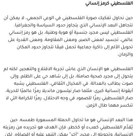
الفلسطيني كرمز إنساني
حين نحاول تفكيك صورة الفلسطيني في الوعي الجمعي، لا يمكن أن
نتجاهل البعد الإنساني الذي يتجاوز حدود السياسة والجغرافيا.
الفلسطيني ليس مجرد جنسية أو هوية وطنية، بل هو رمز إنساني
عالمي، تجسيد لمعنى الصبر، ومعنى المقاومة، ومعنى القدرة على
تحويل الألم إلى ذاكرة جماعية تحمل قيمًا تتجاوز حدود المكان
والزمان.
الفلسطيني هو الإنسان الذي عاش تجربة الاقتلاع والتهجير، لكنه لم
يتحول إلى مجرد ضحية صامتة، بل إلى شاهد حي على الظلم، وإلى
صوت يطالب بالعدالة. في المخيال الثقافي، الفلسطيني يشبه
أيقونة إنسانية كبرى: مثلما صار نيلسون مانديلا رمزًا عالميًا للحرية،
صار الفلسطيني رمزًا للصمود في وجه الاحتلال، رمزًا للكرامة التي لا
تنكسر مهما طال الزمن.
هذا البعد الإنساني هو ما تحاول الحملة المسعورة طمسه. حين
يُقدَّم الفلسطيني كعبء أو كخطر، فإن الهدف هو تجريده من رمزيته
الإنسانية، وتحويله إلى مجرد “آخر” يمكن التنمر عليه أو إقصاؤه. لكن