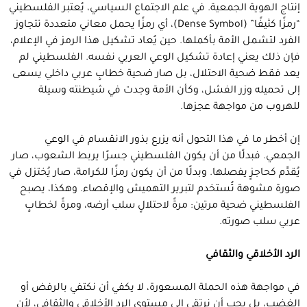
إنتاج الهوية الجمعية. في علم الاجتماع السياسي، يُعتبر الفلسطيني
“رمزًا كثيفًا” (Dense Symbol)، أي رمزًا يحمل معاني متعددة تتجاوز
الفرد لتشمل الأمة بأكملها. حين يُعاد تشكيل هذا الرمز في الإعلام،
فإن ذلك يعني إعادة تشكيل الوعي العربي نفسه. الفلسطيني لم
يعد فقط ضحية الاحتلال، بل صار ضحية خطابٍ عربي داخلي يسعى
إلى تحميله وزر الفشل، وكأن الأمة وجدت في شيطنته وسيلة
للهروب من مواجهة عجزها.
إن أخطر ما في هذا التحول أنه يزرع بذور الانقسام في الوعي
الجمعي. فبدلًا من أن يكون الفلسطيني جسرًا يربط الشعوب، صار
يُقدَّم كحاجزٍ يفصلها. وبدلًا من أن يكون رمزًا للكرامة، صار يُختزل في
صورة مشوهة تُستخدم لتبرير التهميش والإقصاء. وهكذا، يصبح
الفلسطيني ضحية مرتين: مرةً لاحتلالٍ سلب أرضه، ومرةً لخطابٍ
عربي سلب صورته.
الرد الأخلاقي والثقافي
في مواجهة هذه الحملة المسعورة، لا يكفي أن نكتفي بالرفض أو
الغضب، بل يجب أن نرتقي إلى مستوى الرد الأخلاقي والثقافي، لأن