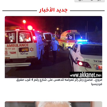
جديد الأخبار
مروع… مصرع رجل إثر تعرضه للدهس على شارع رقم 4 قرب مفرق
فرديسيا