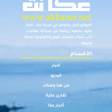
الموقع الاول والوحيد في مدينة عكا… اخبار
عكيه، عالميه، رياضة، فن، سياحة، مقالات،
ادب، شباب وصبايا، علوم وتكنولوجيا، صحة
وغيرها
الأقسام
أخبار
فيديو
من هنا وهناك
تقارير عكية
أخبار عكا