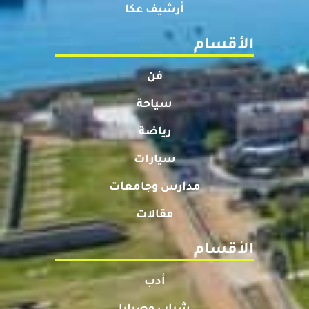
أرشيف عكا
الأقسام
فن
سياحة
رياضة
سيارات
مدارس وجامعات
مقالات
الأقسام
أدب