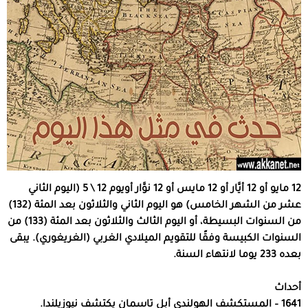
12 مايو أو 12 أيَّار أو 12 مايس أو 12 نوَّار أويوم 12 \ 5 (اليوم الثاني
عشر من الشهر الخامس) هو اليوم الثاني والثلاثون بعد المئة (132)
من السنوات البسيطة، أو اليوم الثالث والثلاثون بعد المئة (133) من
السنوات الكبيسة وفقًا للتقويم الميلادي الغربي (الغريغوري). يبقى
بعده 233 يوما لانتهاء السنة.
أحداث
1641 – المستكشف الهولندي أبل تاسمان يكتشف نيوزيلندا.