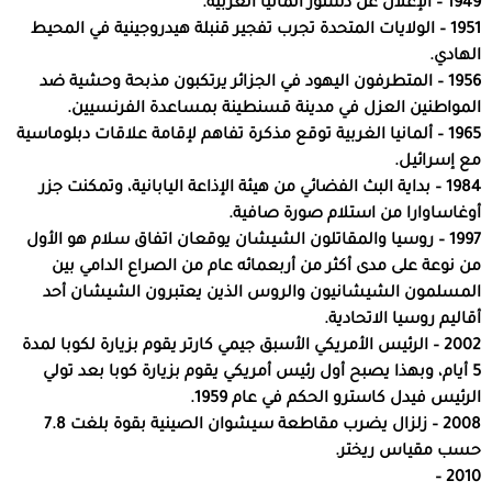
1949 – الإعلان عن دستور ألمانيا الغربية.
1951 – الولايات المتحدة تجرب تفجير قنبلة هيدروجينية في المحيط
الهادي.
1956 – المتطرفون اليهود في الجزائر يرتكبون مذبحة وحشية ضد
المواطنين العزل في مدينة قسنطينة بمساعدة الفرنسيين.
1965 – ألمانيا الغربية توقع مذكرة تفاهم لإقامة علاقات دبلوماسية
مع إسرائيل.
1984 – بداية البث الفضائي من هيئة الإذاعة اليابانية، وتمكنت جزر
أوغاساوارا من استلام صورة صافية.
1997 – روسيا والمقاتلون الشيشان يوقعان اتفاق سلام هو الأول
من نوعة على مدى أكثر من أربعمائه عام من الصراع الدامي بين
المسلمون الشيشانيون والروس الذين يعتبرون الشيشان أحد
أقاليم روسيا الاتحادية.
2002 – الرئيس الأمريكي الأسبق جيمي كارتر يقوم بزيارة لكوبا لمدة
5 أيام، وبهذا يصبح أول رئيس أمريكي يقوم بزيارة كوبا بعد تولي
الرئيس فيدل كاسترو الحكم في عام 1959.
2008 – زلزال يضرب مقاطعة سيشوان الصينية بقوة بلغت 7.8
حسب مقياس ريختر.
2010 –