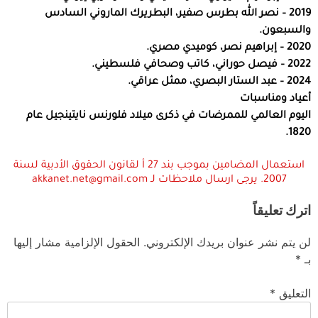
2019 – نصر الله بطرس صفير، البطريرك الماروني السادس
والسبعون.
2020 – إبراهيم نصر، كوميدي مصري.
2022 – فيصل حوراني، كاتب وصحافي فلسطيني.
2024 – عبد الستار البصري، ممثل عراقي.
أعياد ومناسبات
اليوم العالمي للممرضات في ذكرى ميلاد فلورنس نايتينجيل عام
1820.
استعمال المضامين بموجب بند 27 أ لقانون الحقوق الأدبية لسنة
2007. يرجى ارسال ملاحظات لـ akkanet.net@gmail.com
اترك تعليقاً
لن يتم نشر عنوان بريدك الإلكتروني.
الحقول الإلزامية مشار إليها
بـ
*
التعليق
*