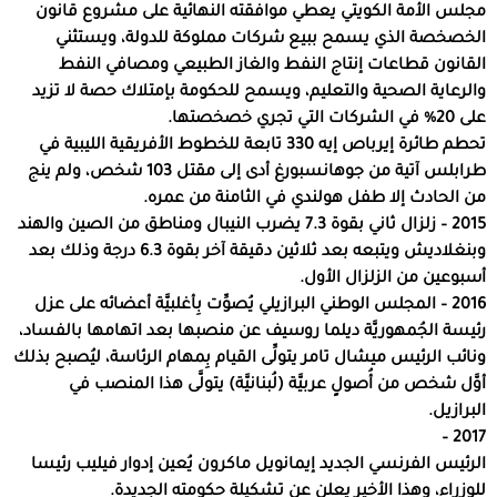
مجلس الأمة الكويتي يعطي موافقته النهائية على مشروع قانون
الخصخصة الذي يسمح ببيع شركات مملوكة للدولة، ويستثني
القانون قطاعات إنتاج النفط والغاز الطبيعي ومصافي النفط
والرعاية الصحية والتعليم، ويسمح للحكومة بإمتلاك حصة لا تزيد
على 20% في الشركات التي تجري خصخصتها.
تحطم طائرة إيرباص إيه 330 تابعة للخطوط الأفريقية الليبية في
طرابلس آتية من جوهانسبورغ أدى إلى مقتل 103 شخص، ولم ينج
من الحادث إلا طفل هولندي في الثامنة من عمره.
2015 – زلزال ثاني بقوة 7.3 يضرب النيبال ومناطق من الصين والهند
وبنغلاديش ويتبعه بعد ثلاثين دقيقة آخر بقوة 6.3 درجة وذلك بعد
أسبوعين من الزلزال الأول.
2016 – المجلس الوطني البرازيلي يُصوِّت بِأغلبيَّة أعضائه على عزل
رئيسة الجُمهوريَّة ديلما روسيف عن منصبها بعد اتهامها بالفساد،
ونائب الرئيس ميشال تامر يتولِّى القيام بِمهام الرئاسة، ليُصبح بذلك
أوَّل شخص من أُصولٍ عربيَّة (لُبنانيَّة) يتولَّى هذا المنصب في
البرازيل.
2017 –
الرئيس الفرنسي الجديد إيمانويل ماكرون يُعين إدوار فيليب رئيسا
للوزراء، وهذا الأخير يعلن عن تشكيلة حكومته الجديدة.