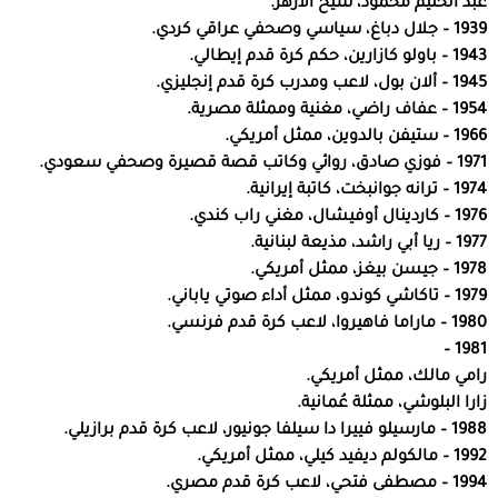
عبد الحليم محمود، شيخ الأزهر.
1939 – جلال دباغ، سياسي وصحفي عراقي كردي.
1943 – باولو كازارين، حكم كرة قدم إيطالي.
1945 – ألان بول، لاعب ومدرب كرة قدم إنجليزي.
1954 – عفاف راضي، مغنية وممثلة مصرية.
1966 – ستيفن بالدوين، ممثل أمريكي.
1971 – فوزي صادق، روائي وكاتب قصة قصيرة وصحفي سعودي.
1974 – ترانه جوانبخت، كاتبة إيرانية.
1976 – كاردينال أوفيشال، مغني راب كندي.
1977 – ريا أبي راشد، مذيعة لبنانية.
1978 – جيسن بيغز، ممثل أمريكي.
1979 – تاكاشي كوندو، ممثل أداء صوتي ياباني.
1980 – ماراما فاهيروا، لاعب كرة قدم فرنسي.
1981 –
رامي مالك، ممثل أمريكي.
زارا البلوشي، ممثلة عُمانية.
1988 – مارسيلو فييرا دا سيلفا جونيور، لاعب كرة قدم برازيلي.
1992 – مالكولم ديفيد كيلي، ممثل أمريكي.
1994 – مصطفى فتحي، لاعب كرة قدم مصري.