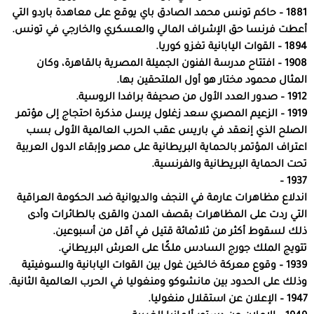
1881 – حاكم تونس محمد الصادق باي يوقع على معاهدة باردو التي
أعطت فرنسا حق الإشراف المالي والعسكري والخارجي في تونس.
1894 – القوات اليابانية تغزو كوريا.
1908 – افتتاح مدرسة الفنون الجميلة المصرية بالقاهرة، وكان
المثال محمود مختار هو أول الملتحقين بها.
1912 – صدور العدد الأول من صحيفة برافدا الروسية.
1919 – الزعيم المصري سعد زغلول يرسل مذكرة احتجاج إلى مؤتمر
الصلح الذي إنعقد في باريس عقب الحرب العالمية الأولى بسب
اعتراف المؤتمر بالحماية البريطانية على مصر وإبقاء الدول العربية
تحت الحماية البريطانية والفرنسية.
1937 –
اندلاع مظاهرات عارمة في النجف والديوانية ضد الحكومة العراقية
التي ردت على المظاهرات بقصف المدن والقرى بالطائرات وأدى
ذلك لسقوط أكثر من ثلاثمائة قتيل في أقل من أسبوعين.
تتويج الملك جورج السادس ملكًا على العرش البريطاني.
1939 – وقوع معركة خالخين غول بين القوات اليابانية والسوفيتية
وذلك على الحدود بين مانشوكو ومنغوليا في الحرب العالمية الثانية.
1947 – الإعلان عن استقلال منغوليا.