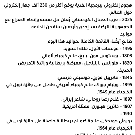
هجوم إلكتروني ببرمجية الفدية يوقع أكثر من 230 ألف جهاز إلكتروني
حول العالم.
2025 – حزب العمال الكردستاني يُعلن حل نفسه وإنهاء الصراع مع
الجمهورية التركية بعد إحدى وأربعين سنة من اندلاعه.
مواليد
طالع أيضًا: القائمة الكاملة لمواليد هذا اليوم
1496 – غوستاف الأول، ملك السويد.
1803 – يوستوس فون ليبيغ، عالم كيمياء ألماني.
1820 – فلورنس نايتينجيل، ممرضة بريطانية ورائدة التمريض
الحديث.
1845 – غابرييل فوري، موسيقي فرنسي.
1895 – ويليام جيوك، عالم كيمياء أمريكي حاصل على جائزة نوبل في
الكيمياء عام 1949.
1897 – غلام رضا روحاني، شاعر إيراني.
1907 – كاثرين هيبورن، ممثلة أمريكية.
1910 –
دوروثي هودجكن، عالمة كيمياء بريطانية حاصلة على جائزة نوبل في
الكيمياء عام 1964.