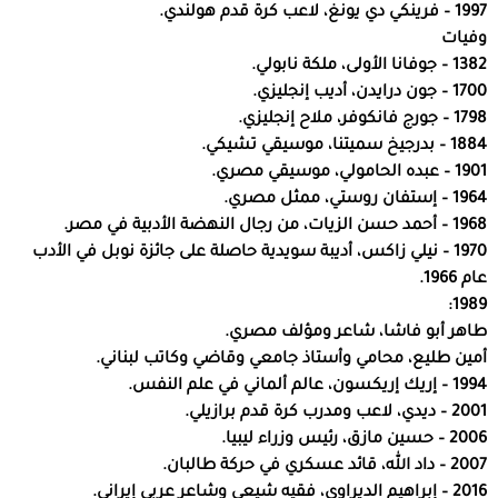
1997 – فرينكي دي يونغ، لاعب كرة قدم هولندي.
وفيات
1382 – جوفانا الأولى، ملكة نابولي.
1700 – جون درايدن، أديب إنجليزي.
1798 – جورج فانكوفر، ملاح إنجليزي.
1884 – بدرجيخ سميتنا، موسيقي تشيكي.
1901 – عبده الحامولي، موسيقي مصري.
1964 – إستفان روستي، ممثل مصري.
1968 – أحمد حسن الزيات، من رجال النهضة الأدبية في مصر.
1970 – نيلي زاكس، أديبة سويدية حاصلة على جائزة نوبل في الأدب
عام 1966.
1989:
طاهر أبو فاشا، شاعر ومؤلف مصري.
أمين طليع، محامي وأستاذ جامعي وقاضي وكاتب لبناني.
1994 – إريك إريكسون، عالم ألماني في علم النفس.
2001 – ديدي، لاعب ومدرب كرة قدم برازيلي.
2006 – حسين مازق، رئيس وزراء ليبيا.
2007 – داد الله، قائد عسكري في حركة طالبان.
2016 – إبراهيم الديراوي، فقيه شيعي وشاعر عربي إيراني.