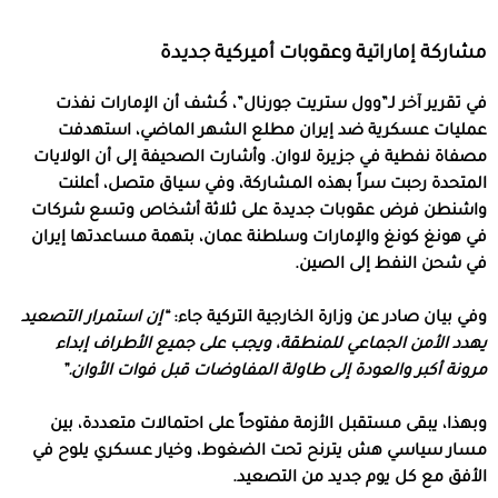
مشاركة إماراتية وعقوبات أميركية جديدة
في تقرير آخر لـ”وول ستريت جورنال”، كُشف أن الإمارات نفذت
عمليات عسكرية ضد إيران مطلع الشهر الماضي، استهدفت
مصفاة نفطية في جزيرة لاوان. وأشارت الصحيفة إلى أن الولايات
المتحدة رحبت سراً بهذه المشاركة، وفي سياق متصل، أعلنت
واشنطن فرض عقوبات جديدة على ثلاثة أشخاص وتسع شركات
في هونغ كونغ والإمارات وسلطنة عمان، بتهمة مساعدتها إيران
في شحن النفط إلى الصين.
وفي بيان صادر عن وزارة الخارجية التركية جاء:
“إن استمرار التصعيد
يهدد الأمن الجماعي للمنطقة، ويجب على جميع الأطراف إبداء
مرونة أكبر والعودة إلى طاولة المفاوضات قبل فوات الأوان.”
وبهذا، يبقى مستقبل الأزمة مفتوحاً على احتمالات متعددة، بين
مسار سياسي هش يترنح تحت الضغوط، وخيار عسكري يلوح في
الأفق مع كل يوم جديد من التصعيد.