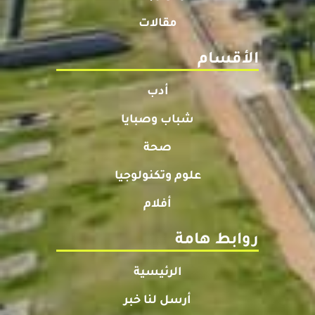
مقالات
الأقسام
أدب
شباب وصبايا
صحة
علوم وتكنولوجيا
أفلام
روابط هامة
الرئيسية
أرسل لنا خبر