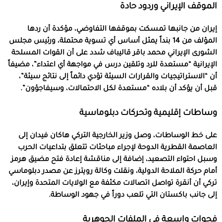
الموقف الإيراني وردود حادة
إيران من جانبها تمسكت بموقفها التفاوضي، مؤكدة أن ردها
المؤلف من 14 بنداً يمثل أساس أي تسوية محتملة، ورئيس مجلس
الشورى الإيراني
محمد باقر قاليباف
شدد على أن القوات المسلحة
الإيرانية “مستعدة للرد وتلقين درس في مواجهة أي اعتداء”، مضيفاً
أن “الاستراتيجيات والقرارات السيئة تؤدي دائماً إلى نتائج سيئة”،
قبل أن يؤكد أن بلاده “مستعدة لكل الاحتمالات، وسيفاجؤون”.
وساطات إقليمية وتحركات دبلوماسية
على خط الوساطات، وصل وزير الخارجية التركي هاكان فيدان إلى
العاصمة القطرية الدوحة لإجراء مباحثات تتعلق بتداعيات الحرب
وسبل احتواء التصعيد، إضافة إلى مناقشة إعادة فتح مضيق هرمز
أمام حركة الملاحة الدولية، ونقلت وكالة رويترز عن مصدر دبلوماسي
تركي أن أنقرة تواصل اتصالات مكثفة مع الولايات المتحدة وإيران،
إلى جانب باكستان التي تلعب دوراً في جهود الوساطة.
فجوات واسعة في الملفات الجوهرية