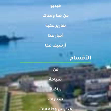
فيديو
من هنا وهناك
تقارير عكية
أخبار عكا
أرشيف عكا
الأقسام
فن
سياحة
رياضة
سيارات
مدارس وجامعات