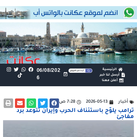
الرئيسية
06/08/202
أرسل لنا خبر
6
أعلن معنا
أخبار
2026-05-13
7:28 ص
ترامب يلوّح باستئناف الحرب وإيران تتوعد برد
مفاجئ