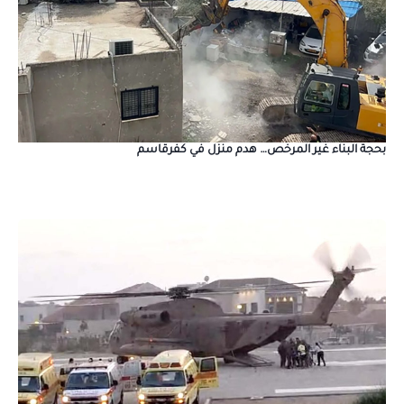
بحجة البناء غير المرخص… هدم منزل في كفرقاسم