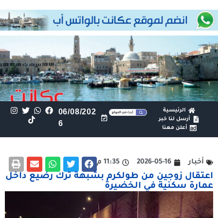
الرئيسية
06/08/202
أرسل لنا خبر
6
أعلن معنا
أخبار
2026-05-16
11:35 م
اعتقال زوجين من طولكرم بشبهة ترك رضيع داخل
عمارة سكنية في الخضيرة