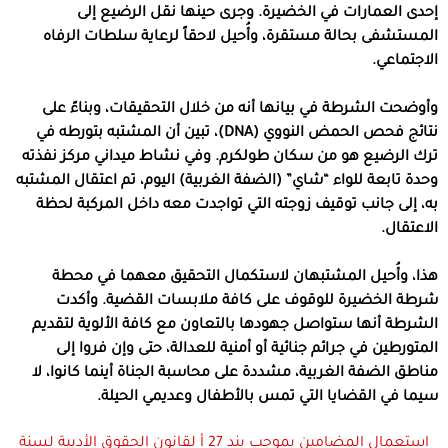
إحدى العمارات في الخضيرة. وجرى حينها نقل الرضيع إلى
المستشفى بحالة مستقرة، وأُحيل لاحقاً لرعاية سلطات الرفاه
الاجتماعي.
وأوضحت الشرطة في بيانها أنه من خلال التحقيقات، وبناءً على
نتائج فحص الحمض النووي (DNA)، تبين أن المشتبه بتورطه في
ترك الرضيع هو من سكان طولكرم. وفي نشاط ميداني مركز نفذته
وحدة تابعة للواء “شاي” (الضفة الغربية) اليوم، تم اعتقال المشتبه
به، إلى جانب توقيف زوجته التي تواجدت معه داخل المركبة لحظة
الاعتقال.
هذا، وأُحيل المشتبهان لاستكمال التحقيق معهما في محطة
شرطة الخضيرة للوقوف على كافة ملابسات القضية. وأكدت
الشرطة أنها ستواصل جهودها بالتعاون مع كافة الألوية لتقديم
المتورطين في جرائم جنائية أو أمنية للعدالة، حتى وإن فروا إلى
مناطق الضفة الغربية، مشددة على محاسبة الجناة أينما كانوا، لا
سيما في القضايا التي تمس بالأطفال وعديمي الحيلة.
استعمال المضامين بموجب بند 27 أ لقانون الحقوق الأدبية لسنة