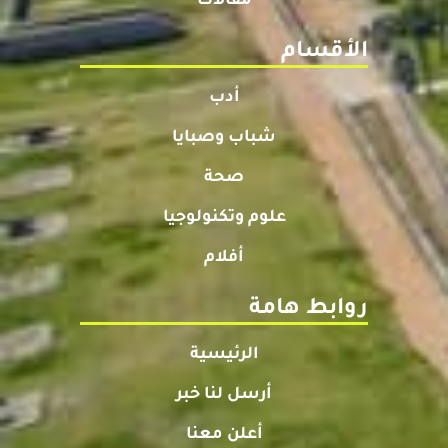
مقالات
الأقسام
أدب
شباب وصبايا
صحة
علوم وتكنولوجيا
أفلام
روابط هامة
الرئيسية
أرسل لنا خبر
أعلن معنا