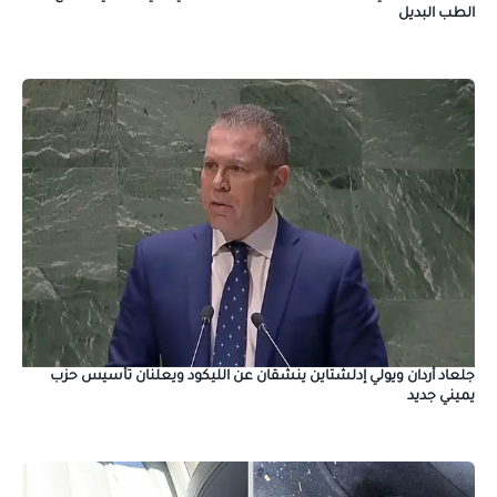
الطب البديل
جلعاد أردان ويولي إدلشتاين ينشقان عن الليكود ويعلنان تأسيس حزب
يميني جديد