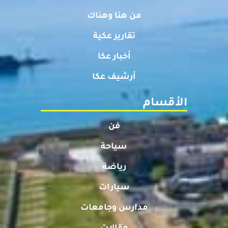
من هنا وهناك
تقارير عكية
أخبار عكا
أرشيف عكا
الأقسام
فن
سياحة
رياضة
سيارات
مدارس وجامعات