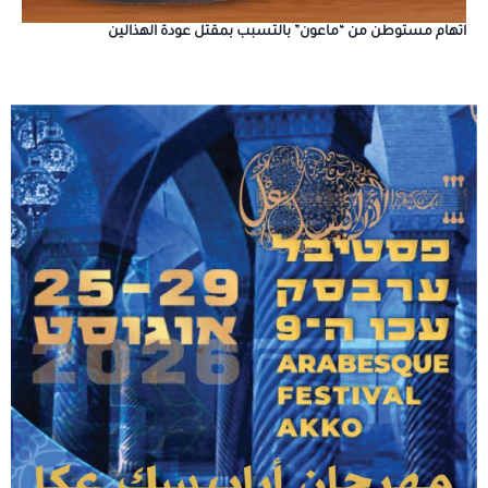
اتهام مستوطن من “ماعون” بالتسبب بمقتل عودة الهذالين