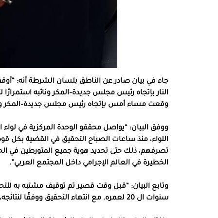
جاء في بيان صادر عن الناطق بلسان الشرطة أنه: “أو
النار بإتجاه رئيس مجلس جديدة–المكر ونائبه استمرارًا
وقعت مساء أمس بإتجاه رئيس مجلس جديدة–المكر ونا
ووفق البيان: “يواصل محققو الوحدة المركزية في لواء ال
اللواء، منذ ساعات الصباح التحقيق في القضية بكل قو
تصرفهم، ذلك حتى تحديد هوية جميع المتورطين في الح
الخطيرة في العالم الإجرامي داخل المجتمع العربي”.
وتابع البيان: “قبل وقت قصير تم توقيف مشتبه به للتح
سنوات ال 20 لعمره. مع انتهاء التحقيق ووفقًا لنتائجه، ستطلب الشرطة من المحكمة تمديد توقيفه على ذمة التحقيق.