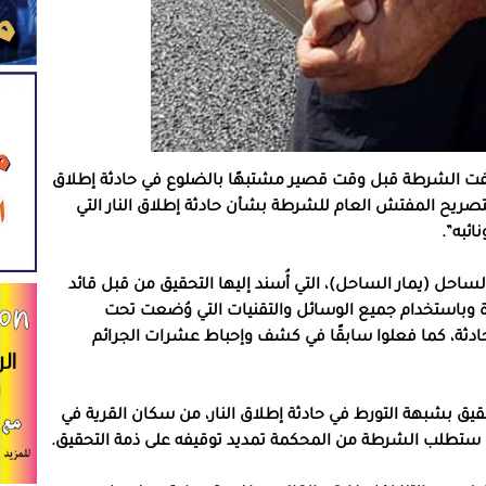
قفت الشرطة قبل وقت قصير مشتبهًا بالضلوع في حادثة إطلاق
 لتصريح المفتش العام للشرطة بشأن حادثة إطلاق النار التي
ئبه”.
ساحل (يمار الساحل)، التي أُسند إليها التحقيق من قبل قائد
ة وباستخدام جميع الوسائل والتقنيات التي وُضعت تحت
ادثة، كما فعلوا سابقًا في كشف وإحباط عشرات الجرائم
قيق بشبهة التورط في حادثة إطلاق النار، من سكان القرية في