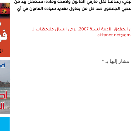
يفي: رسالتنا لكل خارقي القانون واضحة وحادة: سنعمل بيد من
خبي الجمهور، ضد كل من يحاول تهديد سيادة القانون في أي
استعمال المضامين بموجب بند 27 أ لقانون الحقوق الأدبية لسنة 2007. يرجى ارسال ملاحظات لـ
akkanet.net@gm
 مشار إليها بـ
*