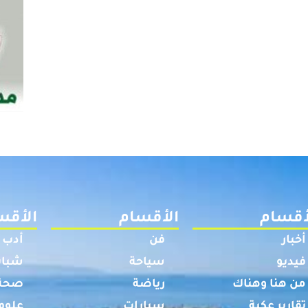
أقسام
الأقسام
الأقس
أخبار
فن
أدب
فيديو
سياحة
شباب
من هنا وهناك
رياضة
صحة
تقارير عكية
سيارات
علوم 