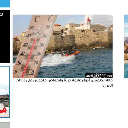
حالة الطقس: أجواء غائمة جزئيًا وانخفاض ملموس على درجات
الحرارة