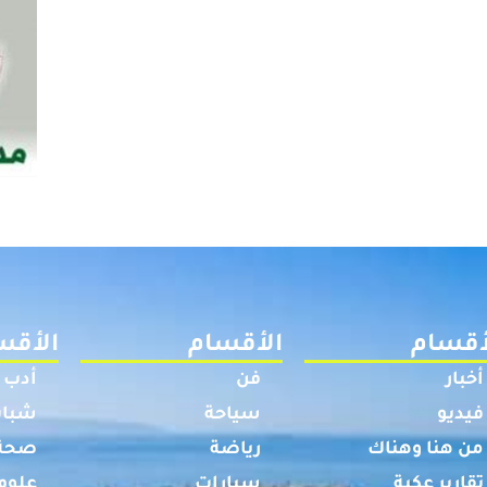
أقسام
الأقسام
الأقس
أخبار
فن
أدب
فيديو
سياحة
شباب
من هنا وهناك
رياضة
صحة
تقارير عكية
سيارات
علوم 