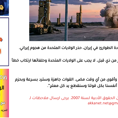
ادة الطوارئ في إيران، حذر الولايات المتحدة من هجوم إيراني.
ير من ذي قبل. لا يجب على الولايات المتحدة وحلفائها ارتكاب خطأ
دة وأقوى من أي وقت مضى. القوات جاهزة وسترد بسرعة وبحزم
أنفسنا بكل قوتنا وسنقطع يد كل معتدٍ”.
استعمال المضامين بموجب بند 27 أ لقانون الحقوق الأدبية لسنة 2007. يرجى ارسال ملاحظات لـ
akkanet.net@gm