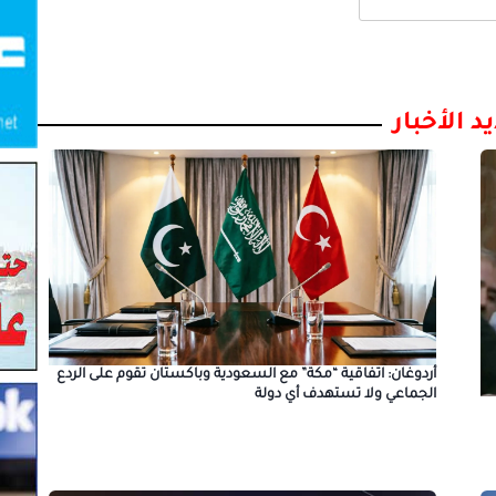
د الأخبار
أردوغان: اتفاقية “مكة” مع السعودية وباكستان تقوم على الردع
الجماعي ولا تستهدف أي دولة