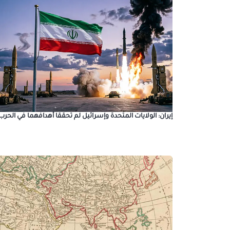
إيران: الولايات المتحدة وإسرائيل لم تحققا أهدافهما في الحرب