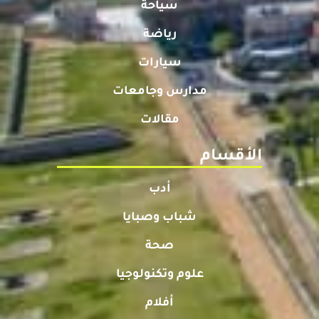
سياحة
رياضة
سيارات
مدارس وجامعات
مقالات
الأقسام
أدب
شباب وصبايا
صحة
علوم وتكنولوجيا
أفلام