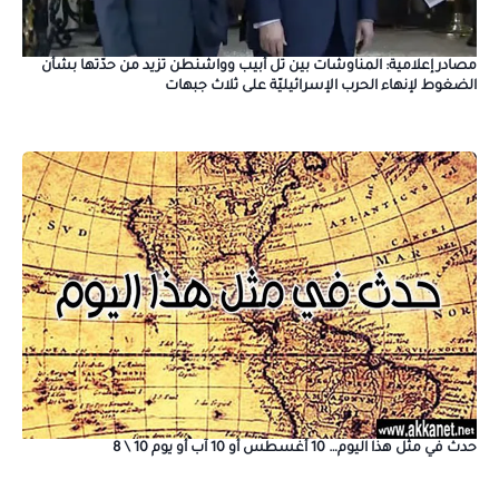
مصادر إعلامية: المناوشات بين تل أبيب وواشنطن تزيد من حدّتها بشأن
الضغوط لإنهاء الحرب الإسرائيليّة على ثلاث جبهات
حدث في مثل هذا اليوم… 10 أغسطس أو 10 آب أو يوم 10 \ 8