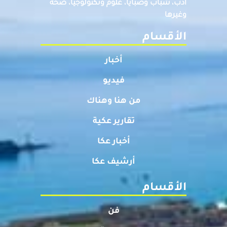
ادب، شباب وصبايا، علوم وتكنولوجيا، صحة
وغيرها
الأقسام
أخبار
فيديو
من هنا وهناك
تقارير عكية
أخبار عكا
أرشيف عكا
الأقسام
فن