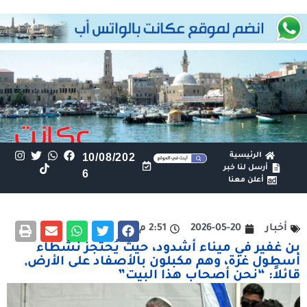
الرئيسية
10/08/202
أرسل لنا خبر
6
أعلن معنا
أخبار
2026-05-20
2:51 م
بن غفير في ميناء أشدود، حيث يُحتجز نشطاء
أسطول غزة، وهم مكبلون بالأصفاد على الأرض,
قائلاً: “نحن أصحاب هذا البيت”