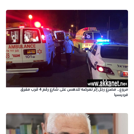
مروع… مصرع رجل إثر تعرضه للدهس على شارع رقم 4 قرب مفرق
فرديسيا