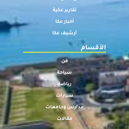
تقارير عكية
أخبار عكا
أرشيف عكا
الأقسام
فن
سياحة
رياضة
سيارات
مدارس وجامعات
مقالات