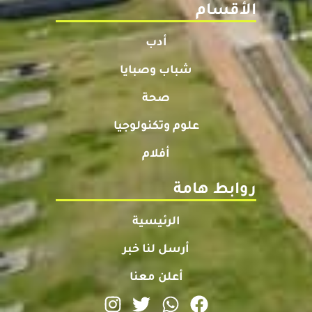
الأقسام
أدب
شباب وصبايا
صحة
علوم وتكنولوجيا
أفلام
روابط هامة
الرئيسية
أرسل لنا خبر
أعلن معنا