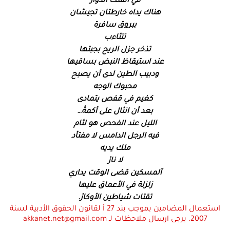
في الفلك الدوّار
هناك يداه خارطتان تجيشان
ببروق سافرة
تتثاءب
تذخر جزل الريح بجبتها
عند استيقاظ النبض بساقيها
ودبيب الطين لدى أن يصبح
محبوك الوجه
كغيم في قفص يتمادى
بعد أن انثال على أكمةْ…
الليل عند الفحص هو لثام
فيه الرجل الدامس لا مفتأد
ملك يديه
لا نارْ
اَلمسكين قضى الوقت يداري
زلزلة في الأعماق عليها
تقتات شياطين الأوكارْ.​
استعمال المضامين بموجب بند 27 أ لقانون الحقوق الأدبية لسنة
2007. يرجى ارسال ملاحظات لـ akkanet.net@gmail.com