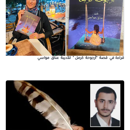
قراءة في قصة “أرجوحة كرمل ” للأديبة عناق مواسي