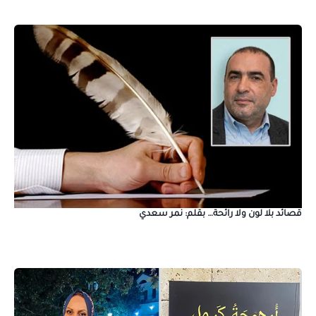
قصائد بلا لون ولا رائحة… بقلم: نمر سعدي