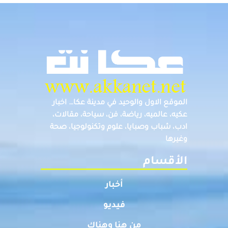
الموقع الاول والوحيد في مدينة عكا… اخبار
عكيه، عالميه، رياضة، فن، سياحة، مقالات،
ادب، شباب وصبايا، علوم وتكنولوجيا، صحة
وغيرها
الأقسام
أخبار
فيديو
من هنا وهناك