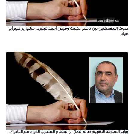
صوت المهمشين بين ناظم حكمت وفيض أحمد فيض… بقلم: إبراهيم أبو
عواد
بوَّابةُ المقدمِّة الذهبية: كتابةُ الظلِّ أم المفتاحُ السحريُّ الذي يأسرُ القارئ؟…