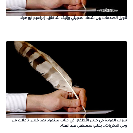
تأويل الصدمات بين شهلا العجيلي وإليف شافاق… إبراهيم أبو عواد
سراب العودة في حنين الأطفال في كتاب سنعود بعد قليل، تأملات من
وحي الذكريات… بقلم: مصطفى عبد الفتاح