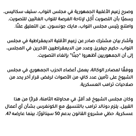
وصرح زعيم الأغلبية الجمهورية في مجلس النواب، ستيف سكاليس،
رسميًا بأن التصويت أُجّل لإتاحة الفرصة للنواب الغائبين للتصويت.
وامتنع رئيس مجلس النواب، مايك جونسون، عن التعليق علنًا.
وأشار بيان مشترك صادر عن زعيم الأقلية الديمقراطية في مجلس
النواب، حكيم جيفريز، وعدد من الديمقراطيين الآخرين في المجلس،
إلى أن الجمهوريين أظهروا “جبنًا” بإلغاء التصويت.
ووفقًا لمصادر الوكالة، يعمل أعضاء الحزب الجمهوري في مجلس
الشيوخ على تأمين عدد كافٍ من الأصوات لرفض قرار آخر يحد من
صلاحيات ترامب العسكرية.
وكان مجلس الشيوخ قد أقرّ، في محاولته الثامنة، قرارًا من هذا
القبيل، يلزم دونالد ترامب بالتنسيق مع الكونغرس بشأن أي أعمال
عسكرية. حظي مشروع القانون بدعم 50 سيناتورًا، بينما عارضه 47.