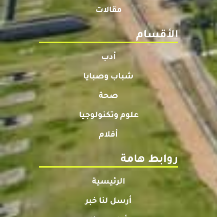
مقالات
الأقسام
أدب
شباب وصبايا
صحة
علوم وتكنولوجيا
أفلام
روابط هامة
الرئيسية
أرسل لنا خبر