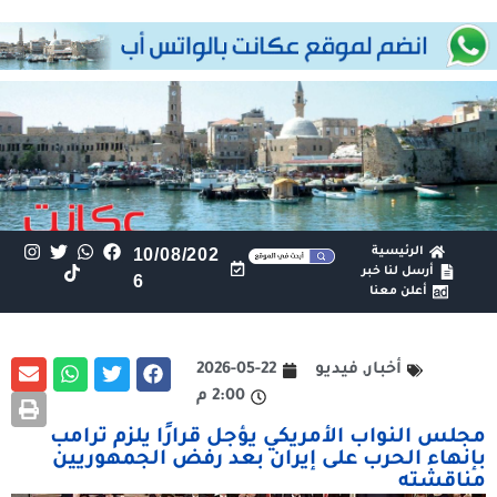
الرئيسية
10/08/202
أرسل لنا خبر
6
أعلن معنا
أخبار
,
فيديو
2026-05-22
2:00 م
مجلس النواب الأمريكي يؤجل قرارًا يلزم ترامب
بإنهاء الحرب على إيران بعد رفض الجمهوريين
مناقشته