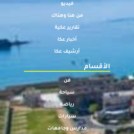
فيديو
من هنا وهناك
تقارير عكية
أخبار عكا
أرشيف عكا
الأقسام
فن
سياحة
رياضة
سيارات
مدارس وجامعات