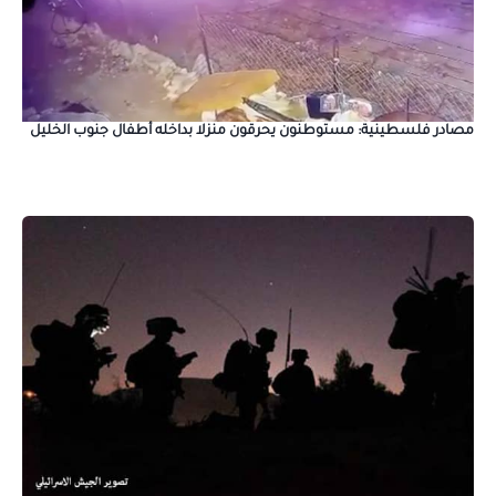
مصادر فلسطينية: مستوطنون يحرقون منزلا بداخله أطفال جنوب الخليل