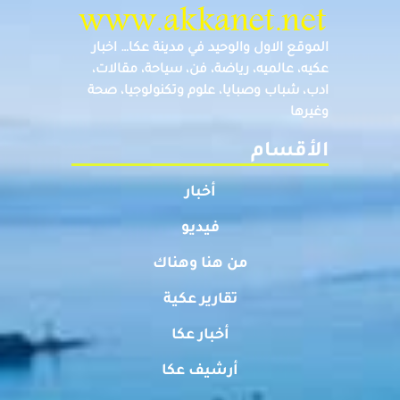
الموقع الاول والوحيد في مدينة عكا… اخبار
عكيه، عالميه، رياضة، فن، سياحة، مقالات،
ادب، شباب وصبايا، علوم وتكنولوجيا، صحة
وغيرها
الأقسام
أخبار
فيديو
من هنا وهناك
تقارير عكية
أخبار عكا
أرشيف عكا