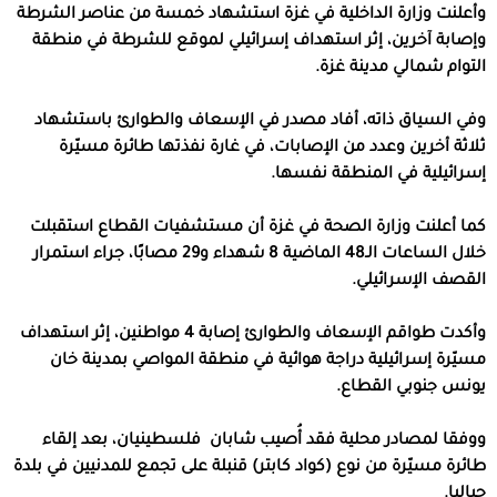
وأعلنت وزارة الداخلية في غزة استشهاد خمسة من عناصر الشرطة
وإصابة آخرين، إثر استهداف إسرائيلي لموقع للشرطة في منطقة
التوام شمالي مدينة غزة.
وفي السياق ذاته، أفاد مصدر في الإسعاف والطوارئ باستشهاد
ثلاثة أخرين وعدد من الإصابات، في غارة نفذتها طائرة مسيّرة
إسرائيلية في المنطقة نفسها.
كما أعلنت وزارة الصحة في غزة أن مستشفيات القطاع استقبلت
خلال الساعات الـ48 الماضية 8 شهداء و29 مصابًا، جراء استمرار
القصف الإسرائيلي.
وأكدت طواقم الإسعاف والطوارئ إصابة 4 مواطنين، إثر استهداف
مسيّرة إسرائيلية دراجة هوائية في منطقة المواصي بمدينة خان
يونس جنوبي القطاع.
ووفقا لمصادر محلية فقد أُصيب شابان فلسطينيان، بعد إلقاء
طائرة مسيّرة من نوع (كواد كابتر) قنبلة على تجمع للمدنيين في بلدة
جباليا.