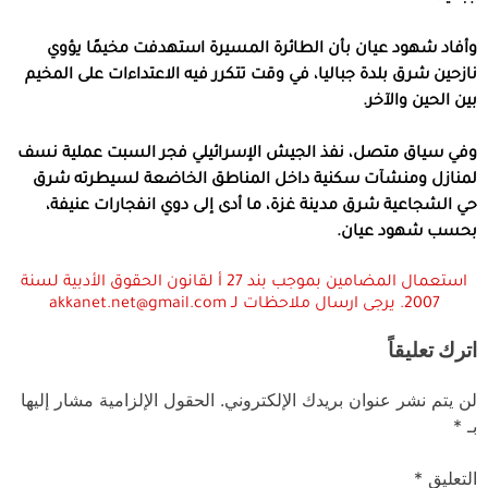
وأفاد شهود عيان بأن الطائرة المسيرة استهدفت مخيمًا يؤوي
نازحين شرق بلدة جباليا، في وقت تتكرر فيه الاعتداءات على المخيم
بين الحين والآخر.
وفي سياق متصل، نفذ الجيش الإسرائيلي فجر السبت عملية نسف
لمنازل ومنشآت سكنية داخل المناطق الخاضعة لسيطرته شرق
حي الشجاعية شرق مدينة غزة، ما أدى إلى دوي انفجارات عنيفة،
بحسب شهود عيان.
استعمال المضامين بموجب بند 27 أ لقانون الحقوق الأدبية لسنة
2007. يرجى ارسال ملاحظات لـ akkanet.net@gmail.com
اترك تعليقاً
لن يتم نشر عنوان بريدك الإلكتروني.
الحقول الإلزامية مشار إليها
بـ
*
التعليق
*