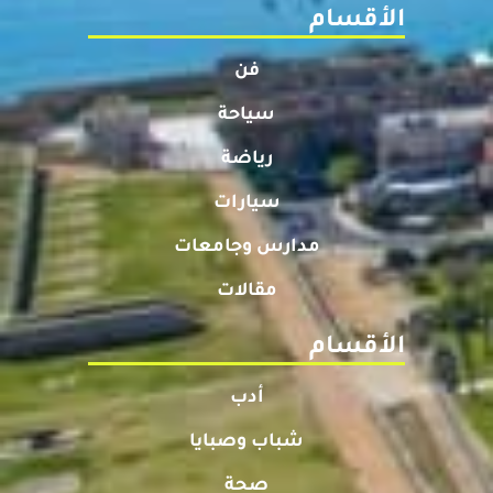
الأقسام
فن
سياحة
رياضة
سيارات
مدارس وجامعات
مقالات
الأقسام
أدب
شباب وصبايا
صحة