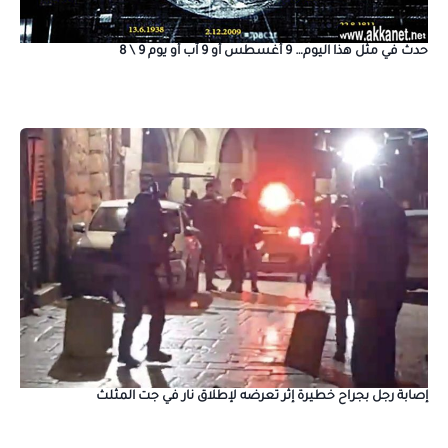
حدث في مثل هذا اليوم… 9 أغسطس أو 9 آب أو يوم 9 \ 8
إصابة رجل بجراح خطيرة إثر تعرضه لإطلاق نار في جت المثلث