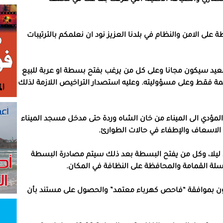
ى الامن والنظام في بلدنا العزيز نود ان نعلمكم بالترتيبات
العيد سيكون مجانا وعلى كل من يرغب بفتح بسطة او عربة للبيع
مة فقط وعلى مسؤوليته. وعليه استصدار التراخيص اللازمة لذلك
المؤدي الى الميناء من خان الشاه وردة حتى مدخل مسجد الميناء
الاسعاف والإطفاء في حالات الطوارئ.
عمل البسطات يكون كل ايام العيد حتى الساعة 24:00 ليلا، وكل من يفتح البسطة بعد ذلك سيتم مصادرة البسطة
 القمامة والمحافظة على النظافة في المكان.
يكون بموافقة “فاحص كهرباء معتمد” والحصول على مستند بأن