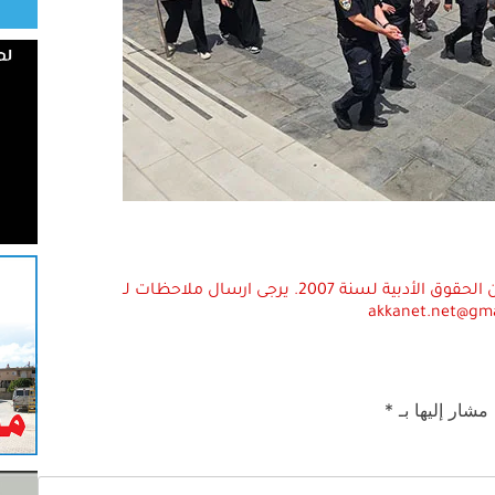
استعمال المضامين بموجب بند 27 أ لقانون الحقوق الأدبية لسنة 2007. يرجى ارسال ملاحظات لـ
akkanet.net@gm
 مشار إليها بـ
*