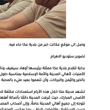
وصل الى موقع عكانت خبر من بلدية عكا جاء فيه:
تصوير ستوديو الاهرام
بداية تتقدم بلدية عكا ممثلة برئيسها أوهاد سيغيف ونا
الأمنيات لأهالي المدينة والأمة الإسلامية بمناسبة حلو
بالخير واليُمن والبركات، وأن تنعموا بعيد مليء بالمحبة 
تشهد مدينة عكا خلال هذه الأيام استعدادات مكثفة لاس
الأضحى المبارك، حيث عُرفت المدينة دائمًا بأصالة أه
نتوجه إلى جميع أهالي المدينة عامةً، وإلى أصحاب الم
حسن الاستقبال والتعامل الراقي، بما يعكس الوجه الح