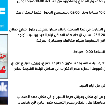
* السيارات: يمنع دخول السيارات الى البلدة القديمة من جهة دوار المدفع والفاخورة من الساعة 10:00 صباحا وحتى
ومن جهة الفاخورة يمنع دخول السيارات من الساعة 10:00 صباحا وحتى 02:00 وسيسمح الدخول فقط لسكان عكا
التجارية في عكا القديمة بإخلاء سياراتهم على طول شارع صلاح
الدين حتى ساحة الميناء ابتداء من مساء يوم الثلاثاء 26.5.2026 بسبب ازدحام هذه الاماكن ايام العيد وبسبب تواجد
اكن الممنوعة سيتم مخالفته ومصادرة المركبة.
1 صباحا.
ة للبلدة القديمة ستكون مجانية للجميع، ويرجى التبليغ عن اي
نا الاعزاء عدم الاقتراب الى مداخل البلدة القديمة لمنع
ي كل ايام العيد.
و في اي مكان يعرقل حركة السير او في مكان معد لأصحاب
والمحافظة على النظام وعدم التسبب بضرر مادي لأي شخص.