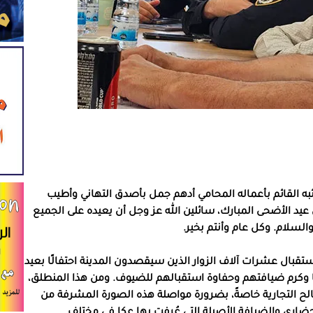
ئبه القائم بأعماله المحامي أدهم جمل بأصدق التهاني وأطيب
ل عيد الأضحى المبارك، سائلين الله عز وجل أن يعيده على الجميع
والسلام. وكل عام وأنتم بخير.
تقبال عشرات آلاف الزوار الذين سيقصدون المدينة احتفالًا بعيد
لها وكرم ضيافتهم وحفاوة استقبالهم للضيوف. ومن هذا المنطلق،
صالح التجارية خاصةً، بضرورة مواصلة هذه الصورة المشرفة من
ضاري والضيافة الأصيلة التي عُرفت بها عكا في مختلف