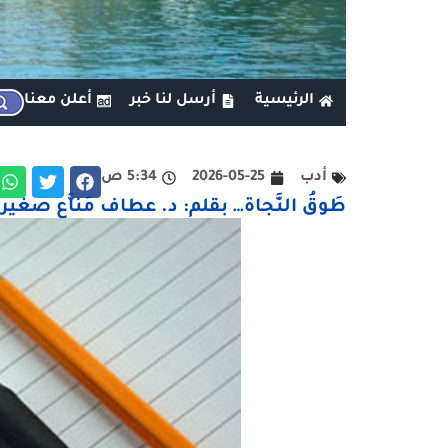
الرئيسية
أرسل لنا خبر
أعلن معنا
أدب
2026-05-25
5:34 ص
طَوقُ النَّجاة… بقلم: د. عطاف مَناَّع صغير