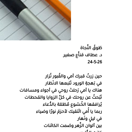
طَوقُ النَّجاة
د. عطاف مَناَّع صغير
24-5-26
حين زرتُ قبرك أمي والقُبور تُزار
في بَهجةِ الورود تَتبعها الانْظار
هناك يا أمي رَحلتْ روحي في أجواء ومسافات
تَبْحثُ عن روحك في كلَّ الزوايا والمَحطات
يُرافقها الخُشوع مُظللة بالدُّعاء
ربما يا أُمي الْتقيك لأحزمَ نورًا وضياء
في ليلٍ ونَهار
بين ألوان الزَّهر وصَمت الكائنات