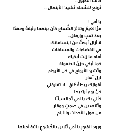
كانت الطُّيور ..
تَرفع للسِّماء نَشيد َ الأبتهال ..
يا أمي !
مرَّ الغيمُ وتناثرَ الشُّعاع كأن بينهما وثيقةً وعهدًا
بعدَ تعبٍ وإرهاق..
لا أزال أبحثُ عن ابتساماتك
في الفضاءات والمسافات
أماه ما زلت أبكيك
كما أبكي حزنَ الطفولة
وتَشرد الأرواح في كل الأرجاء
ليلَ نَهار
أقوالِك ربطةُ عُنقٍ ..لا تفارقني
كلُّ يوم أرتديها
كأني بك يا امي تُجالسينَنَا
وتَتنهدين في صمتٍ ووقار
من هول الأحداث والأيام ..
ورود القبورِ يا أمي تَتزين بالخُشوعِ راثية أحبتها