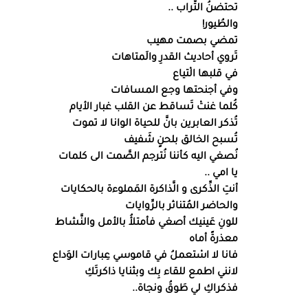
تحتضنُ التُّراب ..
والطُيور!
تمضي بصمت مهيب
تَروي أحاديث القدرِ والَمتاهات
في قلبها الْتياع
وفي أجنحتها وجع المسافات
كُلما غنتْ تَساقط عن القلب غبار الأيام
تُذكر العابرين بانَّ للحياة الوانا لا تموت
تُسبح الخالق بلحنٍ شَفيف
نُصغي اليه كأننا نُترجم الصَّمت الى كلمات
يا امي ..
أنتِ الذِّكرى و الَّذاكرة المَملوءة بالحكايات
والحاضر المُتناثر بالرِّوايات
للونِ عَينيك أصغي فأمتلأُ بالأمل والنَّشاط
معذرةً أماه
فانا لا اسْتعملُ في قاموسي عِبارات الوَداع
لانني اطمع للقاء بِك وبثنايا ذاكرتَكِ
فذكراكِ لي طَوقُ ونجاة..