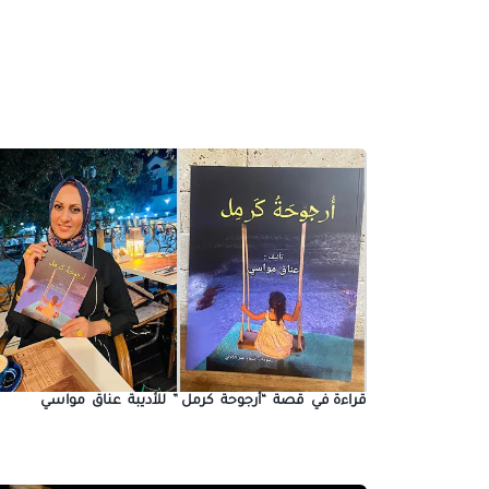
قراءة في قصة “أرجوحة كرمل ” للأديبة عناق مواسي