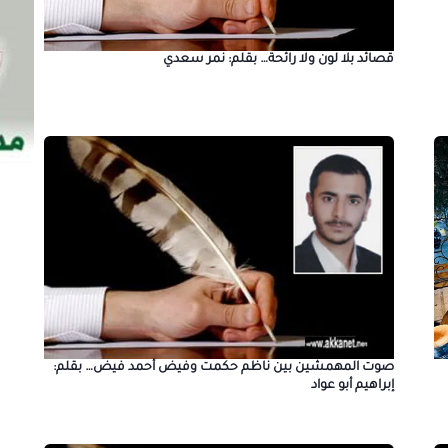
قصائد بلا لون ولا رائحة… بقلم: نمر سعدي
صوت المهمشين بين ناظم حكمت وفيض أحمد فيض… بقلم:
إبراهيم أبو عواد