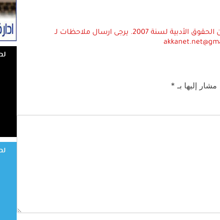
استعمال المضامين بموجب بند 27 أ لقانون الحقوق الأدبية لسنة 2007. يرجى ارسال ملاحظات لـ
akkanet.net@gm
 مشار إليها بـ
*