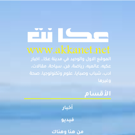
الموقع الاول والوحيد في مدينة عكا… اخبار
عكيه، عالميه، رياضة، فن، سياحة، مقالات،
ادب، شباب وصبايا، علوم وتكنولوجيا، صحة
وغيرها
الأقسام
أخبار
فيديو
من هنا وهناك