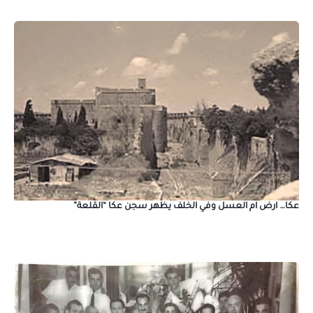
عكا… ارض ام العسل وفي الخلف يظهر سجن عكا “القلعة”