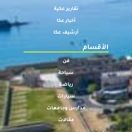
تقارير عكية
أخبار عكا
أرشيف عكا
الأقسام
فن
سياحة
رياضة
سيارات
مدارس وجامعات
مقالات