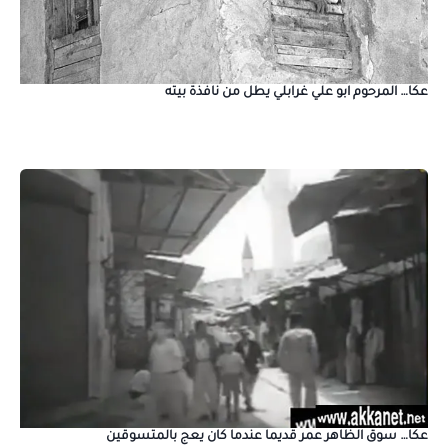
عكا… المرحوم ابو علي غرابلي يطل من نافذة بيته
عكا… سوق الظاهر عمر قديما عندما كان يعج بالمتسوقين