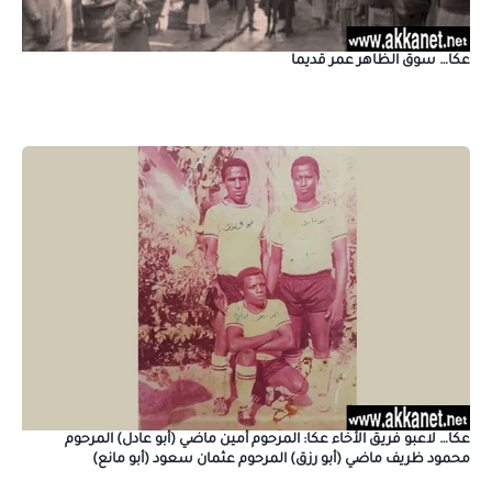
عكا… سوق الظاهر عمر قديما
عكا… لاعبو فريق الأخاء عكا: المرحوم أمين ماضي (أبو عادل) المرحوم
محمود ظريف ماضي (أبو رزق) المرحوم عثمان سعود (أبو مانع)