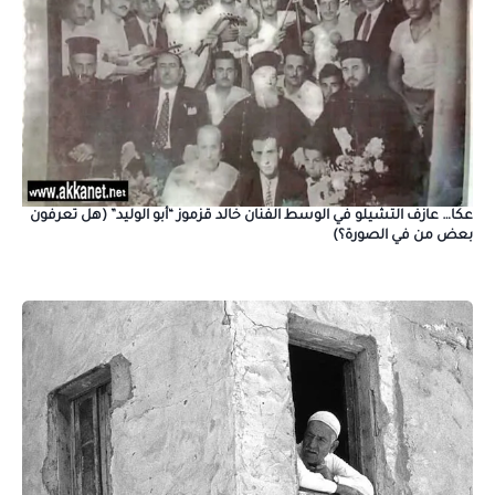
عكا… عازف التشيلو في الوسط الفنان خالد قزموز “أبو الوليد” (هل تعرفون
بعض من في الصورة؟)