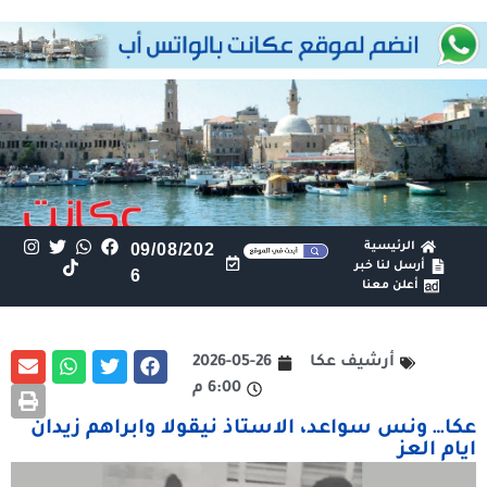
الرئيسية
09/08/202
أرسل لنا خبر
6
أعلن معنا
أرشيف عكا
2026-05-26
6:00 م
عكا… ونس سواعد، الاستاذ نيقولا وابراهم زيدان
ايام العز