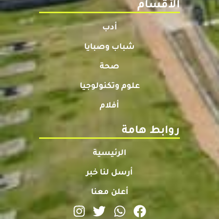
الأقسام
أدب
شباب وصبايا
صحة
علوم وتكنولوجيا
أفلام
روابط هامة
الرئيسية
أرسل لنا خبر
أعلن معنا