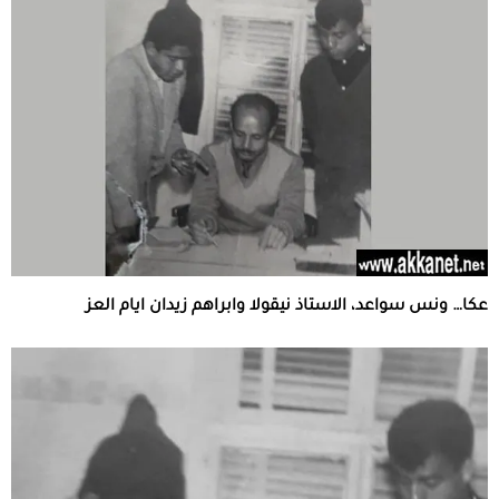
عكا… ونس سواعد، الاستاذ نيقولا وابراهم زيدان ايام العز