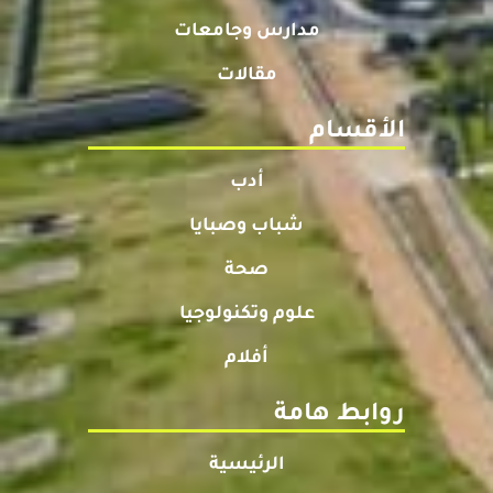
مدارس وجامعات
مقالات
الأقسام
أدب
شباب وصبايا
صحة
علوم وتكنولوجيا
أفلام
روابط هامة
الرئيسية