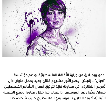
بدعمٍ وبمبادرةٍ من وزارة الثّقافة الفلسطينيّة، ودعم مؤسّسة
“أجيال” – إنچلترا- يبصر النّور مشروع غنائيّ جديد يحمل عنوان «أن
تَخرس الطّائرة»، في محاولة فنيّة لتوثيق أعمال الشّاعر الفلسطينيّ
مروان مخّول عبر الموسيقى والغناء، من خلال تعاون يجمع المغنيّة
اللّبنانيّة أميمة الخليل بالموسيقيّ الفلسطينيّ حبيب شحادة حنا.