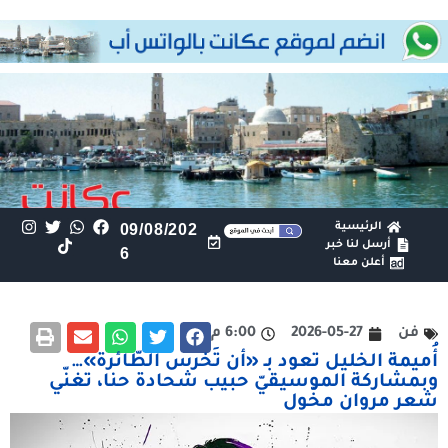
الرئيسية
09/08/202
أرسل لنا خبر
6
أعلن معنا
فن
2026-05-27
6:00 م
أُميمة الخليل تعود بـ «أن تَخرس الطّائرة»…
وبمشاركة الموسيقيّ حبيب شحادة حنا، تغنّي
شعر مروان مخّول