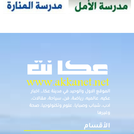
الموقع الاول والوحيد في مدينة عكا… اخبار
عكيه، عالميه، رياضة، فن، سياحة، مقالات،
ادب، شباب وصبايا، علوم وتكنولوجيا، صحة
وغيرها
الأقسام