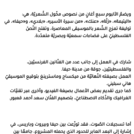
ويضمّ الألبوم سبع أغانٍ من نصوص مخّول الشّعريّة، هي:
«اليتيمة»، «زلّة»، «عنك»، «من سيرة الأسير»، «بلادي»، و«حيفا»، في
توليفة تمزج الشّعر بالموسيقى المعاصرة، وتفتح النّصّ
الفلسطينيّ على فضاءات سمعيّة وبصريّة متعدّدة.
شارك في العمل إلى جانب عدد من الفنّانين الفرنسيّين،
والفلسطينيّين، جوقة من مدينة حيفا.
العمل بصيغته النّهائيّة من ميكساج وماسترينغ بتوقيع الموسيقيّ
هاني سبليني.
كما جرى تقديم بعض الأعمال بصيغة الفيديو، وأخرى عبر تقنيّات
الغرافيك والذّكاء الاصطناعيّ، بتصميم الفنّان سعد أحمد قعبور.
أما تسجيلات الصّوت، فقد توزّعت بين حيفا وبيروت وباريس، في
إشارة إلى البعد العابر للحدود الذي يحمله المشروع، جامعًا بين