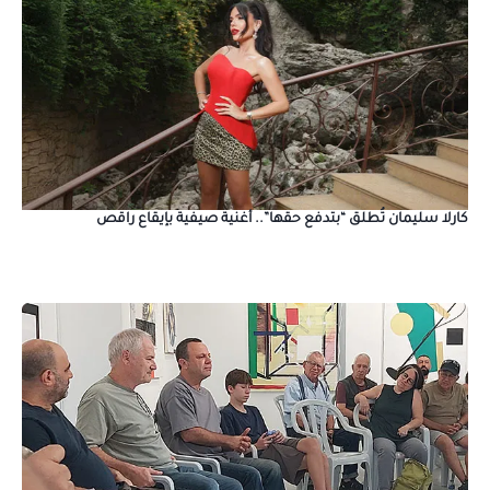
كارلا سليمان تُطلق “بتدفع حقها”.. أغنية صيفية بإيقاع راقص