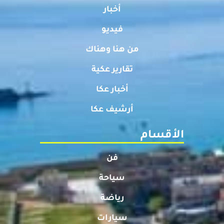
أخبار
فيديو
من هنا وهناك
تقارير عكية
أخبار عكا
أرشيف عكا
الأقسام
فن
سياحة
رياضة
سيارات