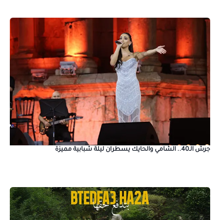
جرش الـ40.. الشامي والحايك يسطران ليلة شبابية مميزة