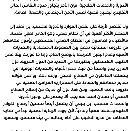
الأدوية والخدمات العلاجية، فإن الأمر يتجاوز حدود النقاش المالي
التقليدي ليصبح قضية تمس الأمن الاجتماعي والصحة العامة.
ولا تقتصر الأزمة على نقص الموارد والأدوية فحسب، بل تمتد إلى
العنصر الأكثر أهمية في أي نظام صحي، وهو الكادر الطبي نفسه.
فالأطباء والعاملون في القطاع الصحي الفلسطيني يؤدون مهامهم
في ظروف استثنائية تجمع بين الضغوط الاقتصادية والتحديات
الأمنية وعدم اليقين المرتبط بالوضع العام. وإذا ما قورنت بيئة عمل
الطبيب الفلسطيني بنظيرتها في العديد من الدول العربية، فإن
الفارق يبدو واضحاً من حيث حجم الأعباء والتحديات اليومية التي
يتحملها العاملون في القطاع الصحي. ورغم ذلك، يواصل هؤلاء
تقديم خدماتهم والحفاظ على استمرارية المرافق الصحية في
ظروف بالغة التعقيد. ومن هنا، فإن أي حديث عن إصلاح القطاع
الصحي أو ضمان استدامته يجب ألا يقتصر على توفير الأدوية
والمعدات فحسب، بل ينبغي أن يشمل أيضاً تحسين أوضاع الكوادر
الطبية ودعمها مهنياً ومادياً، لأن جودة الرعاية الصحية تبدأ في نهاية
المطاف من قدرة الطبيب على أداء رسالته في بيئة مستقرة ومحفزة