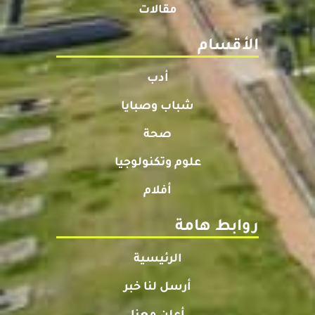
مقالات
الأقسام
أدب
شباب وصبايا
صحة
علوم وتكنولوجيا
أفلام
روابط هامة
الرئيسية
أرسل لنا خبر