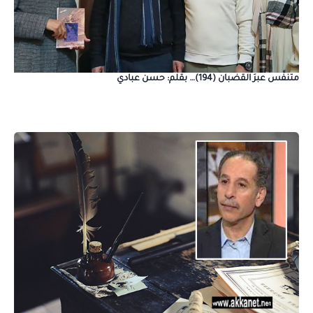
متنفَّس عبرَ القضبان (194)… بقلم: حسن عبادي