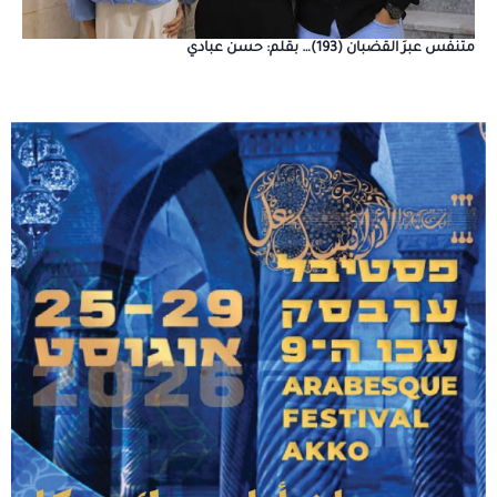
متنفَّس عبرَ القضبان (193)… بقلم: حسن عبادي