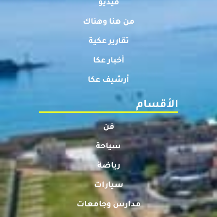
فيديو
من هنا وهناك
تقارير عكية
أخبار عكا
أرشيف عكا
الأقسام
فن
سياحة
رياضة
سيارات
مدارس وجامعات