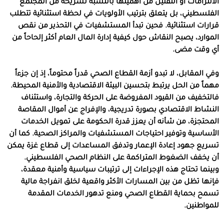
الالتزامات أو التقليل من أهميتها بالنسبة لشريحة من المجتمع
الفلسطيني، بل يتعلق بترتيب الأولويات في لحظة استثنائية تتطلب
قرارات استثنائية. فحين تبدأ المستشفيات في التحذير من نقص
الموارد، يصبح النقاش حول كيفية إدارة المال العام أكثر إلحاحاً من
أي وقت مضى.
وفي المقابل، لا تبدو أزمة القطاع الصحي قدراً محتوماً، إذ إن جزءاً
مهماً من الحل يرتبط بتحسين البيئة الاقتصادية والأمنية المحيطة.
فالتخفيف من القيود المفروضة على الحركة والتجارة، واستئناف
النشاط الاقتصادي بصورة تدريجية، والإفراج عن أموال المقاصة
المحتجزة، من شأنه أن يعزز قدرة الحكومة على تمويل الخدمات
الأساسية وتوفير احتياجات المستشفيات والمراكز الصحية. كما أن
تسريع جهود إعادة الإعمار وتدفق المساعدات إلى قطاع غزة يمكن
أن يخفف الضغوط المتراكمة على النظام الصحي الفلسطيني.
وبينما تحتاج هذه الإجراءات إلى ترتيبات سياسية وأمنية معقدة،
فإنها تظل من بين المسارات الأكثر واقعية لخلق انفراجة مالية
تسمح بحماية القطاع الصحي ومنع تدهور الخدمات المقدمة
للمواطنين.