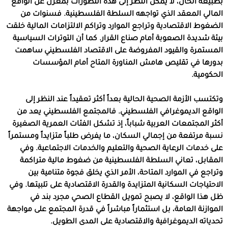
بطبيعة الحال، لا يمكن النظر إلى هذه التطورات بمعزل عن الواقع
المالي المعقد الذي تواجهه السلطة الفلسطينية. فسنوات من
الضغوط الاقتصادية وتراجع الموارد وتراكم الالتزامات المالية خلقت
بيئة شديدة الصعوبة أمام صناع القرار. كما أن التوترات السياسية
المستمرة والقيود المفروضة على الاقتصاد الفلسطيني ساهمت
بدورها في تقليص هامش المناورة المتاح أمام المؤسسات
الحكومية.
وتكتسب الأزمة الصحية الحالية بعداً أكثر تعقيداً عند النظر إلى
الواقع الديموغرافي الفلسطيني. فالمجتمع الفلسطيني يعد من
أكثر المجتمعات العربية شباباً، إذ تشكل الفئات العمرية الصغيرة
نسبة مرتفعة من إجمالي السكان، ما يفرض طلباً متزايداً ومستمراً
على خدمات الرعاية الصحية والتعليم والخدمات الاجتماعية. وفي
المقابل، تعاني السلطة الفلسطينية من ضغوط مالية متراكمة
وتراجع في الموارد المتاحة، الأمر الذي يخلق فجوة متنامية بين
الاحتياجات السكانية المتزايدة والقدرة الاقتصادية على تلبيتها. وفي
ظل هذا الواقع، لا يصبح تمويل القطاع الصحي مجرد بند في
الموازنة العامة، بل استثماراً مباشراً في قدرة المجتمع على مواجهة
تحدياته الديموغرافية والاقتصادية على المدى الطويل.