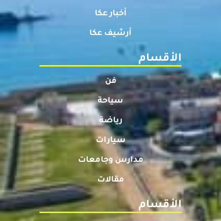
أخبار عكا
أرشيف عكا
الأقسام
فن
سياحة
رياضة
سيارات
مدارس وجامعات
مقالات
الأقسام