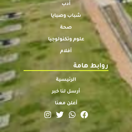
أدب
شباب وصبايا
صحة
علوم وتكنولوجيا
أفلام
روابط هامة
الرئيسية
أرسل لنا خبر
أعلن معنا