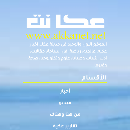
الموقع الاول والوحيد في مدينة عكا… اخبار
عكيه، عالميه، رياضة، فن، سياحة، مقالات،
ادب، شباب وصبايا، علوم وتكنولوجيا، صحة
وغيرها
الأقسام
أخبار
فيديو
من هنا وهناك
تقارير عكية