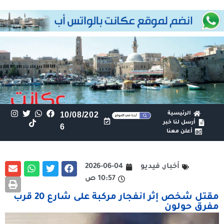
الرئيسية
10/08/202
أرسل لنا خبر
6
أعلن معنا
أخبار
,
فيديو
2026-06-04
10:57 ص
مقتل شخص إثر انفجار مركبة على شارع 20 قرب
مفرق حولون