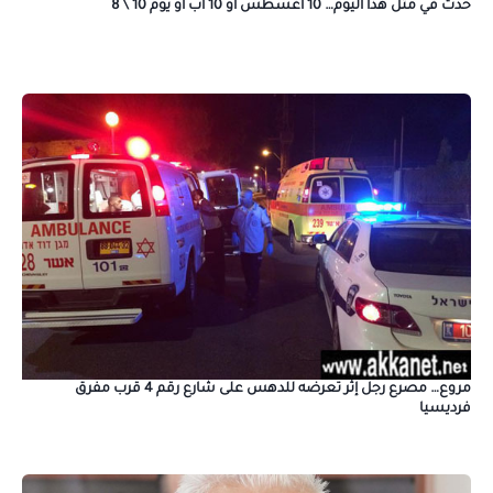
حدث في مثل هذا اليوم… 10 أغسطس أو 10 آب أو يوم 10 \ 8
مروع… مصرع رجل إثر تعرضه للدهس على شارع رقم 4 قرب مفرق
فرديسيا