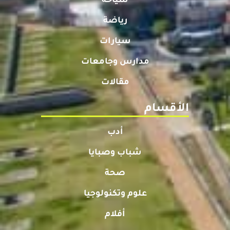
سياحة
رياضة
سيارات
مدارس وجامعات
مقالات
الأقسام
أدب
شباب وصبايا
صحة
علوم وتكنولوجيا
أفلام