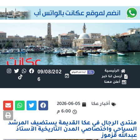
الرئيسية
09/08/202
أرسل لنا خبر
6
أعلن معنا
أخبار عكا
2026-06-05
6:00 م
منتدى الرجال في عكا القديمة يستضيف المرشد
السياحي واختصاصي المدن التاريخية الأستاذ
عبدالله قزموز