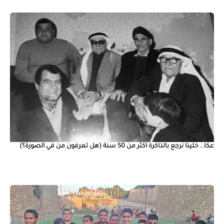
عكا.. خلينا نرجع بالذاكرة اكثر من 50 سنة (هل تعرفون من في الصورة؟)