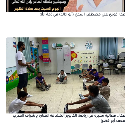
عكا: فوزي علي مصطفى اسدي (أبو خالد) في ذمة الله
عكا… فعالية مميزة في رياضة الكابويرا لكشافة المنارة بإشراف المدرب
محمد أبو خضرا