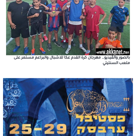
بالصور والڤيديو… مهرجان كرة القدم عكا للاشبال والبراعم مستمر على
ملعب السنتيتي