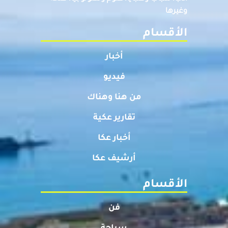
وغيرها
الأقسام
أخبار
فيديو
من هنا وهناك
تقارير عكية
أخبار عكا
أرشيف عكا
الأقسام
فن