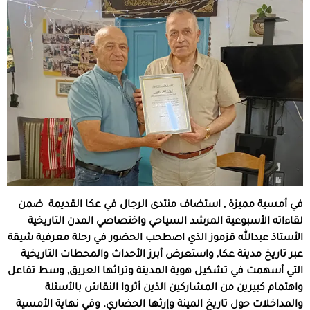
في أمسية مميزة
,
استضاف منتدى الرجال في عكا القديمة
ضمن
لقاءاته الأسبوعية المرشد السياحي واختصاصي المدن التاريخية
الأستاذ عبدالله قزموز الذي اصطحب الحضور في رحلة معرفية شيقة
عبر تاريخ مدينة عكا
,
واستعرض أبرز الأحداث والمحطات التاريخية
التي أسهمت في تشكيل هوية المدينة وتراثها العريق
,
وسط تفاعل
واهتمام كبيرين من المشاركين الذين أثروا النقاش بالأسئلة
والمداخلات حول تاريخ المينة وإرثها الحضاري
.
وفي نهاية الأمسية