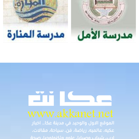
الموقع الاول والوحيد في مدينة عكا… اخبار
عكيه، عالميه، رياضة، فن، سياحة، مقالات،
ادب، شباب وصبايا، علوم وتكنولوجيا، صحة