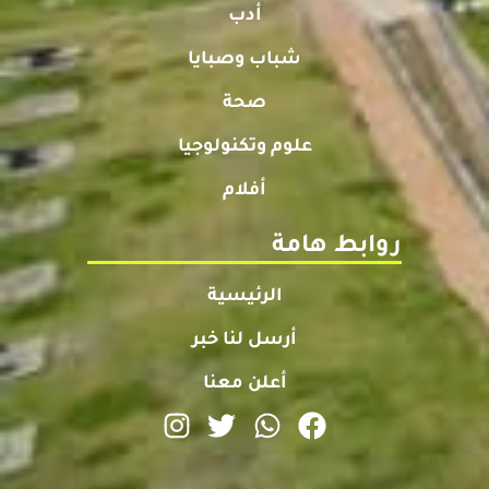
أدب
شباب وصبايا
صحة
علوم وتكنولوجيا
أفلام
روابط هامة
الرئيسية
أرسل لنا خبر
أعلن معنا