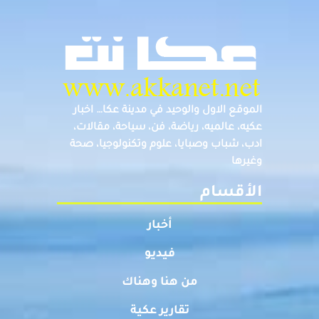
الموقع الاول والوحيد في مدينة عكا… اخبار
عكيه، عالميه، رياضة، فن، سياحة، مقالات،
ادب، شباب وصبايا، علوم وتكنولوجيا، صحة
وغيرها
الأقسام
أخبار
فيديو
من هنا وهناك
تقارير عكية