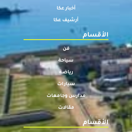
أخبار عكا
أرشيف عكا
الأقسام
فن
سياحة
رياضة
سيارات
مدارس وجامعات
مقالات
الأقسام