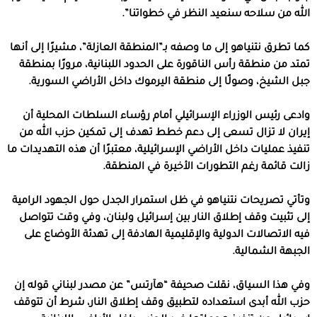
الله من سلاحه سنعيد النظر في خطواتنا”.
كما تطرق نتنياهو إلى ما وصفه بـ”المنطقة العازلة”، مشيرًا إلى أنها
تمتد من منطقة رأس الناقورة على الحدود اللبنانية، مرورًا بمنطقة
جبل الشيخ، وصولًا إلى منطقة اليرموك داخل الأراضي السورية.
وادعى رئيس الوزراء الإسرائيلي أمام رؤساء السلطات المحلية أن
إيران لا تزال تسعى إلى دعم خطط تهدف إلى تمكين حزب الله من
تنفيذ عمليات داخل الأراضي الإسرائيلية، معتبرًا أن هذه التهديدات ما
زالت قائمة رغم التطورات الأخيرة في المنطقة.
وتأتي تصريحات نتنياهو في ظل استمرار الجدل حول الجهود الرامية
إلى تثبيت وقف إطلاق النار بين إسرائيل ولبنان، وفي وقت تتواصل
فيه الاتصالات الدولية والإقليمية الهادفة إلى تهدئة الأوضاع على
الجبهة الشمالية.
وفي هذا السياق، نقلت صحيفة “هآرتس” عن مصدر لبناني قوله إن
حزب الله أبدى استعداده لتطبيق وقف إطلاق النار، شرط أن تتوقف