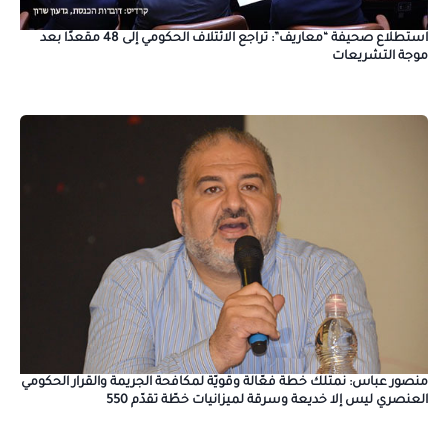
استطلاع صحيفة “معاريف”: تراجع الائتلاف الحكومي إلى 48 مقعدًا بعد
موجة التشريعات
منصور عباس: نمتلك خطة فعّالة وقويّة لمكافحة الجريمة والقرار الحكومي
العنصري ليس إلا خديعة وسرقة لميزانيات خطّة تقدّم 550