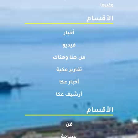
وغيرها
الأقسام
أخبار
فيديو
من هنا وهناك
تقارير عكية
أخبار عكا
أرشيف عكا
الأقسام
فن
سياحة