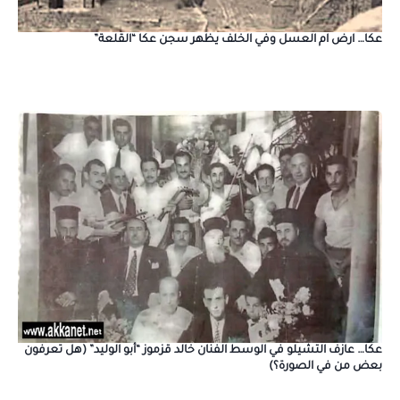
عكا… ارض ام العسل وفي الخلف يظهر سجن عكا “القلعة”
عكا… عازف التشيلو في الوسط الفنان خالد قزموز “أبو الوليد” (هل تعرفون
بعض من في الصورة؟)