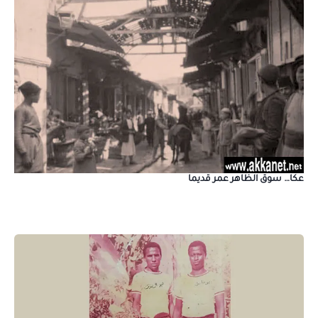
عكا… سوق الظاهر عمر قديما