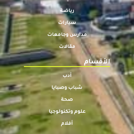
رياضة
سيارات
مدارس وجامعات
مقالات
الأقسام
أدب
شباب وصبايا
صحة
علوم وتكنولوجيا
أفلام