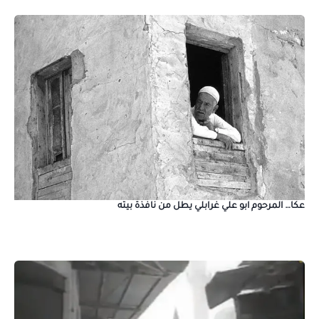
عكا… المرحوم ابو علي غرابلي يطل من نافذة بيته