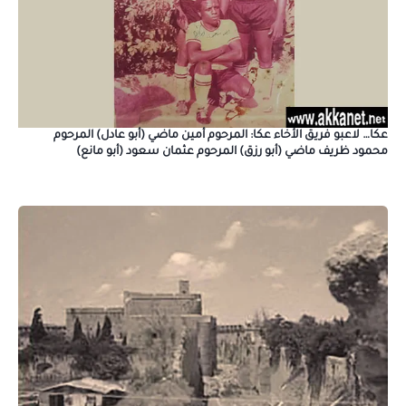
عكا… لاعبو فريق الأخاء عكا: المرحوم أمين ماضي (أبو عادل) المرحوم
محمود ظريف ماضي (أبو رزق) المرحوم عثمان سعود (أبو مانع)