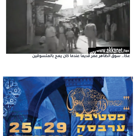
عكا… سوق الظاهر عمر قديما عندما كان يعج بالمتسوقين