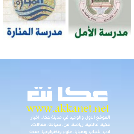
الموقع الاول والوحيد في مدينة عكا… اخبار
عكيه، عالميه، رياضة، فن، سياحة، مقالات،
ادب، شباب وصبايا، علوم وتكنولوجيا، صحة