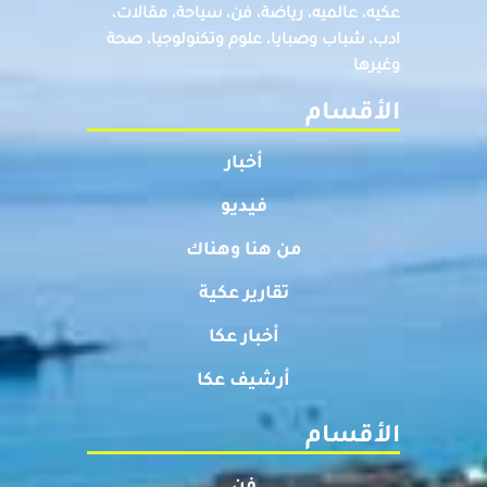
عكيه، عالميه، رياضة، فن، سياحة، مقالات،
ادب، شباب وصبايا، علوم وتكنولوجيا، صحة
وغيرها
الأقسام
أخبار
فيديو
من هنا وهناك
تقارير عكية
أخبار عكا
أرشيف عكا
الأقسام
فن