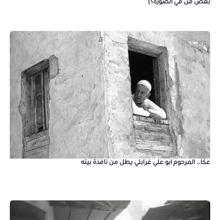
بعض من في الصورة؟)
عكا… المرحوم ابو علي غرابلي يطل من نافذة بيته