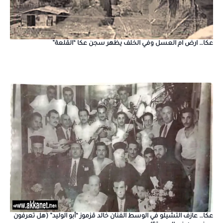
عكا… ارض ام العسل وفي الخلف يظهر سجن عكا “القلعة”
عكا… عازف التشيلو في الوسط الفنان خالد قزموز “أبو الوليد” (هل تعرفون