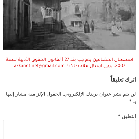
استعمال المضامين بموجب بند 27 أ لقانون الحقوق الأدبية لسنة
2007. يرجى ارسال ملاحظات لـ akkanet.net@gmail.com
اترك تعليقاً
لن يتم نشر عنوان بريدك الإلكتروني.
الحقول الإلزامية مشار إليها
بـ
*
التعليق
*