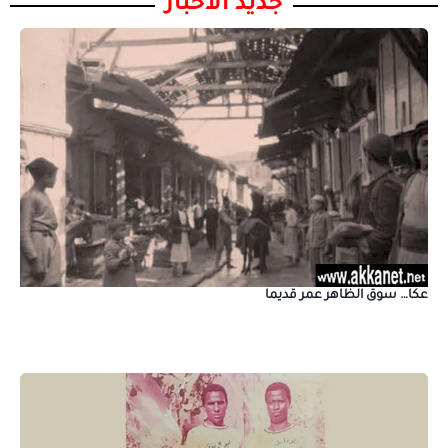
جديد الأخبار
عكا… سوق الظاهر عمر قديما