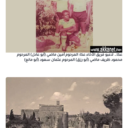
عكا… لاعبو فريق الأخاء عكا: المرحوم أمين ماضي (أبو عادل) المرحوم
محمود ظريف ماضي (أبو رزق) المرحوم عثمان سعود (أبو مانع)