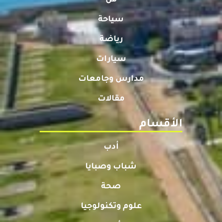
سياحة
رياضة
سيارات
مدارس وجامعات
مقالات
الأقسام
أدب
شباب وصبايا
صحة
علوم وتكنولوجيا