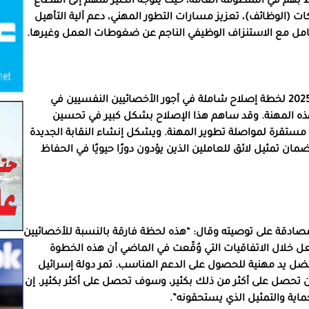
هم في المنظومة العامة، حيث يتوجه الكثير منهم إلى القطاع
ت (الوظائف)، تعزيز مسارات التطور المهني، دعم آلية التأهيل
ل مع الاستنزاف الوظيفي الناجم عن ضغوطات العمل وغيرها.
يشار هنا الى ان الهستدروت كانت قد بادرت خلال عام 2025 لخطة إصلاح شاملة في أجور الأخصائيين النفسيين في
ذه المهنة. وقد ساهم هذا الإصلاح بشكل كبير في تحسين
مستقرة لمواصلة تطوير المهنة. ويشكل إنشاء النقابة الجديدة
ن تمثيل لائق للعاملين الذين يؤدون دورًا حيويًا في الحفاظ
مصادقة على توصيته وقال: “هذه لحظة فارقة بالنسبة للأخصائيين
عل خلال الاتفاقيات التي وُقّعت في الماضي أن هذه الخطوة
ضل يد مهنية للحصول على الدعم المناسب. تمر دولة إسرائيل
 تحصل على أكثر من ذلك بكثير، وسوف تحصل على أكثر بكثير. إن
ماية والتمثيل الذي يستحقونه”.