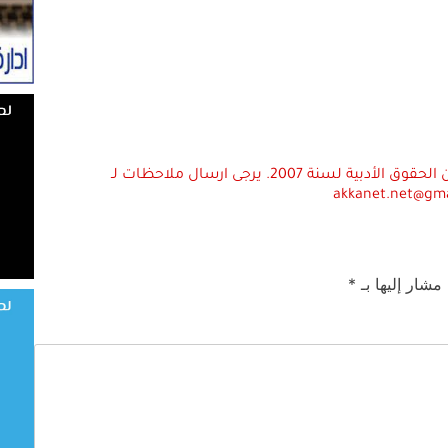
استعمال المضامين بموجب بند 27 أ لقانون الحقوق الأدبية لسنة 2007. يرجى ارسال ملاحظات لـ
akkanet.net@gm
 مشار إليها بـ
*