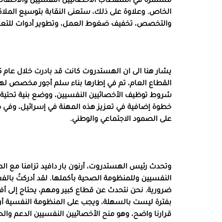
مستمرة في استقطاب الأخصائيين النفسيين والاحتفاظ ب
الخاص. وعلاوة على ذلك، ستعنى النقابة بتوسيع الملاكا
والتخصص، تخفيف ضغوط العمل، وتطوير أدوات للتعام
القطاع العام، تم في إطارها بناء سلم أجور مخصص له
شروط توظيف الأخصائيين النفسيين، ووضع بنية تحتية 
خطوة إضافية في تعزيز هذه المهنة في إسرائيل، وفي ضما
على الصمود الاجتماعي والوطني.
وتحدث رئيس الهستدروت، أرنون بار دافيد تزامنا مع ال
النفسيين وللمنظومة الصحية بأكملها. لقد أدركتُ بالف
ضرورية. نحن نتحدث عن قطاع كبير ومهم، يحتاج إلى أف
بفترة ليست بالسهلة، ويجب على المنظومة النفسية أن
قرارنا واضح، وهو منح الأخصائيين النفسيين الدعم والح