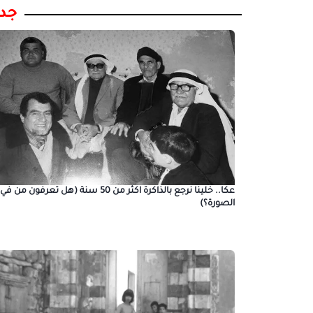
جدي
عكا.. خلينا نرجع بالذاكرة اكثر من 50 سنة (هل تعرفون من في
الصورة؟)