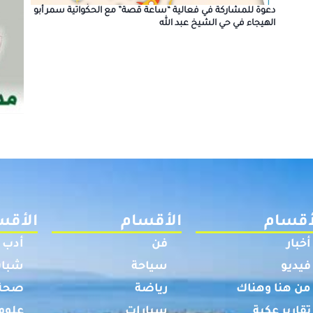
دعوة للمشاركة في فعالية “ساعة قصة” مع الحكواتية سمر أبو
الهيجاء في حي الشيخ عبد الله
أقسام
الأقسام
الأقس
أخبار
فن
أدب
فيديو
سياحة
شباب
من هنا وهناك
رياضة
صحة
تقارير عكية
سيارات
علوم 