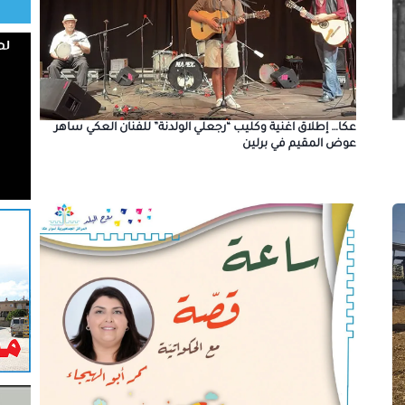
عكا… إطلاق اغنية وكليب “رجعلي الولدنة” للفنان العكي ساهر
عوض المقيم في برلين