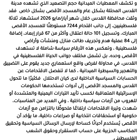
و تكشف المعطيات الميدانية حجم التصعيد الذي تشهده مدينة
القدس المحتلة بشكل عام والمسجد الأقصى بشكل خاص
فقد
وثقت محافظة القدس خلال شهر أيار
/
مايو
2026
استشهاد ثلاثة
فلسطينيين، إلى جانب اقتحام
7244
مستوطنًا للمسجد الأقصى
المبارك، وتسجيل
101
حالة اعتقال وأكثر من
67
قرار إبعاد، إضافة
إلى
84
عملية هدم وتجريف طالت منازل ومنشآت وأراضي
فلسطينية ، وتعكس هذه الأرقام سياسة شاملة لا تستهدف
الأقصى وحده، بل تشمل مختلف جوانب الحياة الفلسطينية في
القدس، في محاولة لفرض واقع استعماري جديد يقوم على التضييق
والتهجير والسيطرة الميدانية ، كما لا تنفصل الاقتحامات عن
الحسابات السياسية الداخلية لدى كيان الاحتلال
فكثيرًا ما تتحول
القدس والمسجد الأقصى إلى أدوات تستخدمها الحكومات
الإسرائيلية المتعاقبة لكسب تأييد التيارات اليمينية والمتشددة أو
للهروب من أزمات سياسية داخلية ، وفي العديد من المناسبات،
شهدت وتيرة الاقتحامات ارتفاعًا ملحوظًا بالتزامن مع أزمات
حكومية أو استحقاقات انتخابية أو صراعات داخلية، ما يؤكد أن
الأقصى يُستخدم أحيانًا كساحة لإرسال الرسائل السياسية وتحقيق
المكاسب الحزبية على حساب الاستقرار وحقوق الشعب
الفلسطيني
.