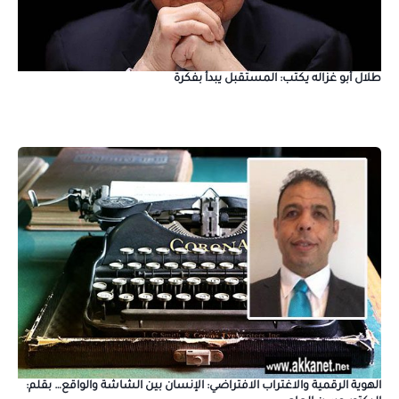
طلال أبو غزاله يكتب: المستقبل يبدأ بفكرة
الهوية الرقمية والاغتراب الافتراضي: الإنسان بين الشاشة والواقع… بقلم: