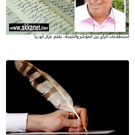
استطلاعات الرأي بين المؤشر والنتيجة… بقلم: غزال أبو ريا