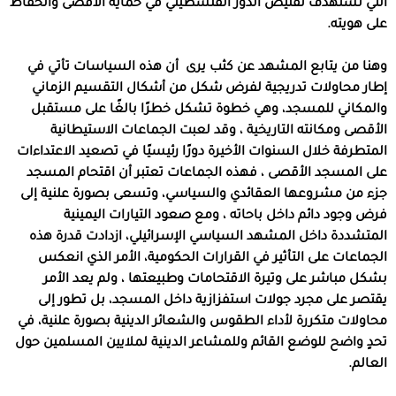
التي تستهدف تقليص الدور الفلسطيني في حماية الأقصى والحفاظ
على هويته
.
وهنا من يتابع المشهد عن كثب يرى
أن هذه السياسات تأتي في
إطار محاولات تدريجية لفرض شكل من أشكال التقسيم الزماني
والمكاني للمسجد، وهي خطوة تشكل خطرًا بالغًا على مستقبل
الأقصى ومكانته التاريخية ، وقد لعبت الجماعات الاستيطانية
المتطرفة خلال السنوات الأخيرة دورًا رئيسيًا في تصعيد الاعتداءات
على المسجد الأقصى ، فهذه الجماعات تعتبر أن اقتحام المسجد
جزء من مشروعها العقائدي والسياسي، وتسعى بصورة علنية إلى
فرض وجود دائم داخل باحاته ، ومع صعود التيارات اليمينية
المتشددة داخل المشهد السياسي الإسرائيلي، ازدادت قدرة هذه
الجماعات على التأثير في القرارات الحكومية، الأمر الذي انعكس
بشكل مباشر على وتيرة الاقتحامات وطبيعتها ، ولم يعد الأمر
يقتصر على مجرد جولات استفزازية داخل المسجد، بل تطور إلى
محاولات متكررة لأداء الطقوس والشعائر الدينية بصورة علنية، في
تحدٍ واضح للوضع القائم وللمشاعر الدينية لملايين المسلمين حول
العالم
.