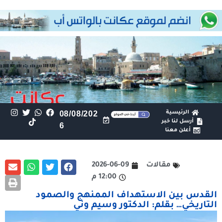
الرئيسية
08/08/202
أرسل لنا خبر
6
أعلن معنا
مقالات
2026-06-09
12:00 م
القدس بين الاستهداف الممنهج والصمود
التاريخي… بقلم: الدكتور وسيم وني