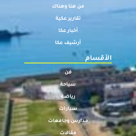
من هنا وهناك
تقارير عكية
أخبار عكا
أرشيف عكا
الأقسام
فن
سياحة
رياضة
سيارات
مدارس وجامعات
مقالات