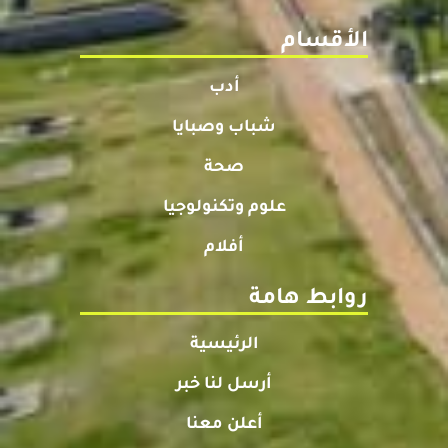
الأقسام
أدب
شباب وصبايا
صحة
علوم وتكنولوجيا
أفلام
روابط هامة
الرئيسية
أرسل لنا خبر
أعلن معنا