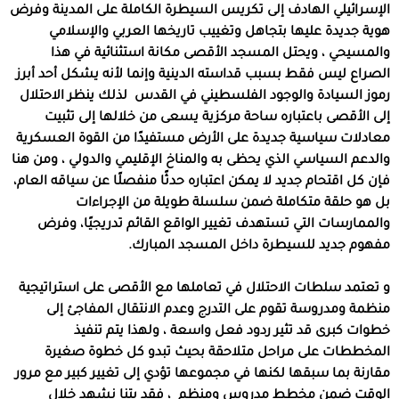
الإسرائيلي الهادف إلى تكريس السيطرة الكاملة على المدينة وفرض
هوية جديدة عليها بتجاهل وتغييب تاريخها العربي والإسلامي
والمسيحي ، ويحتل المسجد الأقصى مكانة استثنائية في هذا
الصراع ليس فقط بسبب قداسته الدينية وإنما لأنه يشكل أحد أبرز
رموز السيادة والوجود الفلسطيني في القدس
لذلك ينظر الاحتلال
إلى الأقصى باعتباره ساحة مركزية يسعى من خلالها إلى تثبيت
معادلات سياسية جديدة على الأرض مستفيدًا من القوة العسكرية
والدعم السياسي الذي يحظى به والمناخ الإقليمي والدولي ، ومن هنا
فإن كل اقتحام جديد لا يمكن اعتباره حدثًا منفصلًا عن سياقه العام،
بل هو حلقة متكاملة ضمن سلسلة طويلة من الإجراءات
والممارسات التي تستهدف تغيير الواقع القائم تدريجيًا، وفرض
مفهوم جديد للسيطرة داخل المسجد المبارك
.
و تعتمد سلطات الاحتلال في تعاملها مع الأقصى على استراتيجية
منظمة ومدروسة تقوم على التدرج وعدم الانتقال المفاجئ إلى
خطوات كبرى قد تثير ردود فعل واسعة ، ولهذا يتم تنفيذ
المخططات على مراحل متلاحقة بحيث تبدو كل خطوة صغيرة
مقارنة بما سبقها لكنها في مجموعها تؤدي إلى تغيير كبير مع مرور
الوقت ضمن مخطط مدروس ومنظم
، فقد بتنا نشهد خلال