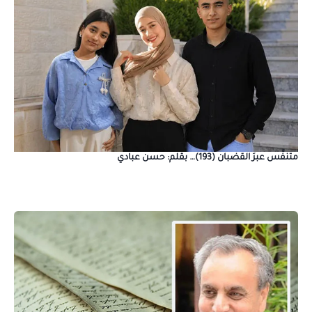
متنفَّس عبرَ القضبان (193)… بقلم: حسن عبادي