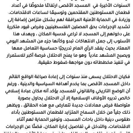
السنوات الأخيرة في
المسجد الأقصى ارتفاعًا ملحوظًا في أعداد
قطعان المستوطنين المقتحمين وتوسيعًا لساعات الاقتحامات،
وزيادة في الحماية الأمنية المرافقة لهم بشكل متزامن إضافة إلى
تشديد الإجراءات بحق المصلين الفلسطينيين وفرض قيود متكررة
على دخولهم إلى المسجد لا تراعي قدسية المكان ، ويهدف هذا
الأسلوب إلى جعل الانتهاكات تبدو وكأنها جزء من المشهد اليومي
المعتاد بحيث يفقد الرأي العام تدريجيًا حساسية التعامل معها
ويصبح المشهد عادياً
وهو ما يمنح الاحتلال فرصة أكبر للاستمرار
في تنفيذ مخططاته دون مواجهة ضغوط حقيقية
.
فكيان الاحتلال يسعى منذ سنوات إلى إعادة صياغة الواقع القائم
داخل المسجد الأقصى بما يخدم أهدافه السياسية والدينية ، ورغم
أن الوضع التاريخي والقانوني للمسجد يؤكد أنه مكان عبادة إسلامي
خالص تديره الأوقاف الإسلامية إلا أن الاحتلال يحاول بصورة
متواصلة فرض معادلات جديدة تتعارض مع هذه الحقائق ، ويظهر
ذلك جلياً من خلال السماح المتزايد لقطعان المستوطنين بأداء
طقوس دينية داخل باحات المسجد، وتوفير الحماية لهم أثناء
الاقتحامات، والتدخل في تفاصيل إدارة المكان، فضلًا عن الإجراءات