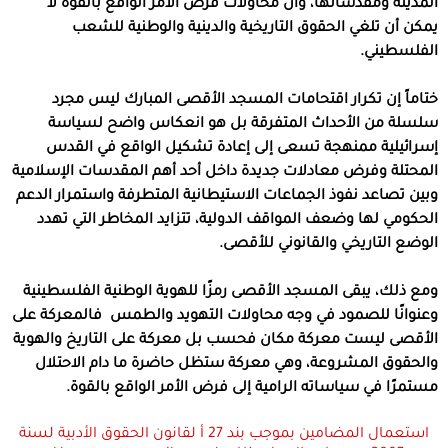
المدينة ومقدساتها، وأن محاولات فرض الأمر الواقع بالقوة لا
يمكن أن تلغي الحقوق التاريخية والدينية والوطنية للشعب
الفلسطيني
.
ختاماً إن تكرار اقتحامات المسجد الأقصى المبارك ليس مجرد
سلسلة من الأحداث المتفرقة بل هو انعكاس واضح لسياسة
إسرائيلية ممنهجة تسعى إلى إعادة تشكيل الواقع في القدس
المحتلة وفرض معادلات جديدة داخل أحد أهم المقدسات الإسلامية
وبين تصاعد نفوذ الجماعات الاستيطانية المتطرفة واستمرار الدعم
الحكومي لها وضعف المواقف الدولية، تتزايد المخاطر التي تهدد
الوضع التاريخي والقانوني للأقصى
.
ومع ذلك، يبقى المسجد الأقصى رمزًا للهوية الوطنية الفلسطينية
وعنوانًا للصمود في وجه محاولات التهويد والطمس
فالمعركة على
الأقصى ليست معركة مكان فحسب بل معركة على التاريخ والهوية
والحقوق المشروعة، وهي معركة ستظل حاضرة ما دام الاحتلال
مستمرًا في سياساته الرامية إلى فرض الأمر الواقع بالقوة
.
استعمال المضامين بموجب بند 27 أ لقانون الحقوق الأدبية لسنة