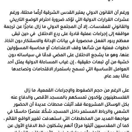
ورغم أن القانون الدولي يعتبر القدس الشرقية أرضًا محتلة، ورغم
عشرات القرارات الدولية التي تؤكد ضرورة احترام الوضع التاريخي
والقانوني للمقدسات، إلا أن المجتمع الدولي ما زال عاجزًا عن ترجمة
مواقفه إلى إجراءات عملية قادرة على ردع الاحتلال
في حين تبقى
معظم ردود الفعل محصورة في بيانات الإدانة والاستنكار دون اتخاذ
خطوات فعلية من شأنها وقف الاعتداءات أو محاسبة المسؤولين
عنها، وهو ما يشجع الاحتلال على المضي قدمًا في سياساته دون
خشية من أي تبعات حقيقية ، إن غياب المساءلة الدولية يمثل أحد
العوامل الأساسية التي تسمح باستمرار الاقتحامات وتصاعدها
عامًا بعد عام
.
على الرغم من حجم الضغوط والإجراءات القمعية، ما زال
الفلسطينيون يؤكدون تمسكهم بالمسجد الأقصى والدفاع عنه
بكل الوسائل المشروعة فقد أثبتت محطات عديدة أن الحضور
الشعبي والرباط المستمر داخل المسجد شكّلا عنصرًا حاسمًا في
مواجهة العديد من المخططات التي استهدفت تغيير الواقع القائم ،
كما أن المقدسيين أثبتوا مرارًا أنهم يشكلون خط الدفاع الأول عن