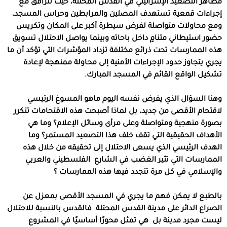
مظاهر التصعيد الإسرائيلي في القدس المحتلة، حيث تترافق مع
إجراءات قمعية تستهدف المصلين والمرابطين وحراس المسجد،
ومع محاولات متواصلة لفرض سيطرة أكبر على المكان وتكريس
حضور استيطاني متنامٍ داخل باحاته وبينما يواصل الاحتلال تسويق
هذه الممارسات تحت ذرائع مختلفة تزداد المؤشرات التي تؤكد أن ما
يجري يتجاوز حدود الإجراءات الأمنية إلى محاولة ممنهجة لإعادة
تشكيل الواقع القائم في المسجد المبارك
.
وهنا السؤال الذي يفرض نفسه اليوم ماهو المسوغ الرئيسي
لاقتحام الأقصى من جديد، بل لماذا أصبحت هذه الاقتحامات تتكرر
بصورة منهجية ومتواصلة وعلى مرأى وسائل الإعلام؟ وما هي
الأهداف الحقيقية التي تقف خلف هذا التصعيد المستمر؟ وما
الهدف الرئيسي الذي يسعى الاحتلال إلى تحقيقه من خلال هذه
الممارسات التي تثير الغضب في الشارع
الفلسطيني والعربي
والإسلامي في كل مرة تتجدد فيها هذه الممارسات ؟
بالطبع لا يمكن فهم ما يجري في المسجد الأقصى بمعزل عن
الصراع الدائر على مدينة القدس المحتلة
فالقدس بالنسبة للاحتلال
ليست مجرد مدينة بل
هي تمثل محورًا أساسيًا في المشروع