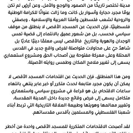
مدينة تختصر تاريخًا من الصمود والوجع والأمل، وعن أرضٍ لم تكن
يومًا مجرد حجارة وأسوار بل كانت وما زالت عنوانًا للكرامة الوطنية
والروحية لشعب فلسطين وأمتنا العربية والإسلامية ، وبصفتي
فلسطينيًا، فإن الحديث عن المسجد الأقصى لا ينطلق من موقف
سياسي فحسب، بل من شعور عميق بالانتماء إلى قضية تمس
الوجدان والهوية والتاريخ
فالأقصى ليس معلمًا دينيًا عاديًا بل
شاهدٌ حيّ على محاولات متواصلة لفرض واقع جديد في القدس
المحتلة وعلى معركة مفتوحة بين أصحاب الحق ومشروع استعماري
يسعى إلى تغيير ملامح المكان وطمس روايته الأصيلة
.
ومن هذا المنطلق، فإن الحديث عن اقتحامات المسجد الأقصى لا
يمكن أن يكون مجرد متابعة لحدث متكرر أو خبر عابر ينتهي بانتهاء
ساعات الاقتحام، بل هو قراءة في مشروع سياسي واستعماري
متكامل يسعى إلى فرض وقائع جديدة داخل المدينة المقدسة،
وتغيير معالمها وهويتها وطبيعة العلاقة التاريخية التي تربط أبناء
شعبنا الفلسطيني والمسلمين بأقدس مقدساتهم
.
لقد أصبحت الاقتحامات المتكررة للمسجد الأقصى واحدة من أخطر