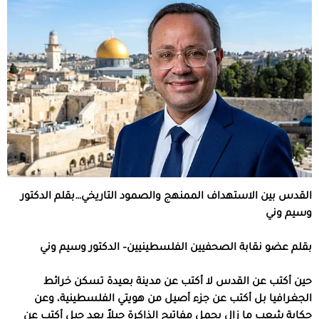
القدس
بين
الاستهداف
الممنهج
والصمود
التاريخي
…
بقلم
الدكتور
وسيم
وني
بقلم
عضو
نقابة
الصحفيين
الفلسطينيين
–
الدكتور
وسيم
وني
حين أكتب عن القدس لا أكتب عن مدينة بعيدة تسكن خرائط
الجغرافيا بل أكتب عن جزء أصيل من هويتي الفلسطينية، وعن
حكاية شعب ما زال يحمل مفاتيح الذاكرة جيلاً بعد جيل أكتب عن