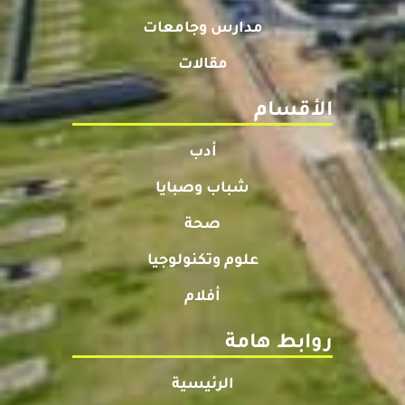
مدارس وجامعات
مقالات
الأقسام
أدب
شباب وصبايا
صحة
علوم وتكنولوجيا
أفلام
روابط هامة
الرئيسية