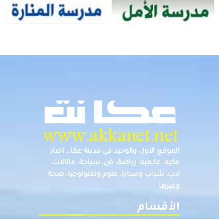
الموقع الاول والوحيد في مدينة عكا… اخبار
عكيه، عالميه، رياضة، فن، سياحة، مقالات،
ادب، شباب وصبايا، علوم وتكنولوجيا، صحة
وغيرها
الأقسام