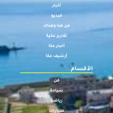
أخبار
فيديو
من هنا وهناك
تقارير عكية
أخبار عكا
أرشيف عكا
الأقسام
فن
سياحة
رياضة
سيارات