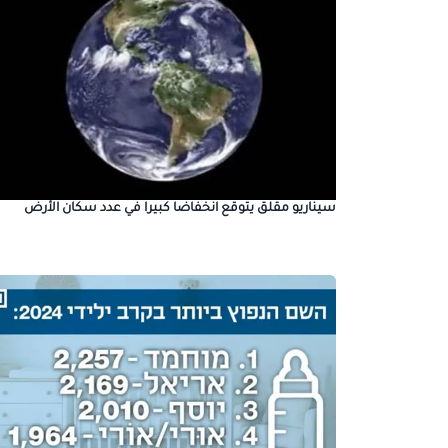
سيناريو مقلق يتوقع انخفاضا كبيرا في عدد سكان الأرض