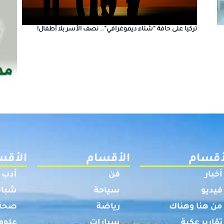
تركيا على حافة “شتاء ديموغرافي”.. نصف الأسر بلا أطفال!
أقسام
الأقسام
الأقس
أخبار
فن
أدب
فيديو
سياحة
شباب
من هنا وهناك
رياضة
صحة
تقارير عكية
سيارات
علوم 