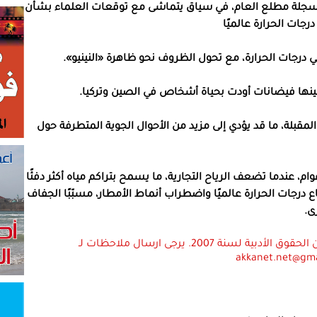
مسجلة مطلع العام، في سياق يتماشى مع توقعات العلماء بشأن
 درجات الحرارة عالميًا
في درجات الحرارة، مع تحول الظروف نحو ظاهرة «النينيو».
نها فيضانات أودت بحياة أشخاص في الصين وتركيا.
مقبلة، ما قد يؤدي إلى مزيد من الأحوال الجوية المتطرفة حول
، عندما تضعف الرياح التجارية، ما يسمح بتراكم مياه أكثر دفئًا
ع درجات الحرارة عالميًا واضطراب أنماط الأمطار، مسبّبًا الجفاف
ى.
استعمال المضامين بموجب بند 27 أ لقانون الحقوق الأدبية لسنة 2007. يرجى ارسال ملاحظات لـ
akkanet.net@gm