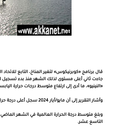
قال برنامج «كوبرنيكوس» لتغير المناخ، التابع للاتحاد ال
جاءت ثاني أعلى مستوى لذلك الشهر منذ بدء تسجيل البي
«النينيو»، ما أدى إلى ارتفاع متوسط درجات حرارة اليابسة
وأشار التقرير إلى أن مايو/أيار 2024 سجل أعلى درجة حرارة لهذا الشهر منذ بدء السجلات في عام 1940.
التاسع عشر.